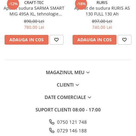
CRAFT-TEC
RURIS
-12%
-18%
Aparat sudura SARMA SMART
Aparat de sudura RURIS AS
MIG 495A XL, tehnologie
130 FULL 130 Ah
FCAW, cablu 2M, MX938
890,00 Lei
897,00 Lei
780,00 Lei
740,00 Lei
ADAUGA IN COS
ADAUGA IN COS
MAGAZINUL MEU
CLIENTI
DATE COMERCIALE
SUPORT CLIENTI
08:00 - 17:00
0750 121 748
0729 146 188