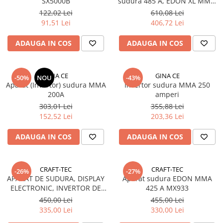
SX5000B
sudura 485 A, EDON XL MMA,
electrod 1.6 - 5 mm, Hot Start,
122,02 Lei
610,08 Lei
Arc Forta, Anti - Stick, cabluri
91,51 Lei
406,72 Lei
3M
ADAUGA IN COS
ADAUGA IN COS
GINA CE
GINA CE
-50%
NOU
-43%
Aparat (Invertor) sudura MMA
Invertor sudura MMA 250
200A
amperi
303,01 Lei
355,88 Lei
152,52 Lei
203,36 Lei
ADAUGA IN COS
ADAUGA IN COS
CRAFT-TEC
CRAFT-TEC
-26%
-27%
APARAT DE SUDURA, DISPLAY
Aparat sudura EDON MMA
ELECTRONIC, INVERTOR DE
425 A MX933
SUDURA CRAFT-TEC,
450,00 Lei
455,00 Lei
MMA420A
335,00 Lei
330,00 Lei