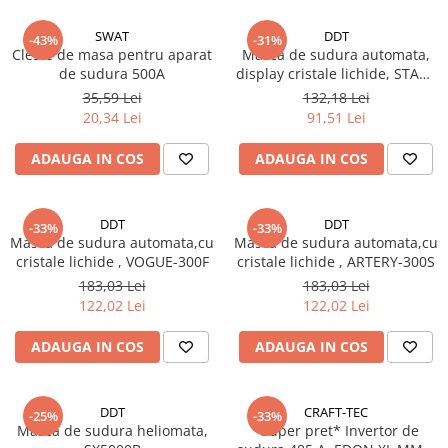
SWAT
DDT
-43%
-31%
Cleste de masa pentru aparat
Masca de sudura automata,
de sudura 500A
display cristale lichide, START
, 93 x 42 mm
35,59 Lei
132,18 Lei
20,34 Lei
91,51 Lei
ADAUGA IN COS
ADAUGA IN COS
DDT
DDT
-33%
-33%
Masca de sudura automata,cu
Masca de sudura automata,cu
cristale lichide , VOGUE-300F
cristale lichide , ARTERY-300S
183,03 Lei
183,03 Lei
122,02 Lei
122,02 Lei
ADAUGA IN COS
ADAUGA IN COS
DDT
CRAFT-TEC
-25%
-33%
Masca de sudura heliomata,
*Super pret* Invertor de