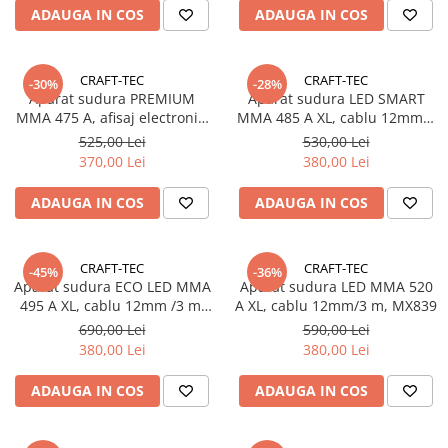
ADAUGA IN COS
ADAUGA IN COS
CRAFT-TEC
CRAFT-TEC
-30%
-28%
Aparat sudura PREMIUM
Aparat sudura LED SMART
MMA 475 A, afisaj electronic,
MMA 485 A XL, cablu 12mm/3
cablu 12mm / 3m, valiza
m, MX893
525,00 Lei
530,00 Lei
transport, MX845
370,00 Lei
380,00 Lei
ADAUGA IN COS
ADAUGA IN COS
CRAFT-TEC
CRAFT-TEC
-45%
-36%
Aparat sudura ECO LED MMA
Aparat sudura LED MMA 520
495 A XL, cablu 12mm /3 m,
A XL, cablu 12mm/3 m, MX839
MX953
690,00 Lei
590,00 Lei
380,00 Lei
380,00 Lei
ADAUGA IN COS
ADAUGA IN COS