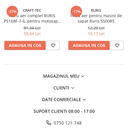
Atomizoare
CRAFT-TEC
RURIS
-37%
-17%
Hidrofoare
Filtru aer complet RURIS
Filtru aer pentru masini de
PS168F-7-6, pentru motosapa
sapat Ruris 5500RS
Motopompe
Ruris, Dac, Zimbru, Gigant
81,34 Lei
12,20 Lei
Pompe apa menajera
50,84 Lei
10,17 Lei
Pompe de stropit
ADAUGA IN COS
ADAUGA IN COS
Pompe de suprafata
Pompe submersibile
Sudura
Accesorii pentru sudura
MAGAZINUL MEU
Aparat de sudura
CLIENTI
Agro & Zootehnie
DATE COMERCIALE
Aeroterme
Compresoare
SUPORT CLIENTI
08:00 - 17:00
Despicatoare lemne
0750 121 748
Foarfeci electrice & manuale