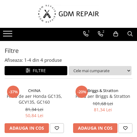
Toate Produsele
1
2
Motocoase
Accesorii masina tuns gazon
Filtre
Masini de tuns iarba
Afiseaza:
1-
4
din
4
produse
Motocoase pe benzina 2T
Trimmere & motocoase electrice
FILTRE
Motofierastraie
Accesorii motoferastrau
CHINA
Briggs & Stratton
-37%
-20%
Filtru de aer Honda GC135,
Filtru aer Briggs & Stratton
Fierastraie electrice cu lant
GCV135, GC160
101,68 Lei
Motofierastraie pe benzina
81,34 Lei
81,34 Lei
Pompe
50,84 Lei
Accesorii pompe
ADAUGA IN COS
ADAUGA IN COS
Aparat de spalat