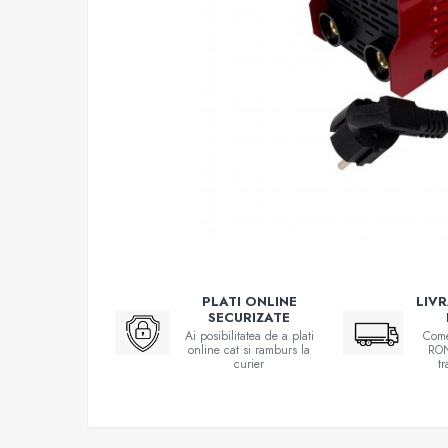
Atomizoare
Hidrofoare
Motopompe
Pompe apa menajera
Pompe de stropit
Pompe de suprafata
Pompe submersibile
Sudura
Accesorii pentru sudura
Aparat de sudura
PLATI ONLINE
LIV
SECURIZATE
Agro & Zootehnie
Ai posibilitatea de a plati
Come
Aeroterme
online cat si ramburs la
RON
curier
t
Compresoare
Despicatoare lemne
Foarfeci electrice & manuale