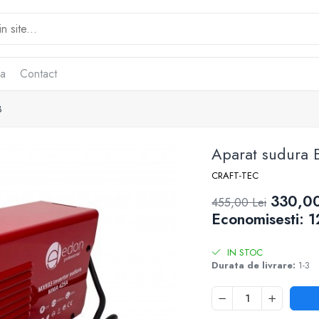
ca
Contact
3
Aparat sudur
CRAFT-TEC
330,00
455,00 Lei
Economisesti:
1
IN STOC
Durata de livrare:
1-3