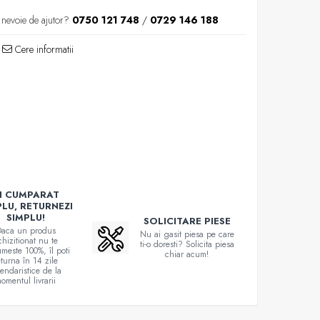
 nevoie de ajutor?
0750 121 748
/
0729 146 188
Cere informatii
I CUMPARAT
PLU, RETURNEZI
SIMPLU!
SOLICITARE PIESE
aca un produs
Nu ai gasit piesa pe care
chizitionat nu te
ti-o doresti? Solicita piesa
meste 100%, îl poti
chiar acum!
eturna în 14 zile
lendaristice de la
omentul livrarii