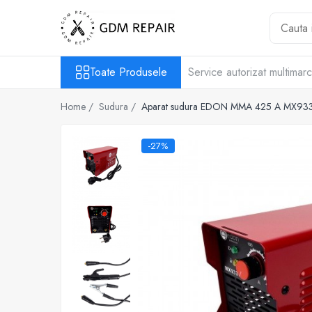
Toate Produsele
Toate Produsele
Service autorizat multimar
Motocoase
Accesorii masina tuns gazon
Home /
Sudura /
Aparat sudura EDON MMA 425 A MX93
Masini de tuns iarba
Motocoase pe benzina 2T
-27%
Trimmere & motocoase electrice
Motofierastraie
Accesorii motoferastrau
Fierastraie electrice cu lant
Motofierastraie pe benzina
Pompe
Accesorii pompe
Aparat de spalat