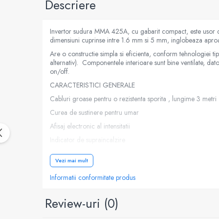
Descriere
Generatoare
Masini tuns animale
Invertor sudura MMA 425A, cu gabarit compact, este usor de
dimensiuni cuprinse intre 1.6 mm si 5 mm, inglobeaza aproap
Mori & Batoze
Are o constructie simpla si eficienta, conform tehnologiei t
Motoburghie
alternativ). Componentele interioare sunt bine ventilate, dat
on/off.
Motocultoare
CARACTERISTICI GENERALE
Suflanta frunze
Cabluri groase pentru o rezistenta sporita , lungime 3 metri
Troliu
Curea de sustinere pentru umar
Zdrobitori si Teascuri fructe
Afisaj electronic al intensitatii
Piese de schimb
Indicator de supraincalzire
Piese aparat umplut carnati
Resistenta sporita la socuri
Piese atomizoare
Vezi mai mult
Sudare manuala cu arc ( MMA )
Piese compresor
Informatii conformitate produs
Curent de sudare permanent
Piese drujbe
Greutate redusa: aproximativ 3 kg
Review-uri
(0)
Piese generatoare
Hot Start ( Hot Start )