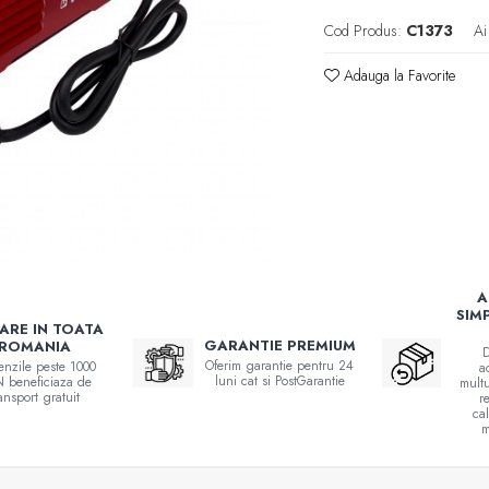
Cod Produs:
C1373
Ai
Adauga la Favorite
A
SIM
RARE IN TOATA
GARANTIE PREMIUM
ROMANIA
D
Oferim garantie pentru 24
nzile peste 1000
a
luni cat si PostGarantie
 beneficiaza de
multu
ransport gratuit
r
ca
m