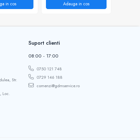
ga in cos
Adauga in cos
A
Suport clienti
08:00 - 17:00
0750 121 748
0729 146 188
dulea, Str.
comenzi@gdmservice.ro
, Loc.