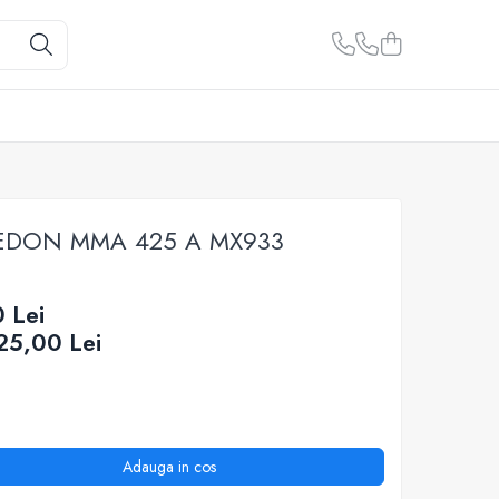
a EDON MMA 425 A MX933
 Lei
25,00
Lei
Adauga in cos