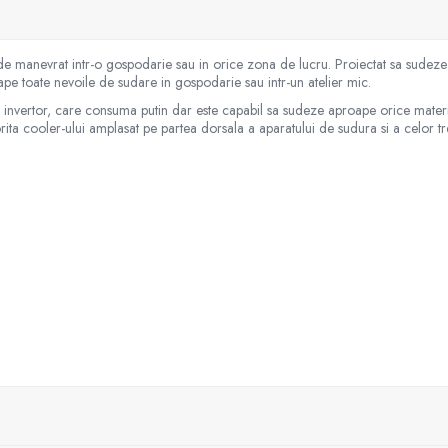
 manevrat intr-o gospodarie sau in orice zona de lucru. Proiectat sa sudeze
e toate nevoile de sudare in gospodarie sau intr-un atelier mic.
ip invertor, care consuma putin dar este capabil sa sudeze aproape orice mater
orita cooler-ului amplasat pe partea dorsala a aparatului de sudura si a celor t