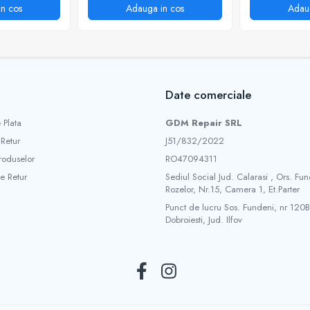
n cos
Adauga in cos
Adau
Date comerciale
 Plata
GDM Repair SRL
 Retur
J51/832/2022
roduselor
RO47094311
e Retur
Sediul Social Jud. Calarasi , Ors. Fun
Rozelor, Nr.15, Camera 1, Et.Parter
Punct de lucru Sos. Fundeni, nr 120B
Dobroiesti, Jud. Ilfov