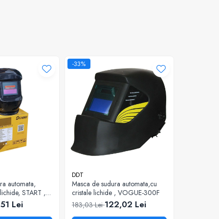
-33%
-33%
DDT
DDT
ra automata,
Masca de sudura automata,cu
Masca de s
e lichide, START ,
cristale lichide , VOGUE-300F
cristale li
,51 Lei
122,02 Lei
183,03 Lei
183,03 Lei