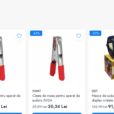
-43%
-31%
SWAT
DDT
ntru aparat de
Cleste de masa pentru aparat de
Masca de sudu
sudura 500A
display cristal
93 x 42 mm
 Lei
20,34 Lei
91
35,59 Lei
132,18 Lei