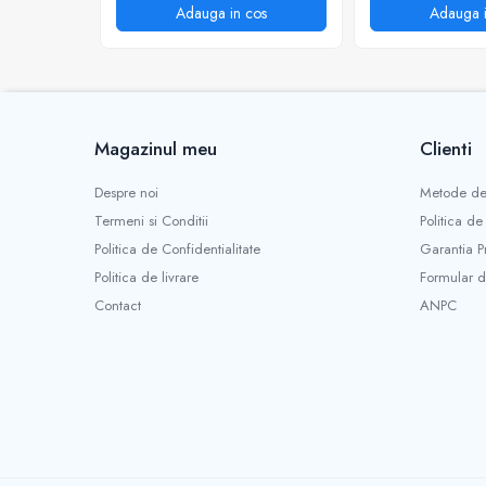
Adauga in cos
Adauga i
Mobilitate
Uz Casnic
Aparat umplut carnati
Arzatoare
Masini de tocat carne
Magazinul meu
Clienti
Despre noi
Metode de
Termeni si Conditii
Politica de
Politica de Confidentialitate
Garantia P
Politica de livrare
Formular d
Contact
ANPC