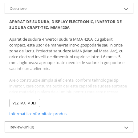
Descriere
APARAT DE SUDURA, DISPLAY ELECTRONIC, INVERTOR DE
SUDURA CRAFT-TEC, MMA420A
Aparat de sudura -Invertor sudura MMA 420A, cu gabarit
compact, este usor de manevrat intr-o gospodarie sau in orice
zona de lucru. Proiectat sa sudeze MMA (Manual Metal Arc), cu
orice electrod invelit de dimensiuni cuprinse intre 1.6 mm si 5
mm, inglobeaza aproape toate nevoile de sudare in gospodarie
sau intr-un atelier mic.
Are o constructie simpla si eficienta, conform tehnologiei tip
invertor, care consuma putin dar este capabil sa sudeze aproape
orice material (in afara de aluminiu pentru care este necesar
curent alternativ). Componentele interioare sunt bine ventilate,
datorita cooler-ului amplasat pe partea dorsala a aparatului de
VEZI MAI MULT
sudura si a celor trei grile de aerisire. De asemenea este dotat cu
Informatii conformitate produs
inrerupator on/off.
Review-uri
(0)