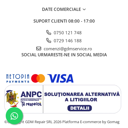
Clasa de protectie : ( IP) 21
Clasa de izolatie: F
DATE COMERCIALE
SUPORT CLIENTI
08:00 - 17:00
0750 121 748
ACCESORII INCLUSE
0729 146 188
1 x Masca standard de sudura
comenzi@gdmservice.ro
1 x Cleste de masa 2.3 metri
SOCIAL
URMARESTE-NE IN SOCIAL MEDIA
1 x Cleste de sudura 3 metri
1 x Perie cu ciocanel
©Copyright GDM Repair SRL 2026
Platforma E-commerce by Gomag