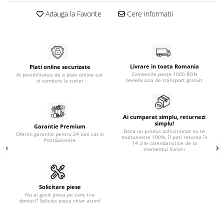
Adauga la Favorite
Cere informatii
Livrare in toata Romania
Plati online securizate
Comenzile peste 1000 RON
Ai posibilitatea de a plati online cat
beneficiaza de transport gratuit
si ramburs la curier
Ai cumparat simplu, returnezi
simplu!
Garantie Premium
Daca un produs achizitionat nu te
Oferim garantie pentru 24 luni cat si
multumeste 100%, îl poti returna în
PostGarantie
14 zile calendaristice de la
momentul livrarii
Solicitare piese
Nu ai gasit piesa pe care ti-o
doresti? Solicita piesa chiar acum!