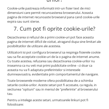
Cookie-urile pastreaza informatii intr-un fisier text de mici
dimensiuni care permit recunoasterea browserului. Aceasta
pagina de internet recunoaste browserul pana cand cookie-urile
expira sau sunt sterse.
7. Cum pot fi oprite cookie-urile?
Dezactivarea si refuzul de a primi cookie-uri pot face aceasta
pagina de internet dificil de vizitat, atragand dupa sine limitari ale
posibilitatilor de utilizare ale acesteia.
Utilizatorii isi pot configura browserul sa respinga fisierele cookie
sau sa fie acceptate cookie-uri de la o pagina de internet anume.
Cu toate acestea, refuzarea sau dezactivarea cookie-urilor nu
inseamna ca nu veti mai primi publicitate online - ci doar ca
aceasta nu va fi adaptata preferintelor si interesele
dumneavoastra, evidentiate prin comportamentul de navigare.
Toate browserele moderne ofera posibilitatea de a schimba
setarile cookie-urilor. Aceste setari pot fi accesate, ca regula, in
sectiunea "optiuni" sau in meniul de "preferinte" al browserului
tau.
Pentru a intelege aceste setari, urmatoarele linkuri pot fi
folositoare: