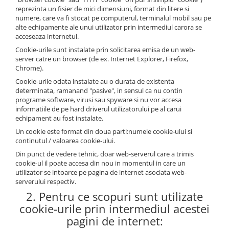
reprezinta un fisier de mici dimensiuni, format din litere si
numere, care va fi stocat pe computerul, terminalul mobil sau pe
alte echipamente ale unui utilizator prin intermediul carora se
acceseaza internetul.
Cookie-urile sunt instalate prin solicitarea emisa de un web-
server catre un browser (de ex. Internet Explorer, Firefox,
Chrome).
Cookie-urile odata instalate au o durata de existenta
determinata, ramanand "pasive", in sensul ca nu contin
programe software, virusi sau spyware si nu vor accesa
informatiile de pe hard driverul utilizatorului pe al carui
echipament au fost instalate.
Un cookie este format din doua parti:numele cookie-ului si
continutul / valoarea cookie-ului.
Din punct de vedere tehnic, doar web-serverul care a trimis
cookie-ul il poate accesa din nou in momentul in care un
utilizator se intoarce pe pagina de internet asociata web-
serverului respectiv.
2. Pentru ce scopuri sunt utilizate
cookie-urile prin intermediul acestei
pagini de internet: