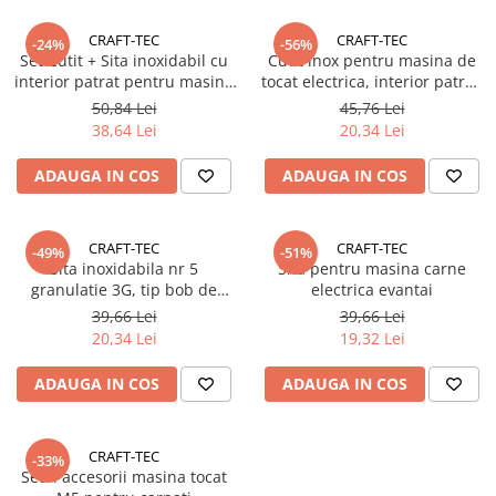
CRAFT-TEC
CRAFT-TEC
-24%
-56%
Set Cutit + Sita inoxidabil cu
Cutit inox pentru masina de
interior patrat pentru masina
tocat electrica, interior patrat,
electrica de tocat carne nr. 5
nr.5
50,84 Lei
45,76 Lei
38,64 Lei
20,34 Lei
ADAUGA IN COS
ADAUGA IN COS
CRAFT-TEC
CRAFT-TEC
-49%
-51%
Sita inoxidabila nr 5
Sita pentru masina carne
granulatie 3G, tip bob de
electrica evantai
fasole, diametru 54 mm,
39,66 Lei
39,66 Lei
grosime 4 mm, pentru masina
20,34 Lei
19,32 Lei
electrica de tocat carne
ADAUGA IN COS
ADAUGA IN COS
CRAFT-TEC
-33%
Set 4 accesorii masina tocat