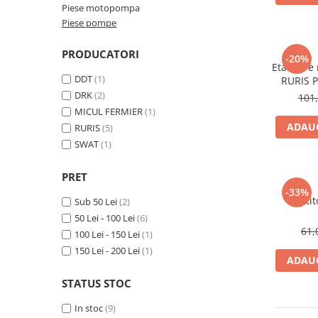
Piese motopompa
Atomizoare
Piese pompe
Hidrofoare
PRODUCATORI
Motopompe
-20%
Etansare
Pompe apa menajera
DDT
(1)
RURIS P
hidrofoa
DRK
(2)
101,
Pompe de stropit
MICUL FERMIER
(1)
Pompe de suprafata
ADAUG
RURIS
(5)
Pompe submersibile
SWAT
(1)
Sudura
PRET
Accesorii pentru sudura
-33%
Pluti
Sub 50 Lei
(2)
Aparat de sudura
50 Lei - 100 Lei
(6)
Agro & Zootehnie
61,
100 Lei - 150 Lei
(1)
Aeroterme
150 Lei - 200 Lei
(1)
ADAUG
Compresoare
STATUS STOC
Despicatoare lemne
In stoc
(9)
Foarfeci electrice & manuale