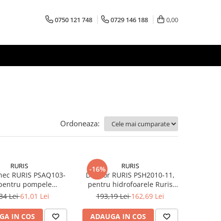
0750 121 748
0729 146 188
0,00
Ordoneaza:
RURIS
RURIS
-16%
nec RURIS PSAQ103-
Difuzor RURIS PSH2010-11,
 pentru pompele
pentru hidrofoarele Ruris
bile Ruris Aqua 103
AquaPower 2010
34 Lei
61,01 Lei
193,19 Lei
162,69 Lei
GA IN COS
ADAUGA IN COS