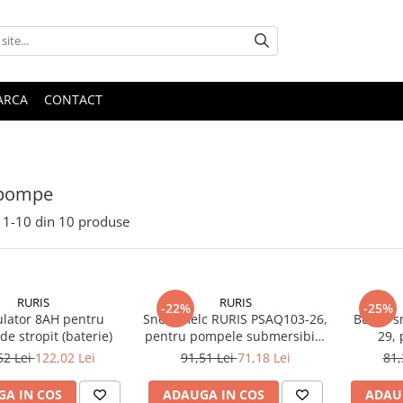
ARCA
CONTACT
 pompe
1-
10
din
10
produse
RURIS
RURIS
-22%
-25%
lator 8AH pentru
Snec, melc RURIS PSAQ103-26,
Bucsa s
e stropit (baterie)
pentru pompele submersibile
29,
Ruris Aqua 103
submersi
52 Lei
122,02 Lei
91,51 Lei
71,18 Lei
81,
A IN COS
ADAUGA IN COS
ADAU