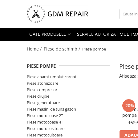
Toate Produsele
Motocoase
TOATE PRODUSELE
SERVICE AUTORIZAT MULTIM
Accesorii masina tuns gazon
Home /
Piese de schimb /
Piese pompe
Masini de tuns iarba
Motocoase pe benzina 2T
Piese
PIESE POMPE
Trimmere & motocoase electrice
Afiseaza:
Piese aparat umplut carnati
Motofierastraie
Piese atomizoare
Accesorii motoferastrau
Piese compresor
Piese drujbe
Fierastraie electrice cu lant
Piese generatoare
-20%
Motofierastraie pe benzina
Piese masini de tuns gazon
Acumu
pompa d
Piese motocoase 2T
Pompe
Piese motocoase 4T
152,
Accesorii pompe
Piese motocositoare
Aparat de spalat
Piese motocultoare
ADAUG