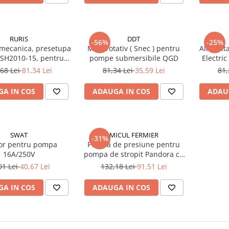
RURIS
DDT
-56%
-25%
 mecanica, presetupa
Melc rotativ ( Snec ) pentru
Alimenta
SH2010-15, pentru
pompe submersibile QGD
Electri
rele Ruris AquaPower
68 Lei
81,34 Lei
81,34 Lei
35,59 Lei
81,
2010
A IN COS
ADAUGA IN COS
ADAU
SWAT
MICUL FERMIER
-31%
tor pentru pompa
Pompa de presiune pentru
16A/250V
pompa de stropit Pandora cu
filet
01 Lei
40,67 Lei
132,18 Lei
91,51 Lei
A IN COS
ADAUGA IN COS