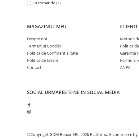
La comanda
(1)
Generatoare
Masini tuns animale
MAGAZINUL MEU
CLIENTI
Mori & Batoze
Motoburghie
Despre noi
Metode de
Motocultoare
Termeni si Conditii
Politica d
Politica de Confidentialitate
Garantia 
Suflanta frunze
Politica de livrare
Formular 
Troliu
Contact
ANPC
Zdrobitori si Teascuri fructe
Piese de schimb
SOCIAL
URMARESTE-NE IN SOCIAL MEDIA
Piese aparat umplut carnati
Piese atomizoare
Piese compresor
Piese drujbe
Piese generatoare
©Copyright GDM Repair SRL 2026
Platforma E-commerce by