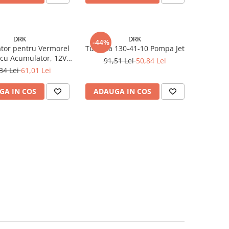
DRK
DRK
-44%
tor pentru Vermorel
Turbina 130-41-10 Pompa Jet
c cu Acumulator, 12V
91,51 Lei
50,84 Lei
1.1A
34 Lei
61,01 Lei
GA IN COS
ADAUGA IN COS