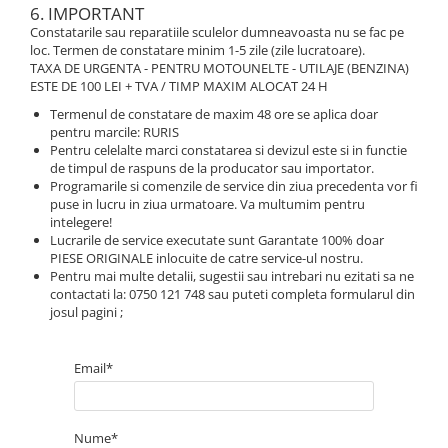
6. IMPORTANT
Constatarile sau reparatiile sculelor dumneavoasta nu se fac pe
loc. Termen de constatare minim 1-5 zile (zile lucratoare).
TAXA DE URGENTA - PENTRU MOTOUNELTE - UTILAJE (BENZINA)
ESTE DE 100 LEI + TVA / TIMP MAXIM ALOCAT 24 H
Termenul de constatare de maxim 48 ore se aplica doar
pentru marcile: RURIS
Pentru celelalte marci constatarea si devizul este si in functie
de timpul de raspuns de la producator sau importator.
Programarile si comenzile de service din ziua precedenta vor fi
puse in lucru in ziua urmatoare. Va multumim pentru
intelegere!
Lucrarile de service executate sunt Garantate 100% doar
PIESE ORIGINALE inlocuite de catre service-ul nostru.
Pentru mai multe detalii, sugestii sau intrebari nu ezitati sa ne
contactati la: 0750 121 748 sau puteti completa formularul din
josul pagini ;
Email*
Nume*