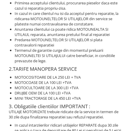
Primirea acceptului clientului, procurarea pieselor daca este
cazul si reparatia propriu-zisa.
In cazul in care clientul nu isi da acceptul pentru reparatie, la
ridicarea MOTOUNELTELOR SI UTILAJELOR din service se
plateste numai contravaloarea de constatare.
Anuntarea clientului ca poate ridica MOTOUNEALTA SI
UTILAUL reparata, anuntarea pretului final al reparatiei
Predarea MOTOUNELTELOR SI UTILAJELOR si plata
contravalorii reparatiei
Termenul de garantie curge din momentul preluarii
MOTOUNELTEI SI UTILAJULUI catre beneficiar, in conditiile
prevazute de lege.
2.TARIFE MANOPERA SERVICE
MOTOCOSITOARE DE LA 250 LEI + TVA
MOTOCOASE DE LA 100 LEI +TVA
MOTOCULTOARE DE LA 300 LEI +TVA
DRUJBE OEM DE LA 100 LEI +TVA
MINI TRACTORASE DE LA 450 LEI +TVA
3. Obligatiile clientiilor IMPORTANT :
UTILAJE MOTORIZATE trebuie ridicate de la service in termen de
30 zile dupa finalizarea reparatiei sau refuzul reparatiei.
In cazul intarziierilor ridicari utilajelor REPARATE dupa 30 zile
se aplica o taxa de depozitare de 80 Lei si penalizari de 5 Lei/zi.