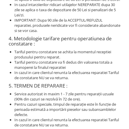
In cazul intarziierilor ridicari utilajelor NEREPARATE dupa 30
zile se aplica o taxa de depozitare de 50 Lei si penalizari de 5
Lei/zi.
IMPORTANT: Dupa 90 zile de la ACCEPTUL/REFUZUL
reparatiei, produsele neridicate vor fi considerate abandonate
si se vor casa.
4. Metodologie tarifare pentru operatiunea de
constatare :
Tariful pentru constatare se achita la momentul receptiei
produsului pentru reparat.
Tariful pentru constatare va fi dedus din valoarea totala a
manoperei la finalul reparatiei
In cazul in care clientul renunta la efectuarea reparatiei Tariful
de constatare NU se va returna.
5. TERMEN DE REPARARE :
Service autorizat in maxim 1 - 7 zile pentru reparaţii uzuale
(90% din cazuri se rezolvă în 72 de ore).
Pentru cazuri speciale, timpul de reparaţie este în funcţie de
perioada estimată a importării pieselor sau subansamblelor
defecte.
In cazul in care clientul renunta la efectuarea reparatiei Tariful
de constatare NU se va returna.