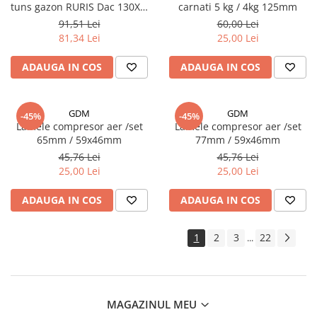
tuns gazon RURIS Dac 130XL,
carnati 5 kg / 4kg 125mm
Dac 9700S
91,51 Lei
60,00 Lei
81,34 Lei
25,00 Lei
ADAUGA IN COS
ADAUGA IN COS
GDM
GDM
-45%
-45%
Lamele compresor aer /set
Lamele compresor aer /set
65mm / 59x46mm
77mm / 59x46mm
45,76 Lei
45,76 Lei
25,00 Lei
25,00 Lei
ADAUGA IN COS
ADAUGA IN COS
1
2
3
22
...
MAGAZINUL MEU