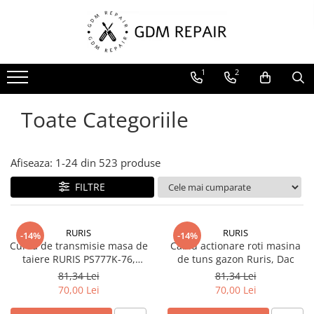
Toate Produsele
1
2
Motocoase
Accesorii masina tuns gazon
Toate Categoriile
Masini de tuns iarba
Motocoase pe benzina 2T
Trimmere & motocoase electrice
Afiseaza:
1-
24
din
523
produse
Motofierastraie
FILTRE
Accesorii motoferastrau
Fierastraie electrice cu lant
RURIS
RURIS
-14%
-14%
Motofierastraie pe benzina
Curea de transmisie masa de
Cablu actionare roti masina
taiere RURIS PS777K-76,
de tuns gazon Ruris, Dac
Pompe
pentru motocositori Ruris DAC
81,34 Lei
81,34 Lei
Accesorii pompe
777K
70,00 Lei
70,00 Lei
Aparat de spalat