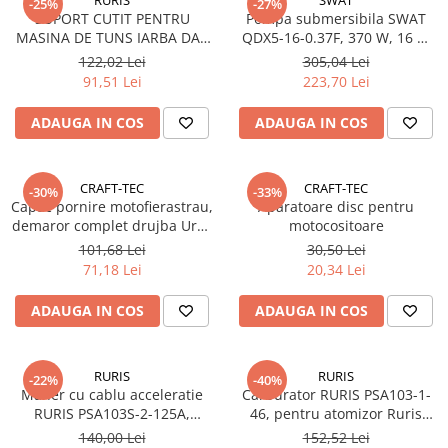
-25%
-27%
SUPORT CUTIT PENTRU
Pompa submersibila SWAT
Generatoare
MASINA DE TUNS IARBA DAC
QDX5-16-0.37F, 370 W, 16 m
Masini tuns animale
130XL,150XL RURIS PS130XL-1-
inaltime, 1.5 mc/h
122,02 Lei
305,04 Lei
4
91,51 Lei
223,70 Lei
Mori & Batoze
Motoburghie
ADAUGA IN COS
ADAUGA IN COS
Motocultoare
Suflanta frunze
CRAFT-TEC
CRAFT-TEC
-30%
-33%
Capac pornire motofierastrau,
Aparatoare disc pentru
Troliu
demaror complet drujba Ural,
motocositoare
Zdrobitori si Teascuri fructe
Almaz, China 6800
101,68 Lei
30,50 Lei
71,18 Lei
20,34 Lei
Piese de schimb
Piese aparat umplut carnati
ADAUGA IN COS
ADAUGA IN COS
Piese atomizoare
Piese compresor
RURIS
RURIS
-22%
-40%
Piese drujbe
Maner cu cablu acceleratie
Carburator RURIS PSA103-1-
RURIS PSA103S-2-125A,
46, pentru atomizor Ruris
Piese generatoare
pentru atomizor Ruris A102 /
A102, A103, A103S, Hercules
140,00 Lei
152,52 Lei