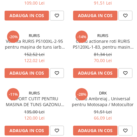
A103S, HERCULES 100
100, 3WF 2.6, 3WF 2.7
Piese masini de tuns gazon
109,00 Lei
91,51 Lei
Piese motocoase 2T
ADAUGA IN COS
ADAUGA IN COS
Piese motocoase 4T
Piese motocositoare
RURIS
RURIS
-20%
-14%
Piese motocultoare
Volanta RURIS PS100XL-2-95
Cablu actionare roti RURIS
pentru mașina de tuns iarba
PS120XL-1-83, pentru masina
Piese motopompa
DAC 100XL
de tuns iarba Ruris DAC 120XL
152,52 Lei
81,34 Lei
Piese pompe
122,02 Lei
70,00 Lei
Consumabile
ADAUGA IN COS
ADAUGA IN COS
Acumulator
Bujii
RURIS
DRK
-11%
-28%
Consumabile drujbe
SUPORT CUTIT PENTRU
Cablu Ambreiaj , Universal
Consumabile motocoase
MASINA DE TUNS GAZONUL
pentru Motosapa / Motocultor
RURIS DAC 109XL
135,00 Lei
91,51 Lei
Filtre
120,00 Lei
66,09 Lei
Rulmenti
ADAUGA IN COS
ADAUGA IN COS
Uleiuri