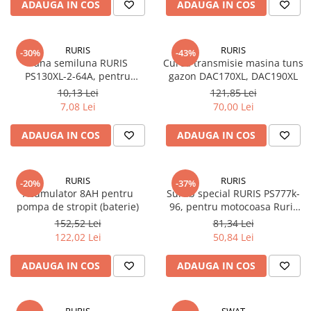
ADAUGA IN COS
ADAUGA IN COS
Atomizoare
Hidrofoare
RURIS
RURIS
-30%
-43%
Motopompe
Pana semiluna RURIS
Curea transmisie masina tuns
PS130XL-2-64A, pentru
gazon DAC170XL, DAC190XL
Pompe apa menajera
masina de tuns iarba Ruris
10,13 Lei
121,85 Lei
Pompe de stropit
DAC 130XL
7,08 Lei
70,00 Lei
Pompe de suprafata
ADAUGA IN COS
ADAUGA IN COS
Pompe submersibile
Sudura
Accesorii pentru sudura
RURIS
RURIS
-20%
-37%
Acumulator 8AH pentru
Surub special RURIS PS777k-
Aparat de sudura
pompa de stropit (baterie)
96, pentru motocoasa Ruris
DAC 777K
152,52 Lei
81,34 Lei
Agro & Zootehnie
122,02 Lei
50,84 Lei
Aeroterme
Compresoare
ADAUGA IN COS
ADAUGA IN COS
Despicatoare lemne
Foarfeci electrice & manuale
RURIS
SWAT