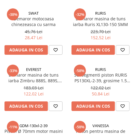
Mobilitate
Uz Casnic
SWAT
RURIS
-38%
-32%
Demaror motocoasa
Demaror masina de tuns
Aparat umplut carnati
chinezeasca cu sarma
iarba Ruris XL130-150 SMM
Arzatoare
45,76 Lei
223,70 Lei
28,47 Lei
152,52 Lei
Masini de tocat carne
ADAUGA IN COS
ADAUGA IN COS
EVEREST
RURIS
-33%
-58%
Demaror masina de tuns
Set segmenti piston RURIS
iarba Zimbru 888S, 889S,
PS130XL-2-39, grosime 1.5
DAC100XL, Atlet 909
mm, pentru masina de tuns
183,03 Lei
122,02 Lei
iarba Ruris DAC 130XL
122,02 Lei
50,84 Lei
ADAUGA IN COS
ADAUGA IN COS
GDM-130xl-2-39
VANESSA
-11%
-58%
Piston Ø 70mm motor masini
Piston pentru masina de