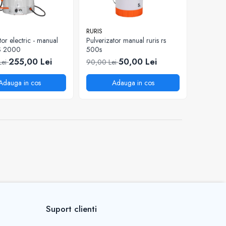
RURIS
tor electric - manual
Pulverizator manual ruris rs
S 2000
500s
255,00 Lei
50,00 Lei
Lei
90,00 Lei
Adauga in cos
Adauga in cos
Suport clienti