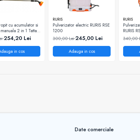
RURIS
RURIS
opit cu acumulator si
Pulverizator electric RURIS RSE
Pulveriza
 manuala 2 in 1 Tatta
1200
RURIS R
AM, 16L
254,20 Lei
245,00 Lei
ei
300,00 Lei
340,00 
Adauga in cos
Adauga in cos
Date comerciale