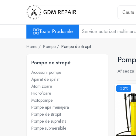
Toate Produsele
Toate Produsele
Service autorizat multimar
Motocoase
Accesorii masina tuns gazon
Home /
Pompe /
Pompe de stropit
Masini de tuns iarba
Pompe
Motocoase pe benzina 2T
Pompe de stropit
Trimmere & motocoase electrice
Afiseaza:
Accesorii pompe
Motofierastraie
Aparat de spalat
Accesorii motoferastrau
Atomizoare
-22%
Hidrofoare
Fierastraie electrice cu lant
Motopompe
Motofierastraie pe benzina
Pompe apa menajera
Pompe de stropit
Pompe
Pompe de suprafata
Accesorii pompe
Pompe submersibile
Aparat de spalat