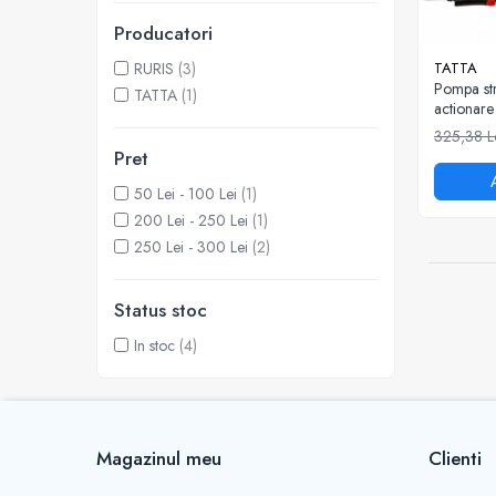
Atomizoare
Producatori
Hidrofoare
RURIS
(3)
TATTA
Motopompe
Pompa str
TATTA
(1)
actionare
Pompe apa menajera
TP-1833
325,38 L
Pompe de stropit
Pret
Pompe de suprafata
50 Lei - 100 Lei
(1)
200 Lei - 250 Lei
(1)
Pompe submersibile
250 Lei - 300 Lei
(2)
Sudura
Accesorii pentru sudura
Status stoc
Aparat de sudura
In stoc
(4)
Agro & Zootehnie
Aeroterme
Compresoare
Despicatoare lemne
Magazinul meu
Clienti
Foarfeci electrice & manuale