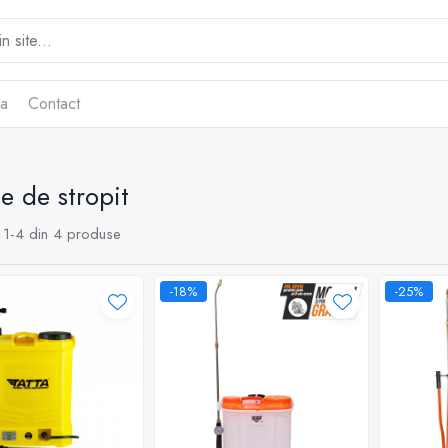
ca
Contact
 de stropit
1-
4
din
4
produse
-18%
-25%