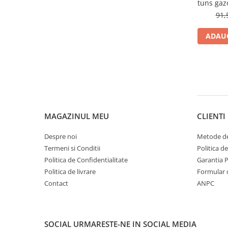
Piese masini de tuns gazon
tuns gaz
91,
Piese motocoase 2T
Piese motocoase 4T
ADAUG
Piese motocositoare
Piese motocultoare
Piese motopompa
Piese pompe
Consumabile
MAGAZINUL MEU
CLIENTI
Acumulator
Despre noi
Metode de
Bujii
Termeni si Conditii
Politica d
Consumabile drujbe
Politica de Confidentialitate
Garantia 
Politica de livrare
Formular 
Consumabile motocoase
Contact
ANPC
Filtre
Rulmenti
Uleiuri
SOCIAL
URMARESTE-NE IN SOCIAL MEDIA