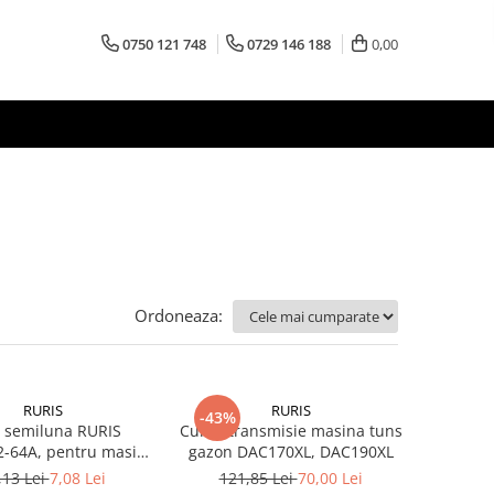
0750 121 748
0729 146 188
0,00
Ordoneaza:
RURIS
RURIS
-43%
 semiluna RURIS
Curea transmisie masina tuns
2-64A, pentru masina
gazon DAC170XL, DAC190XL
arba Ruris DAC 130XL
,13 Lei
7,08 Lei
121,85 Lei
70,00 Lei