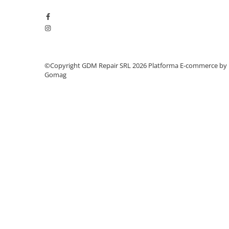
Mobilitate
Uz Casnic
Aparat umplut carnati
Arzatoare
©Copyright GDM Repair SRL 2026
Platforma E-commerce by
Masini de tocat carne
Gomag