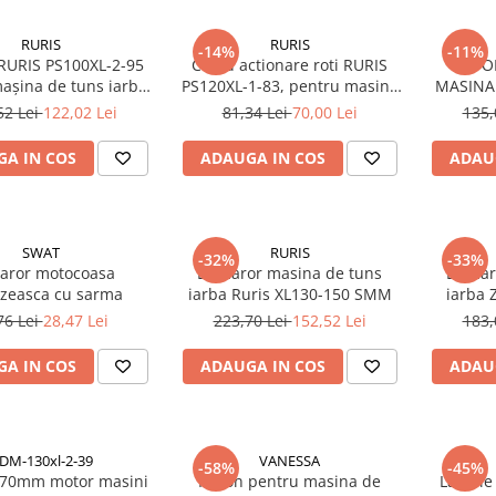
RURIS
RURIS
-14%
-11%
 RURIS PS100XL-2-95
Cablu actionare roti RURIS
SUPO
așina de tuns iarba
PS120XL-1-83, pentru masina
MASINA
DAC 100XL
de tuns iarba Ruris DAC 120XL
RU
52 Lei
122,02 Lei
81,34 Lei
70,00 Lei
135,
A IN COS
ADAUGA IN COS
ADAU
SWAT
RURIS
-32%
-33%
aror motocoasa
Demaror masina de tuns
Demar
zeasca cu sarma
iarba Ruris XL130-150 SMM
iarba 
DAC1
76 Lei
28,47 Lei
223,70 Lei
152,52 Lei
183,
A IN COS
ADAUGA IN COS
ADAU
DM-130xl-2-39
VANESSA
-58%
-45%
 70mm motor masini
Piston pentru masina de
Lamele 