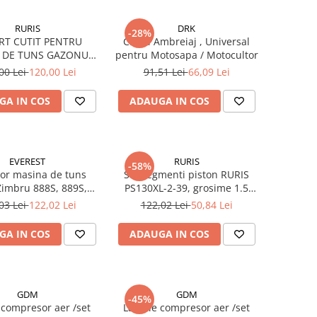
RURIS
DRK
-28%
RT CUTIT PENTRU
Cablu Ambreiaj , Universal
 DE TUNS GAZONUL
pentru Motosapa / Motocultor
RIS DAC 109XL
00 Lei
120,00 Lei
91,51 Lei
66,09 Lei
GA IN COS
ADAUGA IN COS
EVEREST
RURIS
-58%
or masina de tuns
Set segmenti piston RURIS
Zimbru 888S, 889S,
PS130XL-2-39, grosime 1.5
00XL, Atlet 909
mm, pentru masina de tuns
03 Lei
122,02 Lei
122,02 Lei
50,84 Lei
iarba Ruris DAC 130XL
GA IN COS
ADAUGA IN COS
GDM
GDM
-45%
compresor aer /set
Lamele compresor aer /set