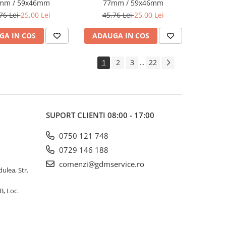
mm / 59x46mm
77mm / 59x46mm
76 Lei
25,00 Lei
45,76 Lei
25,00 Lei
GA IN COS
ADAUGA IN COS
1
2
3
22
...
SUPORT CLIENTI
08:00 - 17:00
0750 121 748
0729 146 188
comenzi@gdmservice.ro
dulea, Str.
B, Loc.