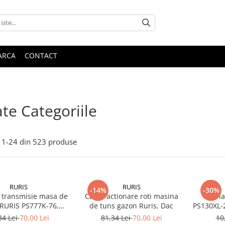
ARCA
CONTACT
te Categoriile
1-
24
din
523
produse
RURIS
RURIS
-14%
-30%
 transmisie masa de
Cablu actionare roti masina
Pana
 RURIS PS777K-76,
de tuns gazon Ruris, Dac
PS130XL-
tocositori Ruris DAC
de tuns i
34 Lei
70,00 Lei
81,34 Lei
70,00 Lei
10
777K