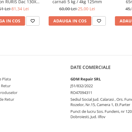
on RURIS Dac 130XL,
carnati 5 kg / 4kg 125mm
65
Dac 9700S
51 Lei
81,34 Lei
60,00 Lei
25,00 Lei
45,
A IN COS
ADAUGA IN COS
ADAU
DATE COMERCIALE
 Plata
GDM Repair SRL
e Retur
J51/832/2022
Produselor
RO47094311
de Retur
Sediul Social Jud. Calarasi , Ors. Fun
Rozelor, Nr.15, Camera 1, Et.Parter
Punct de lucru Sos. Fundeni, nr 120
Dobroiesti, Jud. Ilfov