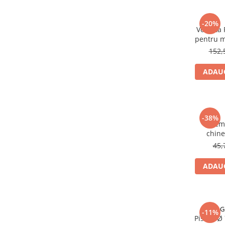
Generatoare
-20%
Masini tuns animale
Volanta
pentru m
Mori & Batoze
152,
Motoburghie
ADAUG
Motocultoare
Suflanta frunze
Troliu
-38%
Zdrobitori si Teascuri fructe
Dem
chine
Piese de schimb
45,
Piese aparat umplut carnati
Piese atomizoare
ADAUG
Piese compresor
Piese drujbe
G
Piese generatoare
-11%
Piston Ø