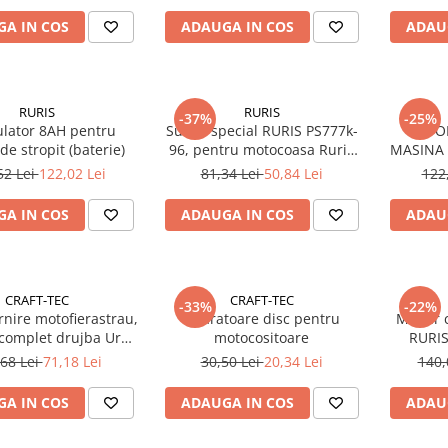
A IN COS
ADAUGA IN COS
ADAU
RURIS
RURIS
-37%
-25%
lator 8AH pentru
Surub special RURIS PS777k-
SUPO
e stropit (baterie)
96, pentru motocoasa Ruris
MASINA 
DAC 777K
130XL,15
52 Lei
122,02 Lei
81,34 Lei
50,84 Lei
122
A IN COS
ADAUGA IN COS
ADAU
CRAFT-TEC
CRAFT-TEC
-33%
-22%
nire motofierastrau,
Aparatoare disc pentru
Maner c
complet drujba Ural,
motocositoare
RURIS
az, China 6800
pentru a
68 Lei
71,18 Lei
30,50 Lei
20,34 Lei
140,
A103
A IN COS
ADAUGA IN COS
ADAU