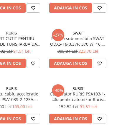
GA IN COS
ADAUGA IN COS
RURIS
SWAT
-27%
RT CUTIT PENTRU
Pompa submersibila SWAT
DE TUNS IARBA DAC
QDX5-16-0.37F, 370 W, 16 m
0XL RURIS PS130XL-1-
inaltime, 1.5 mc/h
,02 Lei
91,51 Lei
305,04 Lei
223,70 Lei
4
GA IN COS
ADAUGA IN COS
RURIS
RURIS
-40%
u cablu acceleratie
Carburator RURIS PSA103-1-
 PSA103S-2-125A,
46, pentru atomizor Ruris
tomizor Ruris A102 /
A102, A103, A103S, Hercules
00 Lei
109,00 Lei
152,52 Lei
91,51 Lei
S, HERCULES 100
100, 3WF 2.6, 3WF 2.7
GA IN COS
ADAUGA IN COS