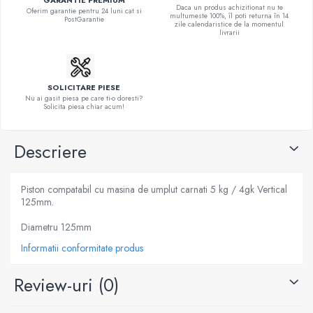
GARANTIE PREMIUM
Daca un produs achizitionat nu te
Oferim garantie pentru 24 luni cat si
multumeste 100%, îl poti returna în 14
PostGarantie
zile calendaristice de la momentul
livrarii
SOLICITARE PIESE
Nu ai gasit piesa pe care ti-o doresti?
Solicita piesa chiar acum!
Descriere
Piston compatabil cu masina de umplut carnati 5 kg / 4gk Vertical
125mm.
Diametru 125mm
Informatii conformitate produs
Review-uri
(0)