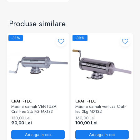
Produse similare
-31%
-38%
CRAFT-TEC
CRAFT-TEC
Masina carnati VENTUZA
Masina carnati ventuza Craft-
Craft-tec 2,5 KG MX133
tec 3kg MX132
130,00 Lei
160,00 Lei
90,00 Lei
100,00 Lei
Adauga in cos
Adauga in cos