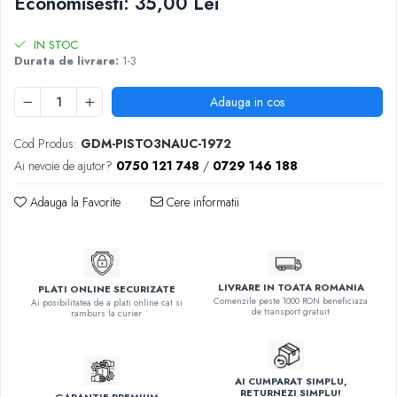
Economisesti:
35,00
Lei
IN STOC
Durata de livrare:
1-3
Adauga in cos
Cod Produs:
GDM-PISTO3NAUC-1972
Ai nevoie de ajutor?
0750 121 748
/
0729 146 188
Adauga la Favorite
Cere informatii
LIVRARE IN TOATA ROMANIA
PLATI ONLINE SECURIZATE
Comenzile peste 1000 RON beneficiaza
Ai posibilitatea de a plati online cat si
de transport gratuit
ramburs la curier
AI CUMPARAT SIMPLU,
RETURNEZI SIMPLU!