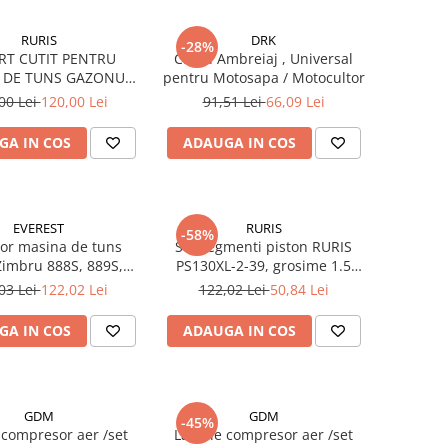
RURIS
DRK
-28%
RT CUTIT PENTRU
Cablu Ambreiaj , Universal
 DE TUNS GAZONUL
pentru Motosapa / Motocultor
RIS DAC 109XL
00 Lei
120,00 Lei
91,51 Lei
66,09 Lei
GA IN COS
ADAUGA IN COS
EVEREST
RURIS
-58%
or masina de tuns
Set segmenti piston RURIS
Zimbru 888S, 889S,
PS130XL-2-39, grosime 1.5
00XL, Atlet 909
mm, pentru masina de tuns
03 Lei
122,02 Lei
122,02 Lei
50,84 Lei
iarba Ruris DAC 130XL
GA IN COS
ADAUGA IN COS
GDM
GDM
-45%
compresor aer /set
Lamele compresor aer /set