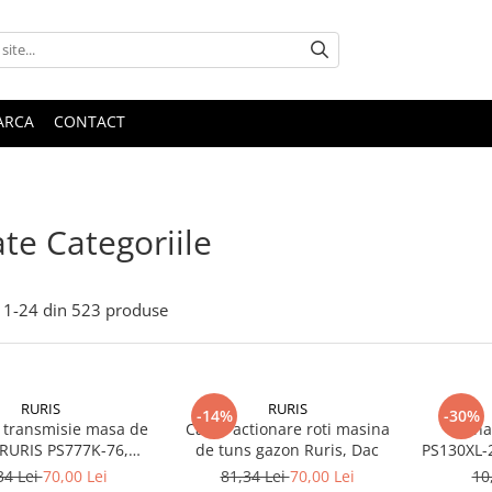
ARCA
CONTACT
te Categoriile
1-
24
din
523
produse
RURIS
RURIS
-14%
-30%
 transmisie masa de
Cablu actionare roti masina
Pana
 RURIS PS777K-76,
de tuns gazon Ruris, Dac
PS130XL-
tocositori Ruris DAC
de tuns i
34 Lei
70,00 Lei
81,34 Lei
70,00 Lei
10
777K