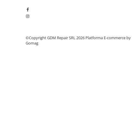
Mobilitate
Uz Casnic
Aparat umplut carnati
Arzatoare
©Copyright GDM Repair SRL 2026
Platforma E-commerce by
Masini de tocat carne
Gomag