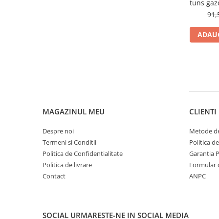
Piese masini de tuns gazon
tuns gaz
91,
Piese motocoase 2T
Piese motocoase 4T
ADAUG
Piese motocositoare
Piese motocultoare
Piese motopompa
Piese pompe
Consumabile
MAGAZINUL MEU
CLIENTI
Acumulator
Despre noi
Metode de
Bujii
Termeni si Conditii
Politica d
Consumabile drujbe
Politica de Confidentialitate
Garantia 
Politica de livrare
Formular 
Consumabile motocoase
Contact
ANPC
Filtre
Rulmenti
Uleiuri
SOCIAL
URMARESTE-NE IN SOCIAL MEDIA