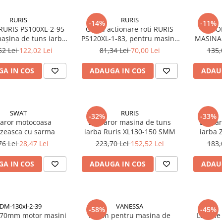
RURIS
RURIS
-14%
-11%
 RURIS PS100XL-2-95
Cablu actionare roti RURIS
SUPO
așina de tuns iarba
PS120XL-1-83, pentru masina
MASINA
DAC 100XL
de tuns iarba Ruris DAC 120XL
RU
52 Lei
122,02 Lei
81,34 Lei
70,00 Lei
135,
A IN COS
ADAUGA IN COS
ADAU
SWAT
RURIS
-32%
-33%
aror motocoasa
Demaror masina de tuns
Demar
zeasca cu sarma
iarba Ruris XL130-150 SMM
iarba 
DAC1
76 Lei
28,47 Lei
223,70 Lei
152,52 Lei
183,
A IN COS
ADAUGA IN COS
ADAU
DM-130xl-2-39
VANESSA
-58%
-45%
 70mm motor masini
Piston pentru masina de
Lamele 