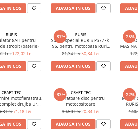
A IN COS
ADAUGA IN COS
ADAU
RURIS
RURIS
-37%
-25%
lator 8AH pentru
Surub special RURIS PS777k-
SUPO
e stropit (baterie)
96, pentru motocoasa Ruris
MASINA 
DAC 777K
130XL,15
52 Lei
122,02 Lei
81,34 Lei
50,84 Lei
122
A IN COS
ADAUGA IN COS
ADAU
CRAFT-TEC
CRAFT-TEC
-33%
-22%
nire motofierastrau,
Aparatoare disc pentru
Maner c
complet drujba Ural,
motocositoare
RURIS
az, China 6800
pentru a
68 Lei
71,18 Lei
30,50 Lei
20,34 Lei
140,
A103
A IN COS
ADAUGA IN COS
ADAU