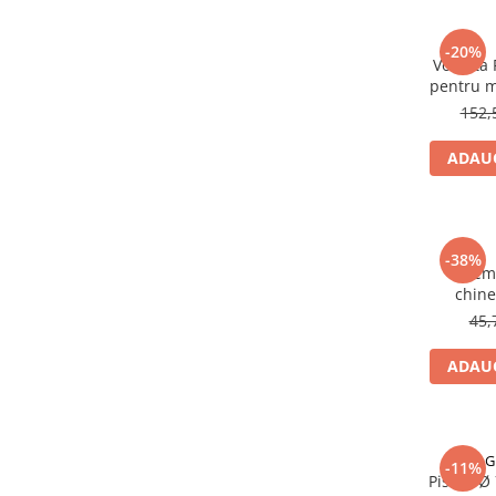
Generatoare
-20%
Masini tuns animale
Volanta
pentru m
Mori & Batoze
152,
Motoburghie
ADAUG
Motocultoare
Suflanta frunze
Troliu
-38%
Zdrobitori si Teascuri fructe
Dem
chine
Piese de schimb
45,
Piese aparat umplut carnati
Piese atomizoare
ADAUG
Piese compresor
Piese drujbe
G
Piese generatoare
-11%
Piston Ø