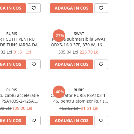
GA IN COS
ADAUGA IN COS
RURIS
SWAT
-27%
RT CUTIT PENTRU
Pompa submersibila SWAT
DE TUNS IARBA DAC
QDX5-16-0.37F, 370 W, 16 m
0XL RURIS PS130XL-1-
inaltime, 1.5 mc/h
,02 Lei
91,51 Lei
305,04 Lei
223,70 Lei
4
GA IN COS
ADAUGA IN COS
RURIS
RURIS
-40%
u cablu acceleratie
Carburator RURIS PSA103-1-
 PSA103S-2-125A,
46, pentru atomizor Ruris
tomizor Ruris A102 /
A102, A103, A103S, Hercules
00 Lei
109,00 Lei
152,52 Lei
91,51 Lei
S, HERCULES 100
100, 3WF 2.6, 3WF 2.7
GA IN COS
ADAUGA IN COS