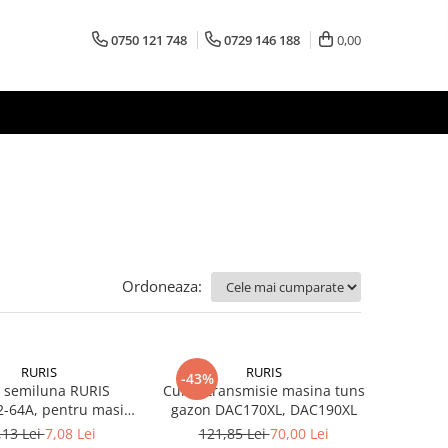
0750 121 748
0729 146 188
0,00
Ordoneaza:
RURIS
RURIS
-43%
 semiluna RURIS
Curea transmisie masina tuns
2-64A, pentru masina
gazon DAC170XL, DAC190XL
arba Ruris DAC 130XL
,13 Lei
7,08 Lei
121,85 Lei
70,00 Lei