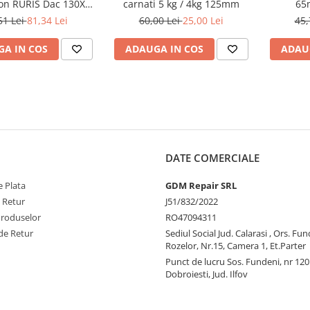
on RURIS Dac 130XL,
carnati 5 kg / 4kg 125mm
65
Dac 9700S
51 Lei
81,34 Lei
60,00 Lei
25,00 Lei
45,
A IN COS
ADAUGA IN COS
ADAU
DATE COMERCIALE
 Plata
GDM Repair SRL
e Retur
J51/832/2022
Produselor
RO47094311
de Retur
Sediul Social Jud. Calarasi , Ors. Fun
Rozelor, Nr.15, Camera 1, Et.Parter
Punct de lucru Sos. Fundeni, nr 120
Dobroiesti, Jud. Ilfov