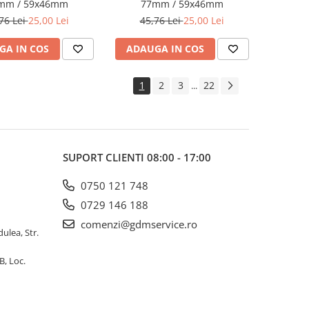
mm / 59x46mm
77mm / 59x46mm
76 Lei
25,00 Lei
45,76 Lei
25,00 Lei
GA IN COS
ADAUGA IN COS
1
2
3
22
...
SUPORT CLIENTI
08:00 - 17:00
0750 121 748
0729 146 188
comenzi@gdmservice.ro
dulea, Str.
B, Loc.