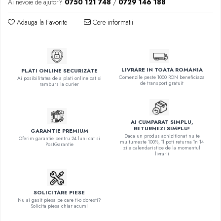
Ai nevoie de ajutor?
0750 121 748
/
0729 146 188
Adauga la Favorite
Cere informatii
LIVRARE IN TOATA ROMANIA
PLATI ONLINE SECURIZATE
Comenzile peste 1000 RON beneficiaza
Ai posibilitatea de a plati online cat si
de transport gratuit
ramburs la curier
AI CUMPARAT SIMPLU,
RETURNEZI SIMPLU!
GARANTIE PREMIUM
Daca un produs achizitionat nu te
Oferim garantie pentru 24 luni cat si
multumeste 100%, îl poti returna în 14
PostGarantie
zile calendaristice de la momentul
livrarii
SOLICITARE PIESE
Nu ai gasit piesa pe care ti-o doresti?
Solicita piesa chiar acum!