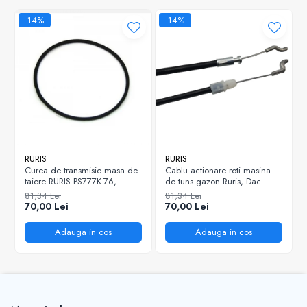
-14%
-14%
RURIS
RURIS
Curea de transmisie masa de
Cablu actionare roti masina
taiere RURIS PS777K-76,
de tuns gazon Ruris, Dac
pentru motocositori Ruris DAC
81,34 Lei
81,34 Lei
777K
70,00 Lei
70,00 Lei
Adauga in cos
Adauga in cos