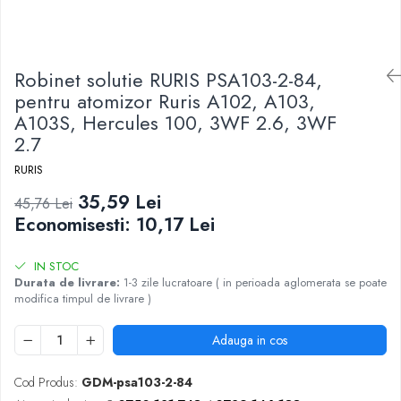
Robinet solutie RURIS PSA103-2-84,
pentru atomizor Ruris A102, A103,
A103S, Hercules 100, 3WF 2.6, 3WF
2.7
RURIS
35,59 Lei
45,76 Lei
Economisesti:
10,17
Lei
IN STOC
Durata de livrare:
1-3 zile lucratoare ( in perioada aglomerata se poate
modifica timpul de livrare )
Adauga in cos
Cod Produs:
GDM-psa103-2-84