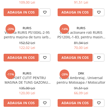
A103S, HERCULES 100
100, 3WF 2.6, 3WF 2.7
109,00 Lei
91,51 Lei
ADAUGA IN COS
ADAUGA IN COS
RURIS
RURIS
-20%
-14%
Volanta RURIS PS100XL-2-95
Cablu actionare roti RURIS
pentru mașina de tuns iarba
PS120XL-1-83, pentru masina
DAC 100XL
de tuns iarba Ruris DAC 120XL
152,52 Lei
81,34 Lei
122,02 Lei
70,00 Lei
ADAUGA IN COS
ADAUGA IN COS
RURIS
DRK
-11%
-28%
SUPORT CUTIT PENTRU
Cablu Ambreiaj , Universal
MASINA DE TUNS GAZONUL
pentru Motosapa / Motocultor
RURIS DAC 109XL
135,00 Lei
91,51 Lei
120,00 Lei
66,09 Lei
ADAUGA IN COS
ADAUGA IN COS