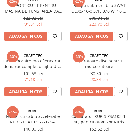
-25%
-27%
SUPORT CUTIT PENTRU
Pompa submersibila SWAT
MASINA DE TUNS IARBA DAC
QDX5-16-0.37F, 370 W, 16 m
130XL,150XL RURIS PS130XL-1-
inaltime, 1.5 mc/h
122,02 Lei
305,04 Lei
4
91,51 Lei
223,70 Lei
ADAUGA IN COS
ADAUGA IN COS
CRAFT-TEC
CRAFT-TEC
-30%
-33%
Capac pornire motofierastrau,
Aparatoare disc pentru
demaror complet drujba Ural,
motocositoare
Almaz, China 6800
101,68 Lei
30,50 Lei
71,18 Lei
20,34 Lei
ADAUGA IN COS
ADAUGA IN COS
RURIS
RURIS
-22%
-40%
Maner cu cablu acceleratie
Carburator RURIS PSA103-1-
RURIS PSA103S-2-125A,
46, pentru atomizor Ruris
pentru atomizor Ruris A102 /
A102, A103, A103S, Hercules
140,00 Lei
152,52 Lei