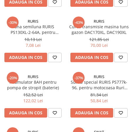
ADAUGA IN COS
ADAUGA IN COS
RURIS
RURIS
-30%
-43%
Pana semiluna RURIS
Curea transmisie masina tuns
PS130XL-2-64A, pentru
gazon DAC170XL, DAC190XL
masina de tuns iarba Ruris
10,13 Lei
121,85 Lei
DAC 130XL
7,08 Lei
70,00 Lei
ADAUGA IN COS
ADAUGA IN COS
RURIS
RURIS
-20%
-37%
Acumulator 8AH pentru
Surub special RURIS PS777k-
pompa de stropit (baterie)
96, pentru motocoasa Ruris
DAC 777K
152,52 Lei
81,34 Lei
122,02 Lei
50,84 Lei
ADAUGA IN COS
ADAUGA IN COS
RURIS
SWAT