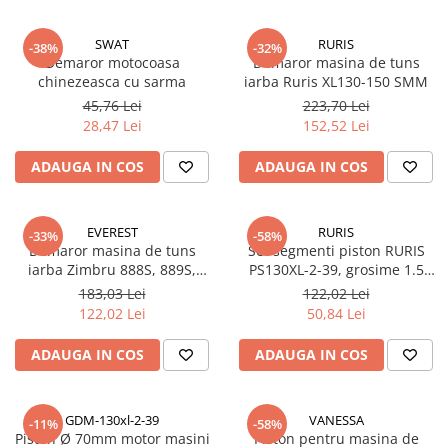
SWAT
RURIS
-38%
-32%
Demaror motocoasa
Demaror masina de tuns
chinezeasca cu sarma
iarba Ruris XL130-150 SMM
45,76 Lei
223,70 Lei
28,47 Lei
152,52 Lei
ADAUGA IN COS
ADAUGA IN COS
EVEREST
RURIS
-33%
-58%
Demaror masina de tuns
Set segmenti piston RURIS
iarba Zimbru 888S, 889S,
PS130XL-2-39, grosime 1.5
DAC100XL, Atlet 909
mm, pentru masina de tuns
183,03 Lei
122,02 Lei
iarba Ruris DAC 130XL
122,02 Lei
50,84 Lei
ADAUGA IN COS
ADAUGA IN COS
GDM-130xl-2-39
VANESSA
-11%
-58%
Piston Ø 70mm motor masini
Piston pentru masina de