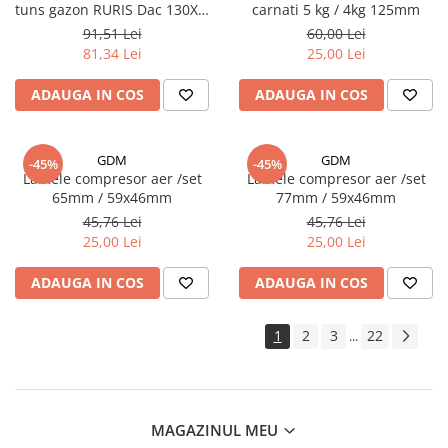
tuns gazon RURIS Dac 130XL,
carnati 5 kg / 4kg 125mm
Dac 9700S
91,51 Lei
60,00 Lei
81,34 Lei
25,00 Lei
ADAUGA IN COS
ADAUGA IN COS
GDM
GDM
-45%
-45%
Lamele compresor aer /set
Lamele compresor aer /set
65mm / 59x46mm
77mm / 59x46mm
45,76 Lei
45,76 Lei
25,00 Lei
25,00 Lei
ADAUGA IN COS
ADAUGA IN COS
1
2
3
22
...
MAGAZINUL MEU