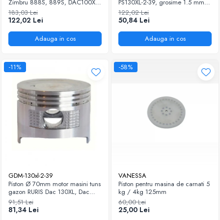
Zimbru 888S, 889S, DAC100XL,
PS130XL-2-39, grosime 1.5 mm,
Atlet 909
pentru masina de tuns iarba Ruris
183,03 Lei
122,02 Lei
DAC 130XL
122,02 Lei
50,84 Lei
Adauga in cos
Adauga in cos
-11%
-58%
GDM-130xl-2-39
VANESSA
Piston Ø 70mm motor masini tuns
Piston pentru masina de carnati 5
gazon RURIS Dac 130XL, Dac
kg / 4kg 125mm
9700S
91,51 Lei
60,00 Lei
81,34 Lei
25,00 Lei