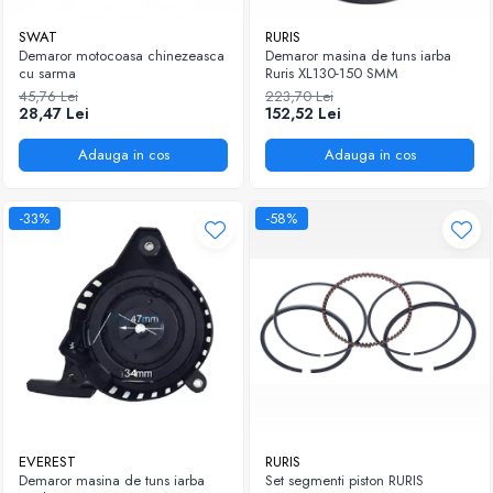
SWAT
RURIS
Demaror motocoasa chinezeasca
Demaror masina de tuns iarba
cu sarma
Ruris XL130-150 SMM
45,76 Lei
223,70 Lei
28,47 Lei
152,52 Lei
Adauga in cos
Adauga in cos
-33%
-58%
EVEREST
RURIS
Demaror masina de tuns iarba
Set segmenti piston RURIS