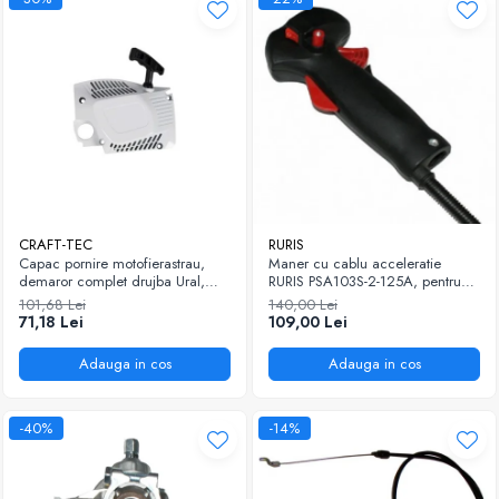
CRAFT-TEC
RURIS
Capac pornire motofierastrau,
Maner cu cablu acceleratie
demaror complet drujba Ural,
RURIS PSA103S-2-125A, pentru
Almaz, China 6800
atomizor Ruris A102 / A103S,
101,68 Lei
140,00 Lei
HERCULES 100
71,18 Lei
109,00 Lei
Adauga in cos
Adauga in cos
-40%
-14%