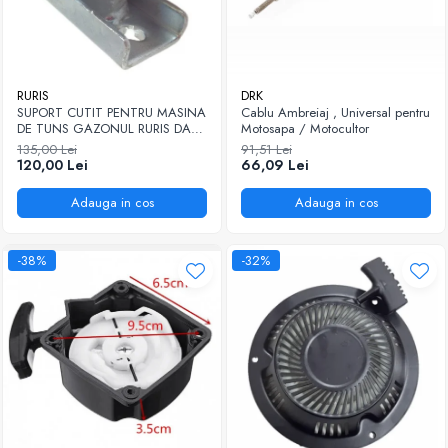
RURIS
DRK
SUPORT CUTIT PENTRU MASINA
Cablu Ambreiaj , Universal pentru
DE TUNS GAZONUL RURIS DAC
Motosapa / Motocultor
109XL
135,00 Lei
91,51 Lei
120,00 Lei
66,09 Lei
Adauga in cos
Adauga in cos
-38%
-32%