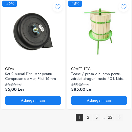
-42%
-15%
GDM
CRAFT-TEC
Set 2 bucati Filtru Aer pentru
Teasc / presa din lemn pentru
Compresor de Aer, Filet 16mm
zdrobit struguri fructe 40 L Lider
Premium
60,00 Lei
455,00 Lei
35,00 Lei
385,00 Lei
Adauga in cos
Adauga in cos
1
2
3
22
...