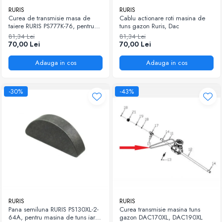
RURIS
RURIS
Curea de transmisie masa de
Cablu actionare roti masina de
taiere RURIS PS777K-76, pentru
tuns gazon Ruris, Dac
motocositori Ruris DAC 777K
81,34 Lei
81,34 Lei
70,00 Lei
70,00 Lei
Adauga in cos
Adauga in cos
-30%
-43%
RURIS
RURIS
Pana semiluna RURIS PS130XL-2-
Curea transmisie masina tuns
64A, pentru masina de tuns iarba
gazon DAC170XL, DAC190XL