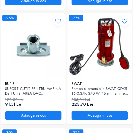
Adauga in cos
Adauga in cos
-25%
-27%
RURIS
SWAT
SUPORT CUTIT PENTRU MASINA
Pompa submersibila SWAT QDX5-
DE TUNS IARBA DAC
16-0.37F, 370 W, 16 m inaltime,
130XL,150XL RURIS PS130XL-1-4
1.5 mc/h
122,02 Lei
305,04 Lei
91,51 Lei
223,70 Lei
Adauga in cos
Adauga in cos
-30%
-22%