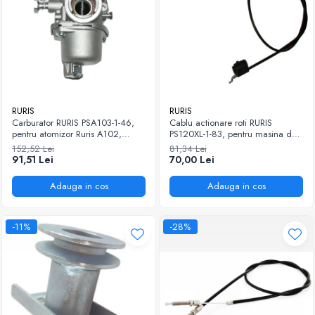
RURIS
RURIS
Carburator RURIS PSA103-1-46,
Cablu actionare roti RURIS
pentru atomizor Ruris A102,
PS120XL-1-83, pentru masina de
A103, A103S, Hercules 100,
tuns iarba Ruris DAC 120XL
152,52 Lei
81,34 Lei
3WF 2.6, 3WF 2.7
91,51 Lei
70,00 Lei
Adauga in cos
Adauga in cos
-11%
-28%