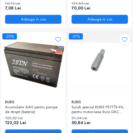
Ruris DAC 130XL
10,13 Lei
121,85 Lei
7,08 Lei
70,00 Lei
Adauga in cos
Adauga in cos
-20%
-37%
RURIS
RURIS
Acumulator 8AH pentru pompa
Surub special RURIS PS777k-96,
de stropit (baterie)
pentru motocoasa Ruris DAC
777K
152,52 Lei
81,34 Lei
122,02 Lei
50,84 Lei