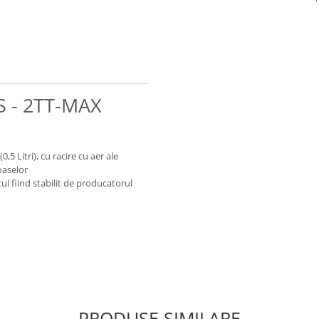
IS - 2TT-MAX
5 Litri), cu racire cu aer ale
oaselor
ul fiind stabilit de producatorul
PRODUSE SIMILARE