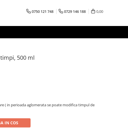
0750 121 748
0729 146 188
0,00
timpi, 500 ml
oare ( in perioada aglomerata se poate modifica timpul de
A IN COS