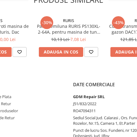
IS
RURIS
R
-30%
-43%
roti masina de
Pana semiluna RURIS PS130XL-
Curea transm
Ruris, Dac
2-64A, pentru masina de tuns
gazon DAC1
iarba Ruris DAC 130XL
0,00 Lei
10,13 Lei
7,08 Lei
121,85 
COS
ADAUGA IN COS
ADAUGA I
DATE COMERCIALE
 Plata
GDM Repair SRL
e Retur
J51/832/2022
Produselor
RO47094311
de Retur
Sediul Social Jud. Calarasi , Ors. Fun
Rozelor, Nr.15, Camera 1, Et.Parter
Punct de lucru Sos. Fundeni, nr 120
Dobroiesti, Jud. Ilfov