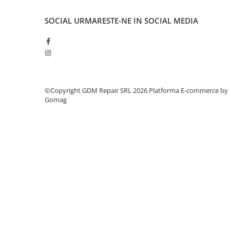
Mobilitate
SOCIAL
URMARESTE-NE IN SOCIAL MEDIA
Uz Casnic
Aparat umplut carnati
Arzatoare
Masini de tocat carne
©Copyright GDM Repair SRL 2026
Platforma E-commerce by
Gomag