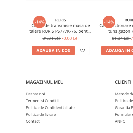
Piese masini de tuns gazon
Piese motocoase 2T
Piese motocoase 4T
RURIS
RUR
-14%
-14%
Curea de transmisie masa de
Cablu actionare 
Piese motocositoare
taiere RURIS PS777K-76, pentru
tuns gazon 
motocositori Ruris DAC 777K
81,34 Lei
70,00 Lei
81,34 Lei
7
Piese motocultoare
Piese motopompa
ADAUGA IN COS
ADAUGA IN 
Piese pompe
Consumabile
Acumulator
MAGAZINUL MEU
CLIENTI
Bujii
Consumabile drujbe
Despre noi
Metode de
Termeni si Conditii
Politica d
Consumabile motocoase
Politica de Confidentialitate
Garantia 
Filtre
Politica de livrare
Formular 
Rulmenti
Contact
ANPC
Uleiuri