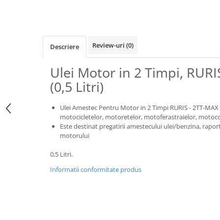
Generatoare
Masini tuns animale
Mori & Batoze
Review-uri
(0)
Descriere
Motoburghie
Ulei Motor in 2 Timpi, RUR
Motocultoare
(0,5 Litri)
Suflanta frunze
Troliu
Ulei Amestec Pentru Motor in 2 Timpi RURIS - 2TT-MAX (0,
motocicletelor, motoretelor, motoferastraielor, motoc
Zdrobitori si Teascuri fructe
Este destinat pregatirii amestecului ulei/benzina, raport
Piese de schimb
motorului
Piese aparat umplut carnati
0,5 Litri.
Piese atomizoare
Informatii conformitate produs
Piese compresor
Piese drujbe
Piese generatoare