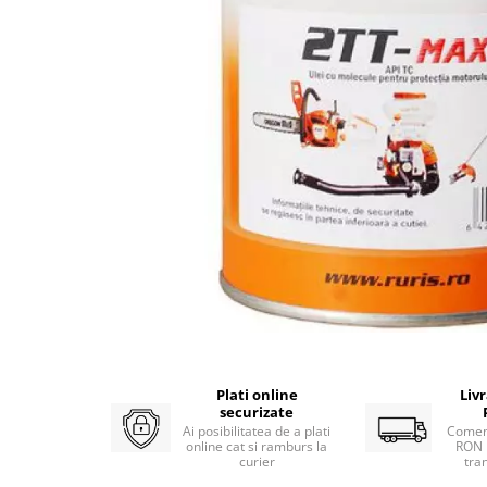
Atomizoare
Hidrofoare
Motopompe
Pompe apa menajera
Pompe de stropit
Pompe de suprafata
Pompe submersibile
Sudura
Accesorii pentru sudura
Aparat de sudura
Agro & Zootehnie
Aeroterme
Plati online
Liv
Compresoare
securizate
Ai posibilitatea de a plati
Comen
Despicatoare lemne
online cat si ramburs la
RON 
curier
tra
Foarfeci electrice & manuale