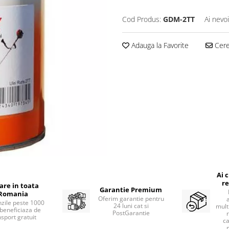
Cod Produs:
GDM-2TT
Ai nevo
Adauga la Favorite
Cere 
Ai 
re
rare in toata
Garantie Premium
Romania
Oferim garantie pentru
zile peste 1000
24 luni cat si
mult
beneficiaza de
PostGarantie
nsport gratuit
ca