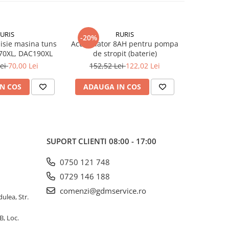
URIS
RURIS
-20%
-37%
isie masina tuns
Acumulator 8AH pentru pompa
Surub spec
70XL, DAC190XL
de stropit (baterie)
pentru m
Lei
70,00 Lei
152,52 Lei
122,02 Lei
81,3
N COS
ADAUGA IN COS
ADAUG
SUPORT CLIENTI
08:00 - 17:00
0750 121 748
0729 146 188
comenzi@gdmservice.ro
dulea, Str.
B, Loc.