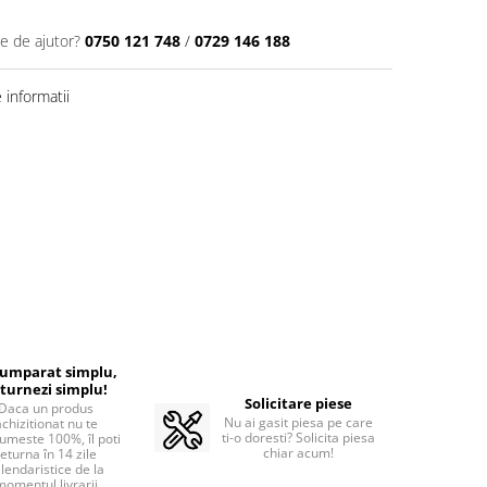
ie de ajutor?
0750 121 748
/
0729 146 188
informatii
cumparat simplu,
turnezi simplu!
Solicitare piese
Daca un produs
Nu ai gasit piesa pe care
achizitionat nu te
ti-o doresti? Solicita piesa
umeste 100%, îl poti
chiar acum!
returna în 14 zile
lendaristice de la
momentul livrarii