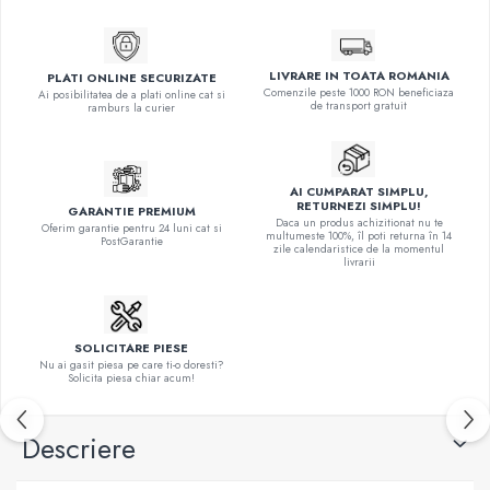
LIVRARE IN TOATA ROMANIA
PLATI ONLINE SECURIZATE
Comenzile peste 1000 RON beneficiaza
Ai posibilitatea de a plati online cat si
de transport gratuit
ramburs la curier
AI CUMPARAT SIMPLU,
RETURNEZI SIMPLU!
GARANTIE PREMIUM
Daca un produs achizitionat nu te
Oferim garantie pentru 24 luni cat si
multumeste 100%, îl poti returna în 14
PostGarantie
zile calendaristice de la momentul
livrarii
SOLICITARE PIESE
Nu ai gasit piesa pe care ti-o doresti?
Solicita piesa chiar acum!
Descriere