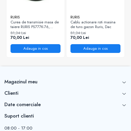
RURIS
RURIS
Curea de transmisie masa de
Cablu actionare roti masina
taiere RURIS PS777K-76,
de tuns gazon Ruris, Dac
pentru motocositori Ruris DAC
81,34 Lei
81,34 Lei
777K
70,00 Lei
70,00 Lei
Adauga in cos
Adauga in cos
Magazinul meu
Clienti
Date comerciale
Suport clienti
08:00 - 17:00