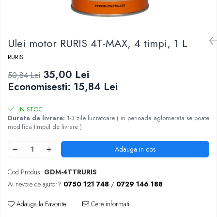
Ulei motor RURIS 4T-MAX, 4 timpi, 1 L
RURIS
35,00 Lei
50,84 Lei
Economisesti:
15,84
Lei
IN STOC
Durata de livrare:
1-3 zile lucratoare ( in perioada aglomerata se poate
modifica timpul de livrare )
Adauga in cos
Cod Produs:
GDM-4TTRURIS
Ai nevoie de ajutor?
0750 121 748
/
0729 146 188
Adauga la Favorite
Cere informatii