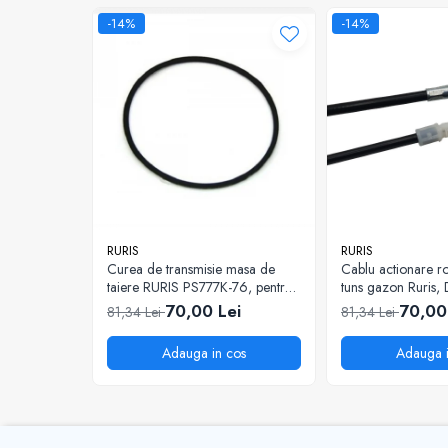
Piese masini de tuns gazon
-14%
-14%
Piese motocoase 2T
Piese motocoase 4T
Piese motocositoare
Piese motocultoare
Piese motopompa
Piese pompe
Consumabile
Acumulator
RURIS
RURIS
Curea de transmisie masa de
Cablu actionare ro
Bujii
taiere RURIS PS777K-76, pentru
tuns gazon Ruris,
motocositori Ruris DAC 777K
70,00 Lei
70,00
Consumabile drujbe
81,34 Lei
81,34 Lei
Consumabile motocoase
Adauga in cos
Adauga i
Filtre
Rulmenti
Uleiuri