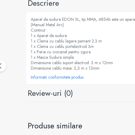
Descriere
Generatoare
Masini tuns animale
Aparat de sudura EDON XL, tip MMA, 485Ah este un aparat pe
(Manual Metal Arc)
Mori & Batoze
Continut :
Motoburghie
1 x Aparat de sudura
1 x Clema cu cablu legare pamant 2.3 m
Motocultoare
1 x Clema cu cablu portelectrod 3m
1 x Perie cu ciocanel pentru zgura
Suflanta frunze
1 x Masca Sudura simpla
Dimensiune cablu suport electrod: 3 m x 12mm
Troliu
Dimensiune cablu masa: 2,3 m x 12mm
Zdrobitori si Teascuri fructe
Informatii conformitate produs
Piese de schimb
Piese aparat umplut carnati
Review-uri
(0)
Piese atomizoare
Piese compresor
Piese drujbe
Produse similare
Piese generatoare