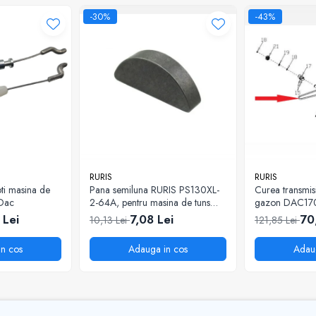
-30%
-43%
RURIS
RURIS
ti masina de
Pana semiluna RURIS PS130XL-
Curea transmis
 Dac
2-64A, pentru masina de tuns
gazon DAC17
iarba Ruris DAC 130XL
 Lei
7,08 Lei
70
10,13 Lei
121,85 Lei
n cos
Adauga in cos
Adau