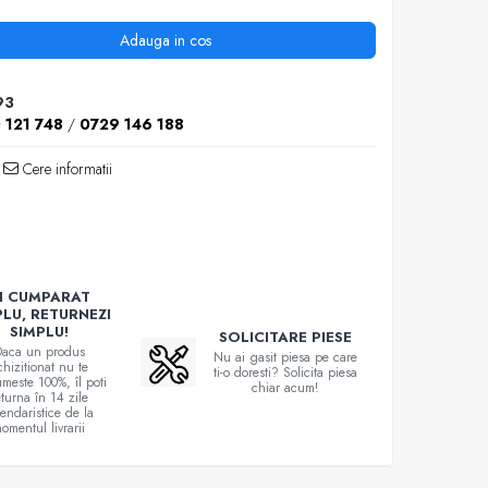
Adauga in cos
93
 121 748
/
0729 146 188
Cere informatii
I CUMPARAT
PLU, RETURNEZI
SIMPLU!
SOLICITARE PIESE
aca un produs
Nu ai gasit piesa pe care
chizitionat nu te
ti-o doresti? Solicita piesa
meste 100%, îl poti
chiar acum!
eturna în 14 zile
lendaristice de la
omentul livrarii