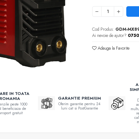
Cod Produs:
GDM-MX8
Ai nevoie de ajutor?
0750
Adauga la Favorite
A
SIM
RARE IN TOATA
GARANTIE PREMIUM
ROMANIA
D
Oferim garantie pentru 24
nzile peste 1000
a
luni cat si PostGarantie
 beneficiaza de
multu
ransport gratuit
r
ca
m