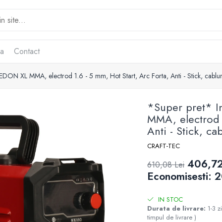
ca
Contact
EDON XL MMA, electrod 1.6 - 5 mm, Hot Start, Arc Forta, Anti - Stick, cablu
*Super pret* I
MMA, electrod 1
Anti - Stick, ca
CRAFT-TEC
406,72
610,08 Lei
Economisesti:
2
IN STOC
Durata de livrare:
1-3 z
timpul de livrare )