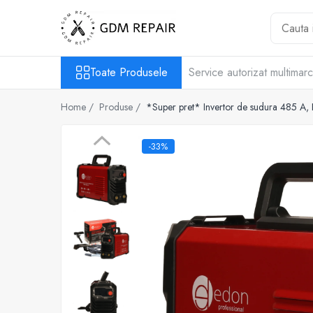
Toate Produsele
Toate Produsele
Service autorizat multimar
Motocoase
Accesorii masina tuns gazon
Home /
Produse /
*Super pret* Invertor de sudura 485 A, 
Masini de tuns iarba
Motocoase pe benzina 2T
-33%
Trimmere & motocoase electrice
Motofierastraie
Accesorii motoferastrau
Fierastraie electrice cu lant
Motofierastraie pe benzina
Pompe
Accesorii pompe
Aparat de spalat