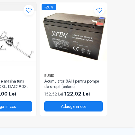
-20%
-37%
RURIS
RURIS
ie masina tuns
Acumulator 8AH pentru pompa
Surub spec
0XL, DAC190XL
de stropit (baterie)
pentru mot
777K
,00 Lei
122,02 Lei
5
152,52 Lei
81,34 Lei
ga in cos
Adauga in cos
A