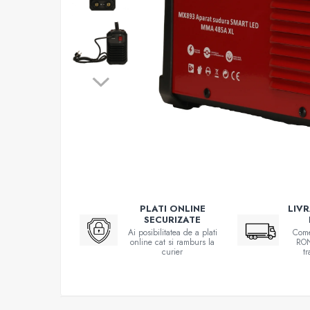
Atomizoare
Hidrofoare
Motopompe
Pompe apa menajera
Pompe de stropit
Pompe de suprafata
Pompe submersibile
Sudura
Accesorii pentru sudura
Aparat de sudura
PLATI ONLINE
LIV
SECURIZATE
Agro & Zootehnie
Ai posibilitatea de a plati
Come
Aeroterme
online cat si ramburs la
RON
curier
t
Compresoare
Despicatoare lemne
Foarfeci electrice & manuale