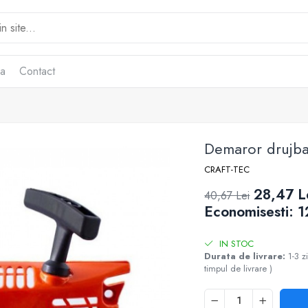
ca
Contact
Demaror drujba
CRAFT-TEC
28,47 L
40,67 Lei
Economisesti:
1
IN STOC
Durata de livrare:
1-3 z
timpul de livrare )