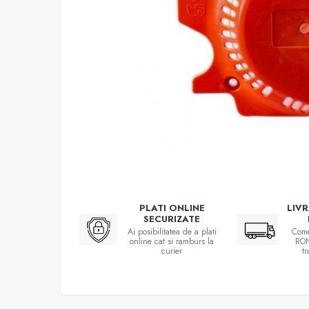
Atomizoare
Hidrofoare
Motopompe
Pompe apa menajera
Pompe de stropit
Pompe de suprafata
Pompe submersibile
Sudura
Accesorii pentru sudura
Aparat de sudura
PLATI ONLINE
LIV
SECURIZATE
Agro & Zootehnie
Ai posibilitatea de a plati
Come
Aeroterme
online cat si ramburs la
RON
curier
t
Compresoare
Despicatoare lemne
Foarfeci electrice & manuale