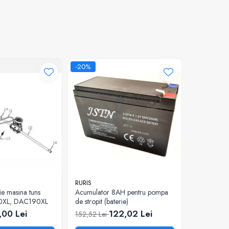
-20%
-37%
RURIS
RURIS
ie masina tuns
Acumulator 8AH pentru pompa
Surub spec
0XL, DAC190XL
de stropit (baterie)
pentru mot
777K
,00 Lei
122,02 Lei
5
152,52 Lei
81,34 Lei