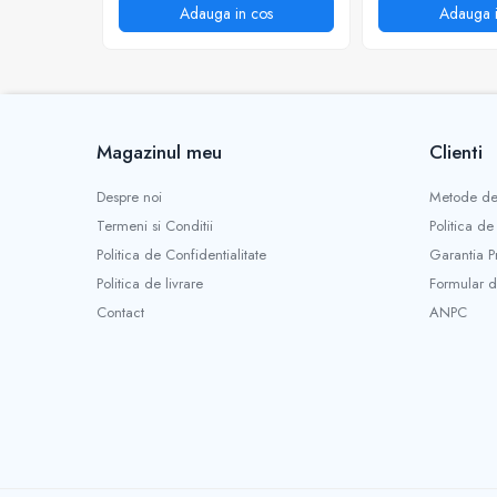
Adauga in cos
Adauga i
Mobilitate
Uz Casnic
Aparat umplut carnati
Arzatoare
Masini de tocat carne
Magazinul meu
Clienti
Despre noi
Metode de
Termeni si Conditii
Politica de
Politica de Confidentialitate
Garantia P
Politica de livrare
Formular d
Contact
ANPC