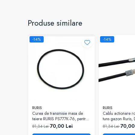
Piese masini de tuns gazon
Piese motocoase 2T
Piese motocoase 4T
Produse similare
Piese motocositoare
Piese motocultoare
-14%
-14%
Piese motopompa
Piese pompe
Consumabile
Acumulator
Bujii
Consumabile drujbe
Consumabile motocoase
RURIS
RURIS
Filtre
Curea de transmisie masa de
Cablu actionare ro
taiere RURIS PS777K-76, pentru
tuns gazon Ruris,
Rulmenti
motocositori Ruris DAC 777K
70,00 Lei
70,00
81,34 Lei
81,34 Lei
Uleiuri