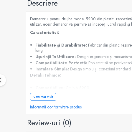
Descriere
Generatoare
Masini tuns animale
Demarorul pentru drujba model 5200 din plastic reprezintă o
utilizat, acest demaror vă permite să începeți lucrul rapid și f
Mori & Batoze
Caracteristici:
Motoburghie
Motocultoare
Fiabilitate și Durabilitate:
Fabricat din plastic rezist
lung.
Suflanta frunze
Ușurință în Utilizare:
Design ergonomic și mecanisme de a
Troliu
Compatibilitate Perfectă:
Proiectat să se potriveas
Instalare Simplă:
Design simplu și conexiuni standard p
Zdrobitori si Teascuri fructe
Detalii tehnice:
Piese de schimb
Piese aparat umplut carnati
Compatibil cu:
CHINA 5200
Continut pachet:
Piese atomizoare
Vezi mai mult
Piese compresor
1 x Demaror drujba 5200 din plastic
Informatii conformitate produs
Investiți acum în acest demaror practic pentru a vă asigura c
Piese drujbe
Review-uri
(0)
Piese generatoare