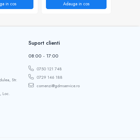
ga in cos
Adauga in cos
A
Suport clienti
08:00 - 17:00
0750 121 748
0729 146 188
dulea, Str.
comenzi@gdmservice.ro
, Loc.