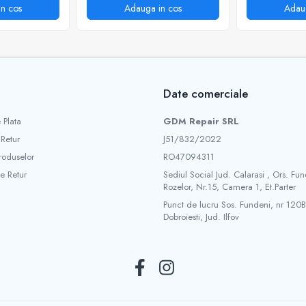
n cos
Adauga in cos
Adau
Date comerciale
 Plata
GDM Repair SRL
 Retur
J51/832/2022
roduselor
RO47094311
e Retur
Sediul Social Jud. Calarasi , Ors. Fun
Rozelor, Nr.15, Camera 1, Et.Parter
Punct de lucru Sos. Fundeni, nr 120B
Dobroiesti, Jud. Ilfov