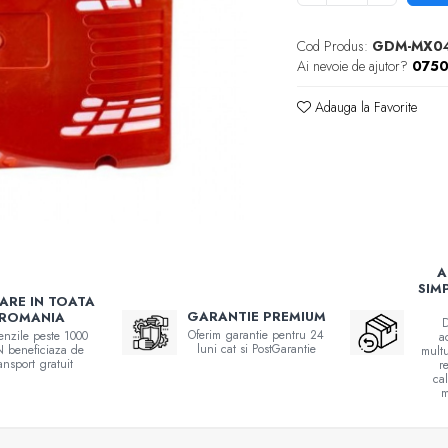
Cod Produs:
GDM-MX0
Ai nevoie de ajutor?
0750
Adauga la Favorite
A
SIM
RARE IN TOATA
GARANTIE PREMIUM
ROMANIA
D
Oferim garantie pentru 24
nzile peste 1000
a
luni cat si PostGarantie
 beneficiaza de
multu
ransport gratuit
r
ca
m