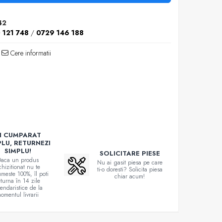
42
 121 748
/
0729 146 188
Cere informatii
I CUMPARAT
PLU, RETURNEZI
SIMPLU!
SOLICITARE PIESE
aca un produs
Nu ai gasit piesa pe care
chizitionat nu te
ti-o doresti? Solicita piesa
meste 100%, îl poti
chiar acum!
eturna în 14 zile
lendaristice de la
omentul livrarii