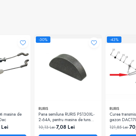
-30%
-43%
RURIS
RURIS
ti masina de
Pana semiluna RURIS PS130XL-
Curea transmis
 Dac
2-64A, pentru masina de tuns
gazon DAC17
iarba Ruris DAC 130XL
 Lei
7,08 Lei
70
10,13 Lei
121,85 Lei