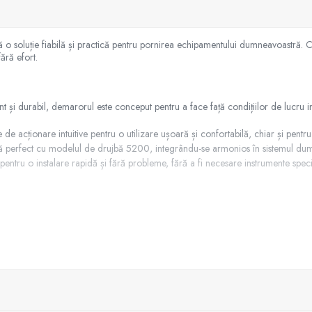
 soluție fiabilă și practică pentru pornirea echipamentului dumneavoastră. Co
ără efort.
ent și durabil, demarorul este conceput pentru a face față condițiilor de lucru 
cționare intuitive pentru o utilizare ușoară și confortabilă, chiar și pentru uti
că perfect cu modelul de drujbă 5200, integrându-se armonios în sistemul du
entru o instalare rapidă și fără probleme, fără a fi necesare instrumente speci
ă drujba dumneavoastră este gata de lucru în orice situație.