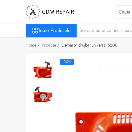
Toate Produsele
Toate Produsele
Service autorizat multimar
Motocoase
Accesorii masina tuns gazon
Home /
Produse /
Demaror drujba ,universal 5200
Masini de tuns iarba
Motocoase pe benzina 2T
-30%
Trimmere & motocoase electrice
Motofierastraie
Accesorii motoferastrau
Fierastraie electrice cu lant
Motofierastraie pe benzina
Pompe
Accesorii pompe
Aparat de spalat