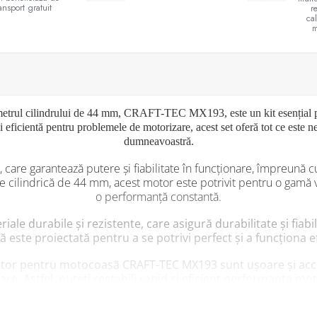
ransport gratuit
r
ca
m
etrul cilindrului de 44 mm, CRAFT-TEC MX193, este un kit esențial pen
i eficientă pentru problemele de motorizare, acest set oferă tot ce este 
dumneavoastră.
te, care garantează putere și fiabilitate în funcționare, împreun
te cilindrică de 44 mm, acest motor este potrivit pentru o gamă
o performanță constantă.
le durabile și rezistente, care asigură durabilitate și fiabili
esă este proiectată pentru a se potrivi perfect și a funcționa 
tor pentru motocoasă CRAFT-TEC MX193 sunt ușoare și accesibi
re. Astfel, puteți restabili rapid și eficient performanța
ani în comparație cu achiziționarea unui motor complet no