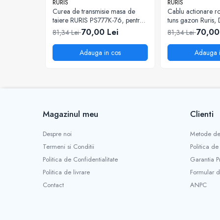
RURIS
RURIS
Mobilitate
Curea de transmisie masa de
Cablu actionare ro
taiere RURIS PS777K-76, pentru
tuns gazon Ruris,
Uz Casnic
motocositori Ruris DAC 777K
70,00 Lei
70,00
81,34 Lei
81,34 Lei
Aparat umplut carnati
Arzatoare
Adauga in cos
Adauga i
Masini de tocat carne
Magazinul meu
Clienti
Despre noi
Metode de
Termeni si Conditii
Politica de
Politica de Confidentialitate
Garantia P
Politica de livrare
Formular d
Contact
ANPC