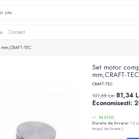
ca
Contact
 44 mm,CRAFT-TEC
Set motor comp
mm,CRAFT-TE
CRAFT-TEC
81,34 L
101,68 Lei
Economisesti:
2
IN STOC
Durata de livrare:
1-3 z
timpul de livrare )