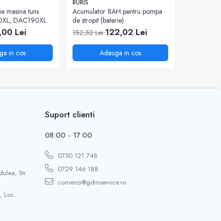
RURIS
RURIS
ie masina tuns
Acumulator 8AH pentru pompa
Surub spec
0XL, DAC190XL
de stropit (baterie)
pentru mot
777K
,00 Lei
122,02 Lei
5
152,52 Lei
81,34 Lei
ga in cos
Adauga in cos
A
Suport clienti
08:00 - 17:00
0750 121 748
0729 146 188
dulea, Str.
comenzi@gdmservice.ro
, Loc.