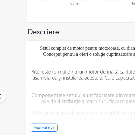
curier
t
Generatoare
Masini tuns animale
Mori & Batoze
Descriere
Motoburghie
Motocultoare
Setul complet de motor pentru motocoasă, cu diam
Suflanta frunze
Conceput pentru a oferi o soluție cuprinzătoare ș
Troliu
Kitul este format dintr-un motor de înaltă calita
Zdrobitori si Teascuri fructe
asamblarea și instalarea acestuia. Cu o capacita
Piese de schimb
Piese aparat umplut carnati
Componentele setului sunt fabricate din materia
Piese atomizoare
axe de distribuție și garnituri, fiecare pi
Piese compresor
Montarea și instalarea setului complet de mo
Piese drujbe
vor ghida pas cu pas prin procesul de asambla
b
Piese generatoare
Vezi mai mult