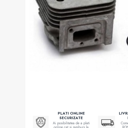
Atomizoare
Hidrofoare
Motopompe
Pompe apa menajera
Pompe de stropit
Pompe de suprafata
Pompe submersibile
Sudura
Accesorii pentru sudura
Aparat de sudura
Agro & Zootehnie
Aeroterme
Compresoare
PLATI ONLINE
LIV
Despicatoare lemne
SECURIZATE
Ai posibilitatea de a plati
Come
Foarfeci electrice & manuale
online cat si ramburs la
RON