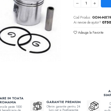
Cod Produs:
GDM-MX1
Ai nevoie de ajutor?
0750
Adauga la Favorite
A
SIM
RARE IN TOATA
GARANTIE PREMIUM
ROMANIA
D
Oferim garantie pentru 24
nzile peste 1000
a
luni cat si PostGarantie
 beneficiaza de
multu