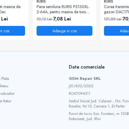
RURIS
RURIS
ti masina de
Pana semiluna RURIS PS130XL-
Curea transmis
 Dac
2-64A, pentru masina de tuns
gazon DAC17
iarba Ruris DAC 130XL
 Lei
7,08 Lei
70
10,13 Lei
121,85 Lei
n cos
Adauga in cos
Adau
Date comerciale
 Plata
GDM Repair SRL
 Retur
J51/832/2022
roduselor
RO47094311
e Retur
Sediul Social Jud. Calarasi , Ors. Fun
Rozelor, Nr.15, Camera 1, Et.Parter
Punct de lucru Sos. Fundeni, nr 120B
Dobroiesti, Jud. Ilfov