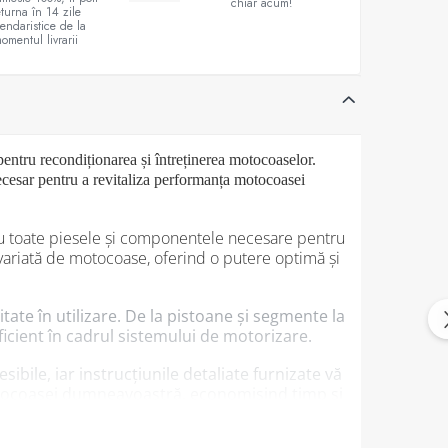
chiar acum!
eturna în 14 zile
lendaristice de la
omentul livrarii
tru recondiționarea și întreținerea motocoaselor.
necesar pentru a revitaliza performanța motocoasei
ă cu toate piesele și componentele necesare pentru
 variată de motocoase, oferind o putere optimă și
tate în utilizare. De la pistoane și segmente la
eficient în cadrul sistemului de motorizare.
le, iar instrucțiunile detaliate furnizate vă
 motocoasei dumneavoastră, economisind timp și
u.