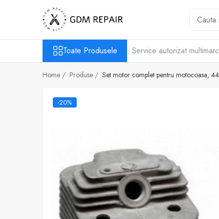
Toate Produsele
Toate Produsele
Service autorizat multimar
Motocoase
Accesorii masina tuns gazon
Home /
Produse /
Set motor complet pentru motocoasa,
Masini de tuns iarba
Motocoase pe benzina 2T
-20%
Trimmere & motocoase electrice
Motofierastraie
Accesorii motoferastrau
Fierastraie electrice cu lant
Motofierastraie pe benzina
Pompe
Accesorii pompe
Aparat de spalat