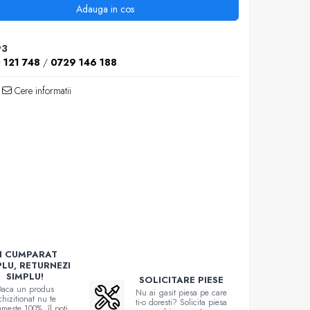
Adauga in cos
93
 121 748
/
0729 146 188
Cere informatii
I CUMPARAT
PLU, RETURNEZI
SIMPLU!
SOLICITARE PIESE
aca un produs
Nu ai gasit piesa pe care
chizitionat nu te
ti-o doresti? Solicita piesa
meste 100%, îl poti