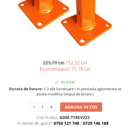
223,70 Lei
152,52 Lei
Economisesti:
71,18
Lei
IN STOC
Durata de livrare:
1-3 zile lucratoare ( in perioada aglomerata se
poate modifica timpul de livrare )
ADAUGA IN COS
Cod Produs:
GDM-71REV222
Ai nevoie de ajutor?
0750 121 748
/
0729 146 188