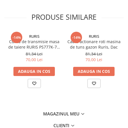
PRODUSE SIMILARE
RURIS
RURIS
-14%
-14%
Curea de transmisie masa
Cablu actionare roti masina
de taiere RURIS PS777K-76,
de tuns gazon Ruris, Dac
pentru motocositori Ruris
81,34 Lei
81,34 Lei
DAC 777K
70,00 Lei
70,00 Lei
ADAUGA IN COS
ADAUGA IN COS
MAGAZINUL MEU
CLIENTI