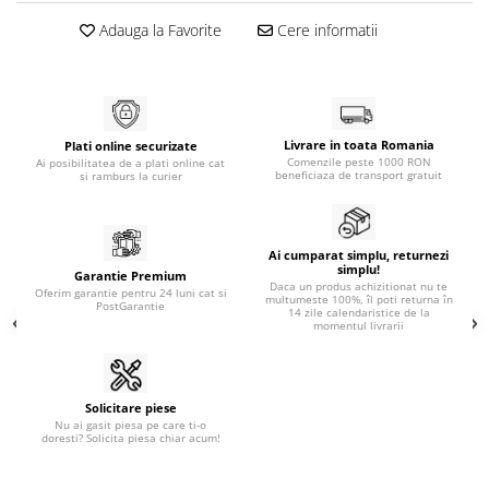
Adauga la Favorite
Cere informatii
Livrare in toata Romania
Plati online securizate
Comenzile peste 1000 RON
Ai posibilitatea de a plati online cat
beneficiaza de transport gratuit
si ramburs la curier
Ai cumparat simplu, returnezi
simplu!
Garantie Premium
Daca un produs achizitionat nu te
Oferim garantie pentru 24 luni cat si
multumeste 100%, îl poti returna în
PostGarantie
14 zile calendaristice de la
momentul livrarii
Solicitare piese
Nu ai gasit piesa pe care ti-o
doresti? Solicita piesa chiar acum!