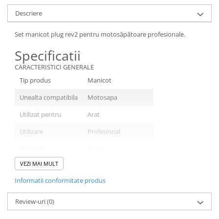
Descriere
Set manicot plug rev2 pentru motosăpătoare profesionale.
Specificatii
CARACTERISTICI GENERALE
Tip produs
Manicot
Unealta compatibila
Motosapa
Utilizat pentru
Arat
Utilizare
Profesional
Material
Metal
VEZI MAI MULT
Culoare
Portocaliu sau Negru
Informatii conformitate produs
Review-uri
(0)