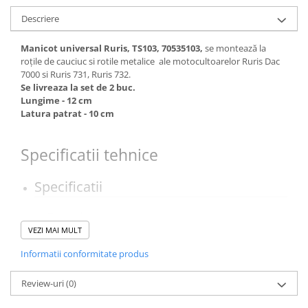
Descriere
Manicot universal Ruris, TS103, 70535103,
se montează la
roţile de cauciuc si rotile metalice ale motocultoarelor Ruris Dac
7000 si Ruris 731, Ruris 732.
Se livreaza la set de 2 buc.
Lungime - 12 cm
Latura patrat - 10 cm
Specificatii tehnice
Specificatii
Tip produs
Manicot
VEZI MAI MULT
Informatii conformitate produs
Material fabricatie
Metal
Review-uri
(0)