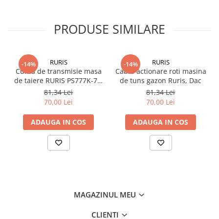
PRODUSE SIMILARE
RURIS
RURIS
-14%
-14%
Curea de transmisie masa
Cablu actionare roti masina
de taiere RURIS PS777K-76,
de tuns gazon Ruris, Dac
pentru motocositori Ruris
81,34 Lei
81,34 Lei
DAC 777K
70,00 Lei
70,00 Lei
ADAUGA IN COS
ADAUGA IN COS
MAGAZINUL MEU
CLIENTI