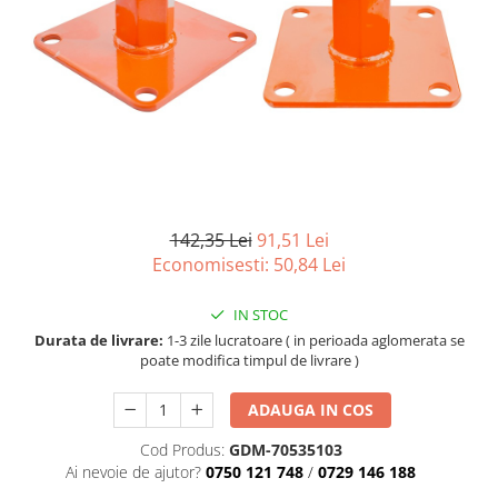
142,35 Lei
91,51 Lei
Economisesti:
50,84
Lei
IN STOC
Durata de livrare:
1-3 zile lucratoare ( in perioada aglomerata se
poate modifica timpul de livrare )
ADAUGA IN COS
Cod Produs:
GDM-70535103
Ai nevoie de ajutor?
0750 121 748
/
0729 146 188