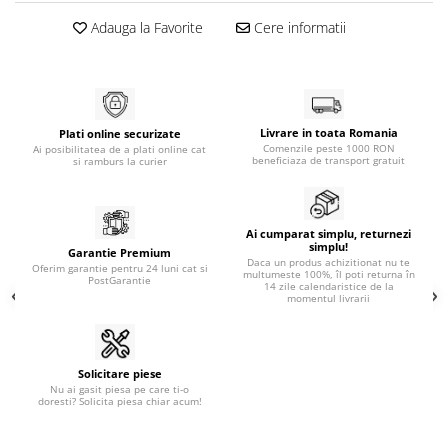
Adauga la Favorite
Cere informatii
Livrare in toata Romania
Plati online securizate
Comenzile peste 1000 RON
Ai posibilitatea de a plati online cat
beneficiaza de transport gratuit
si ramburs la curier
Ai cumparat simplu, returnezi
simplu!
Garantie Premium
Daca un produs achizitionat nu te
Oferim garantie pentru 24 luni cat si
multumeste 100%, îl poti returna în
PostGarantie
14 zile calendaristice de la
momentul livrarii
Solicitare piese
Nu ai gasit piesa pe care ti-o
doresti? Solicita piesa chiar acum!