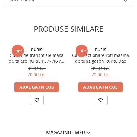
PRODUSE SIMILARE
RURIS
RURIS
-14%
-14%
Curea de transmisie masa
Cablu actionare roti masina
de taiere RURIS PS777K-76,
de tuns gazon Ruris, Dac
pentru motocositori Ruris
81,34 Lei
81,34 Lei
DAC 777K
70,00 Lei
70,00 Lei
ADAUGA IN COS
ADAUGA IN COS
MAGAZINUL MEU