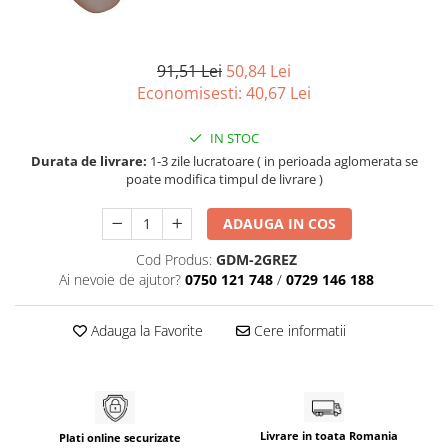
91,51 Lei
50,84 Lei
Economisesti:
40,67
Lei
IN STOC
Durata de livrare:
1-3 zile lucratoare ( in perioada aglomerata se
poate modifica timpul de livrare )
ADAUGA IN COS
Cod Produs:
GDM-2GREZ
Ai nevoie de ajutor?
0750 121 748
/
0729 146 188
Adauga la Favorite
Cere informatii
Livrare in toata Romania
Plati online securizate