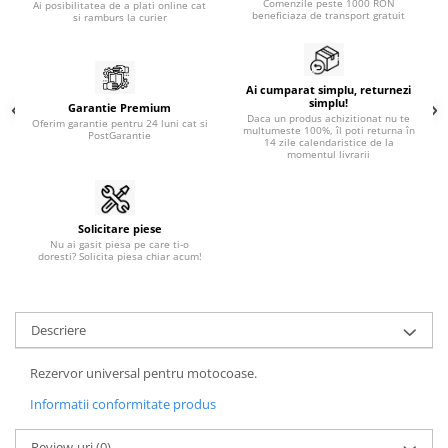
Comenzile peste 1000 RON
Ai posibilitatea de a plati online cat
beneficiaza de transport gratuit
si ramburs la curier
Ai cumparat simplu, returnezi
simplu!
Garantie Premium
Daca un produs achizitionat nu te
Oferim garantie pentru 24 luni cat si
multumeste 100%, îl poti returna în
PostGarantie
14 zile calendaristice de la
momentul livrarii
Solicitare piese
Nu ai gasit piesa pe care ti-o
doresti? Solicita piesa chiar acum!
Descriere
Rezervor universal pentru motocoase.
Informatii conformitate produs
Review-uri
(0)