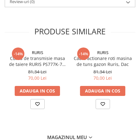
Review-uri
(0)
PRODUSE SIMILARE
RURIS
RURIS
-14%
-14%
Curea de transmisie masa
Cablu actionare roti masina
de taiere RURIS PS777K-76,
de tuns gazon Ruris, Dac
pentru motocositori Ruris
81,34 Lei
81,34 Lei
DAC 777K
70,00 Lei
70,00 Lei
ADAUGA IN COS
ADAUGA IN COS
MAGAZINUL MEU