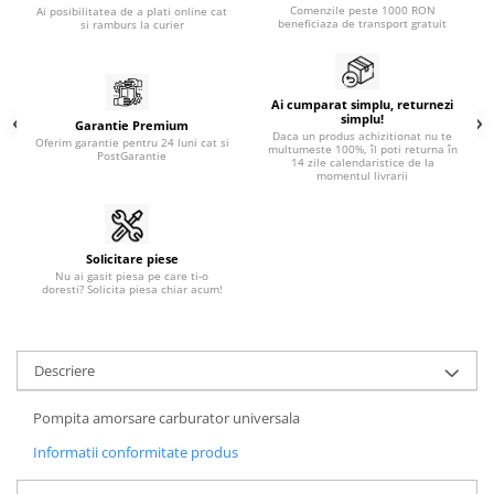
Comenzile peste 1000 RON
Ai posibilitatea de a plati online cat
beneficiaza de transport gratuit
si ramburs la curier
Ai cumparat simplu, returnezi
simplu!
Garantie Premium
Daca un produs achizitionat nu te
Oferim garantie pentru 24 luni cat si
multumeste 100%, îl poti returna în
PostGarantie
14 zile calendaristice de la
momentul livrarii
Solicitare piese
Nu ai gasit piesa pe care ti-o
doresti? Solicita piesa chiar acum!
Descriere
Pompita amorsare carburator universala
Informatii conformitate produs