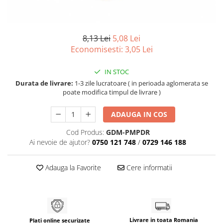
8,13 Lei
5,08 Lei
Economisesti:
3,05
Lei
IN STOC
Durata de livrare:
1-3 zile lucratoare ( in perioada aglomerata se
poate modifica timpul de livrare )
ADAUGA IN COS
Cod Produs:
GDM-PMPDR
Ai nevoie de ajutor?
0750 121 748
/
0729 146 188
Adauga la Favorite
Cere informatii
Livrare in toata Romania
Plati online securizate