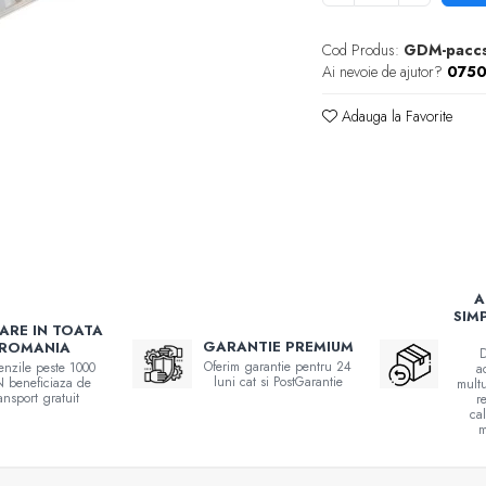
Cod Produs:
GDM-pacc
Ai nevoie de ajutor?
0750
Adauga la Favorite
A
SIM
RARE IN TOATA
GARANTIE PREMIUM
ROMANIA
D
Oferim garantie pentru 24
nzile peste 1000
a
luni cat si PostGarantie
 beneficiaza de
multu
ransport gratuit
r
ca
m