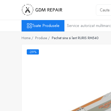
Toate Produsele
Toate Produsele
Service autorizat multimar
Motocoase
Accesorii masina tuns gazon
Home /
Produse /
Pachet sina si lant RURIS RM540
Masini de tuns iarba
Motocoase pe benzina 2T
-29%
Trimmere & motocoase electrice
Motofierastraie
Accesorii motoferastrau
Fierastraie electrice cu lant
Motofierastraie pe benzina
Pompe
Accesorii pompe
Aparat de spalat