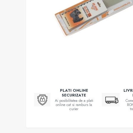
Atomizoare
Hidrofoare
Motopompe
Pompe apa menajera
Pompe de stropit
Pompe de suprafata
Pompe submersibile
Sudura
Accesorii pentru sudura
Aparat de sudura
PLATI ONLINE
LIV
SECURIZATE
Agro & Zootehnie
Ai posibilitatea de a plati
Come
Aeroterme
online cat si ramburs la
RON
curier
t
Compresoare
Despicatoare lemne
Foarfeci electrice & manuale