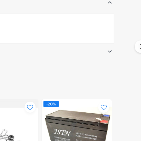
-20%
-37%