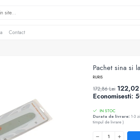
ca
Contact
Pachet sina si 
RURIS
122,02
172,86 Lei
Economisesti:
5
IN STOC
Durata de livrare:
1-3 z
timpul de livrare )