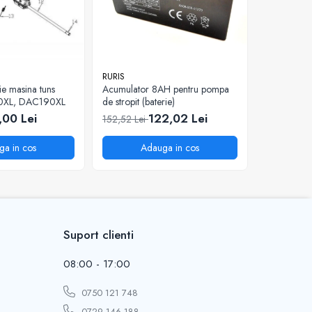
RURIS
RURIS
ie masina tuns
Acumulator 8AH pentru pompa
Surub spec
0XL, DAC190XL
de stropit (baterie)
pentru mot
777K
,00 Lei
122,02 Lei
5
152,52 Lei
81,34 Lei
ga in cos
Adauga in cos
A
Suport clienti
08:00 - 17:00
0750 121 748
0729 146 188