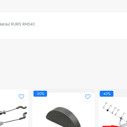
răstrăul RURIS RM540.
-30%
-43%