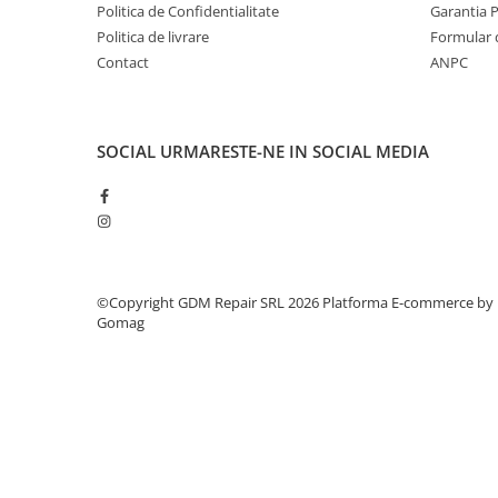
Tensiune/Curent de ieșire 20V/1,8 A
Politica de Confidentialitate
Garantia 
Mobilitate
Tensiunea de intrare 200-240V
Politica de livrare
Formular 
Uz Casnic
Frecvență 50-60 Hz
Contact
ANPC
Temperatură de operare 0-45 grade Celsius
Aparat umplut carnati
Putere de intrare 40W
Arzatoare
Tensiune de ieșire 20V
Curent de ieșire 1.8A
Masini de tocat carne
SOCIAL
URMARESTE-NE IN SOCIAL MEDIA
Greutate 0.94 kg
©Copyright GDM Repair SRL 2026
Platforma E-commerce by
Gomag