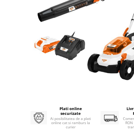
Atomizoare
Hidrofoare
Motopompe
Pompe apa menajera
Pompe de stropit
Pompe de suprafata
Pompe submersibile
Sudura
Accesorii pentru sudura
Aparat de sudura
Agro & Zootehnie
Aeroterme
Plati online
Liv
Compresoare
securizate
Ai posibilitatea de a plati
Comen
Despicatoare lemne
online cat si ramburs la
RON 
curier
tra
Foarfeci electrice & manuale