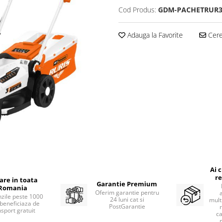
Cod Produs:
GDM-PACHETRUR
Adauga la Favorite
Cere 
Ai 
re
rare in toata
Garantie Premium
Romania
Oferim garantie pentru
zile peste 1000
24 luni cat si
mult
beneficiaza de
PostGarantie
nsport gratuit
ca