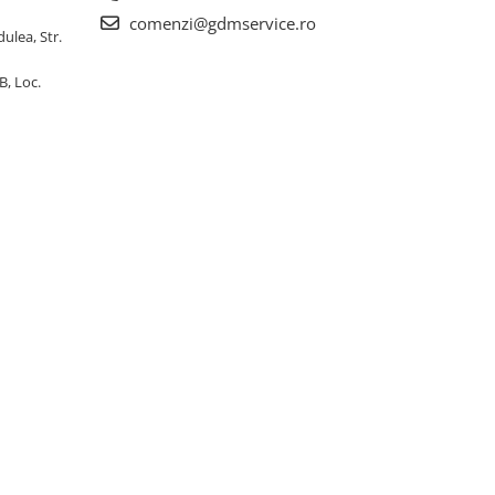
comenzi@gdmservice.ro
dulea, Str.
B, Loc.