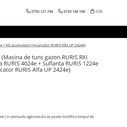
0750 121 748
0729 146 188
0,00
e + Kit acumulator+incarcator RURIS Alfa UP 2424e}
n {Masina de tuns gazon RURIS RXI
ca RURIS 4024e + Suflanta RURIS 1224e
rcator RURIS Alfa UP 2424e}
oare ( in perioada aglomerata se poate modifica timpul de