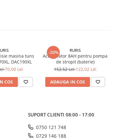
URIS
RURIS
-20%
-37%
isie masina tuns
Acumulator 8AH pentru pompa
Surub spec
70XL, DAC190XL
de stropit (baterie)
pentru m
Lei
70,00 Lei
152,52 Lei
122,02 Lei
81,3
N COS
ADAUGA IN COS
ADAUG
SUPORT CLIENTI
08:00 - 17:00
0750 121 748
0729 146 188