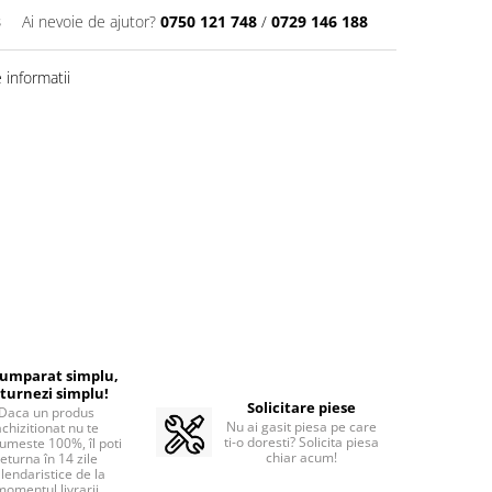
3
Ai nevoie de ajutor?
0750 121 748
/
0729 146 188
informatii
cumparat simplu,
turnezi simplu!
Solicitare piese
Daca un produs
Nu ai gasit piesa pe care
achizitionat nu te
ti-o doresti? Solicita piesa
umeste 100%, îl poti
chiar acum!
returna în 14 zile
lendaristice de la
momentul livrarii