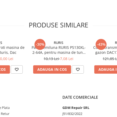
PRODUSE SIMILARE
IS
RURIS
R
-30%
-43%
roti masina de
Pana semiluna RURIS PS130XL-
Curea transm
Ruris, Dac
2-64A, pentru masina de tuns
gazon DAC1
iarba Ruris DAC 130XL
0,00 Lei
10,13 Lei
7,08 Lei
121,85 
COS
ADAUGA IN COS
ADAUGA I
DATE COMERCIALE
 Plata
GDM Repair SRL
e Retur
J51/832/2022