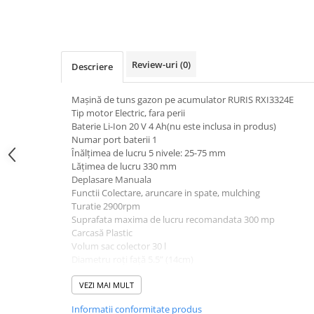
Generatoare
Masini tuns animale
Mori & Batoze
Review-uri
(0)
Descriere
Motoburghie
Maşină de tuns gazon pe acumulator RURIS RXI3324E
Motocultoare
Tip motor Electric, fara perii
Suflanta frunze
Baterie Li-Ion 20 V 4 Ah(nu este inclusa in produs)
Numar port baterii 1
Troliu
Înălţimea de lucru 5 nivele: 25-75 mm
Lăţimea de lucru 330 mm
Zdrobitori si Teascuri fructe
Deplasare Manuala
Piese de schimb
Functii Colectare, aruncare in spate, mulching
Turatie 2900rpm
Piese aparat umplut carnati
Suprafata maxima de lucru recomandata 300 mp
Piese atomizoare
Carcasă Plastic
Volum sac colector 30 l
Piese compresor
Diametru roţi faţă 5.5” (14cm)
Diametru roţi spate 6.5” (17 cm)
Piese drujbe
Putere totala Pw= 80Wh
VEZI MAI MULT
Piese generatoare
Greutate neta cu accesorii 10.6 kg
Informatii conformitate produs
Vibrații mâner L: 0,37m/s2, R:0,63 m/s2, K=1,5m/s