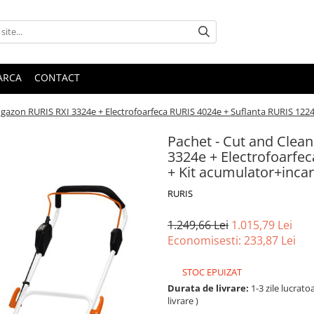
ARCA
CONTACT
 gazon RURIS RXI 3324e + Electrofoarfeca RURIS 4024e + Suflanta RURIS 1224
Pachet - Cut and Clea
3324e + Electrofoarfe
+ Kit acumulator+inca
RURIS
1.249,66 Lei
1.015,79 Lei
Economisesti:
233,87
Lei
STOC EPUIZAT
Durata de livrare:
1-3 zile lucrat
livrare )