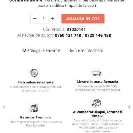
poate modifica timpul de livrare )
ADAUGA IN COS
Cod Produs:
31020141
Ai nevoie de ajutor?
0750 121 748
/
0729 146 188
Adauga la Favorite
Cere informatii
Livrare in toata Romania
Plati online securizate
Comenzile peste 1000 RON
Ai posibilitatea de a plati online cat
beneficiaza de transport gratuit
si ramburs la curier
Ai cumparat simplu, returnezi
simplu!
Garantie Premium
Daca un produs achizitionat nu te
Oferim garantie pentru 24 luni cat si
multumeste 100%, îl poti returna în
PostGarantie
14 zile calendaristice de la
momentul livrarii