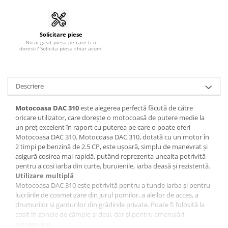
Solicitare piese
Nu ai gasit piesa pe care ti-o
doresti? Solicita piesa chiar acum!
Descriere
Motocoasa DAC 310
este alegerea perfectă făcută de către
oricare utilizator, care dorește o motocoasă de putere medie la
un preț excelent în raport cu puterea pe care o poate oferi
Motocoasa DAC 310. Motocoasa DAC 310, dotată cu un motor în
2 timpi pe benzină de 2.5 CP, este ușoară, simplu de manevrat și
asigură cosirea mai rapidă, putând reprezenta unealta potrivită
pentru a cosi iarba din curte, buruienile, iarba deasă și rezistentă.
Utilizare multiplă
Motocoasa DAC 310
este potrivită pentru a tunde iarba şi pentru
lucrările de cosmetizare din jurul pomilor, a aleilor de acces, a
drumurilor şi gardurilor din grădinile private. Poate fi folosită la
cosit în zonele de câmpie și deal, dar și pentru amenajări
peisagistice.