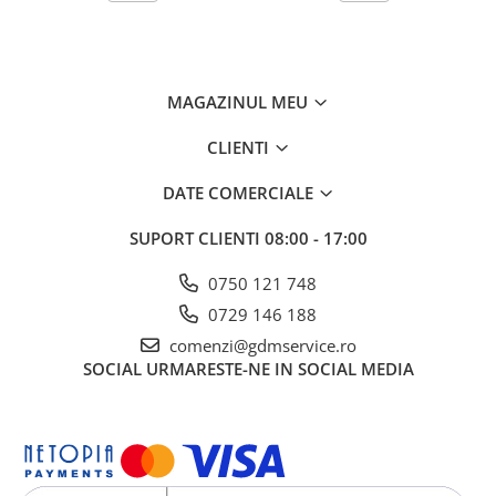
NU SE LIVREAZĂ ALIMENTATE CU ULEI ȘI COMBUSTIBIL.
Model: DAC 310
Motor: TEZ
MAGAZINUL MEU
Ciclu de funcţionare: 2 timpi
Putere motor: 2.5 CP
CLIENTI
Capacitate cilindrică: 52 cc
Sistem de aprindere: Electronic
Pornire: Manuală
DATE COMERCIALE
Combustibil: Benzină fără plumb
Consum mediu carb.: 0.25l/kWh
SUPORT CLIENTI
08:00 - 17:00
Amestec carburant: 25 ml ulei/ litru de benzină
Harnaşament: Dual balance
0750 121 748
Mânere: Ergonomice – 2 segmente
0729 146 188
Suport mânere: Fără dotare
Vibraţii mâner dreapta: 2.41 m/s²
comenzi@gdmservice.ro
Vibraţii mâner stânga: 2.42 m/s²
SOCIAL
URMARESTE-NE IN SOCIAL MEDIA
Diametru de tăiere (opţ.): 200-250 mm
Rază medie de tăiere: 2100 mm
Diametru tub tijă: 28 mm
Tip arbore: Cu caneluri
Cuţit: 3 dinţi
Accesorizare: toată gama