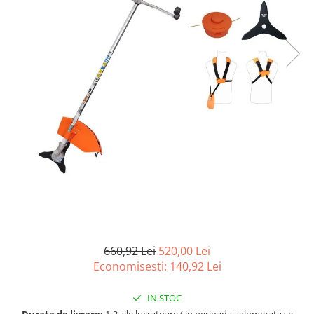
660,92 Lei
520,00 Lei
Economisesti:
140,92
Lei
IN STOC
Durata de livrare:
1-3 zile lucratoare ( in perioada aglomerata se