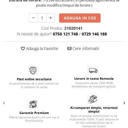
poate modifica timpul de livrare )
Generatoare
Masini tuns animale
ADAUGA IN COS
Mori & Batoze
Cod Produs:
21020141
Motoburghie
Ai nevoie de ajutor?
0750 121 748
/
0729 146 188
Motocultoare
Adauga la Favorite
Cere informatii
Suflanta frunze
Troliu
Zdrobitori si Teascuri fructe
Piese de schimb
Livrare in toata Romania
Plati online securizate
Comenzile peste 1000 RON
Ai posibilitatea de a plati online cat
Piese aparat umplut carnati
beneficiaza de transport gratuit
si ramburs la curier
Piese atomizoare
Piese compresor
Ai cumparat simplu, returnezi
Piese drujbe
simplu!
Garantie Premium
Daca un produs achizitionat nu te
Oferim garantie pentru 24 luni cat si
multumeste 100%, îl poti returna în
Piese generatoare
PostGarantie
14 zile calendaristice de la
momentul livrarii