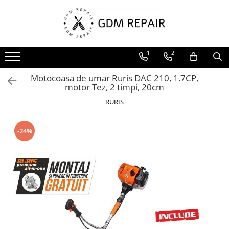
Toate Produsele
1
2
Motocoase
Accesorii masina tuns gazon
Motocoasa de umar Ruris DAC 210, 1.7CP,
Masini de tuns iarba
motor Tez, 2 timpi, 20cm
Motocoase pe benzina 2T
RURIS
Trimmere & motocoase electrice
-24%
Motofierastraie
Accesorii motoferastrau
Fierastraie electrice cu lant
Motofierastraie pe benzina
Pompe
Accesorii pompe
Aparat de spalat