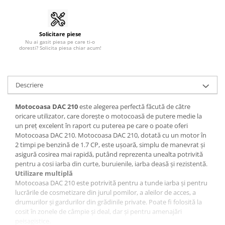
Piese masini de tuns gazon
Piese motocoase 2T
Piese motocoase 4T
Solicitare piese
Nu ai gasit piesa pe care ti-o
doresti? Solicita piesa chiar acum!
Piese motocositoare
Piese motocultoare
Piese motopompa
Descriere
Piese pompe
Motocoasa DAC 210
este alegerea perfectă făcută de către
Consumabile
oricare utilizator, care dorește o motocoasă de putere medie la
Acumulator
un preț excelent în raport cu puterea pe care o poate oferi
Motocoasa DAC 210. Motocoasa DAC 210, dotată cu un motor în
Bujii
2 timpi pe benzină de 1.7 CP, este ușoară, simplu de manevrat și
asigură cosirea mai rapidă, putând reprezenta unealta potrivită
Consumabile drujbe
pentru a cosi iarba din curte, buruienile, iarba deasă și rezistentă.
Consumabile motocoase
Utilizare multiplă
Motocoasa DAC 210 este potrivită pentru a tunde iarba şi pentru
Filtre
lucrările de cosmetizare din jurul pomilor, a aleilor de acces, a
drumurilor şi gardurilor din grădinile private. Poate fi folosită la
Rulmenti
cosit în zonele de câmpie și deal, dar și pentru amenajări
Uleiuri
peisagistice.