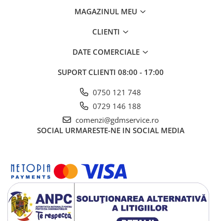
transportat.
MAGAZINUL MEU
Tip motor HONDA GCV170, 4 timpi
Putere 4.6 CP / 166 cc
CLIENTI
Înălţimea de lucru 25-75 mm
Lăţimea de lucru 510 mm
DATE COMERCIALE
Funcții Colectare, aruncare în spate, aruncare laterală, mulching,
spălare
SUPORT CLIENTI
08:00 - 17:00
Pornire Manuală
Aprindere Electronică/magnetou
0750 121 748
Deplasare Autopropulsată
Consum combustibil 0,7l/h
0729 146 188
Capacitate rezervor benzina 1l
comenzi@gdmservice.ro
Capacitate baie ulei 0,6l
SOCIAL
URMARESTE-NE IN SOCIAL MEDIA
Viteză 1
Carcasă Metal
Volum sac colector 65 l
Greutate neta cu accesorii 35 kg
Vibratii maner 3.12 m/s2 k=1.5m/s2
Garanție 24 luni
Video