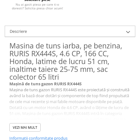
Piese masini de tuns gazon
Nu ai gasit piesa pe care ti-o
doresti? Solicita piesa chiar acum!
Piese motocoase 2T
Piese motocoase 4T
Piese motocositoare
Descriere
Piese motocultoare
Masina de tuns iarba, pe benzina,
Piese motopompa
RURIS RX444S, 4.6 CP, 166 CC,
Honda, latime de lucru 51 cm,
Piese pompe
inaltime taiere 25-75 mm, sac
Consumabile
colector 65 litri
Acumulator
Mașină de tuns gazon RURIS RX444S
Bujii
Mașina de tuns gazon RURIS RX444S este proiectată și construită
având la bază doar dotări și componente de top fiind propulsată
Consumabile drujbe
de cele mai recente și mai fabile motoare disponibile pe piață.
Consumabile motocoase
Dotată cu un motor Honda de 4.6 CP, având o lățime de lucru de
51 cm, Mașina de tuns gazon RURIS RX444S intră în categoria
Filtre
produselor profesionale, destinate nu numai grădinilor, dar și a
spațiilor verzi din zone industriale sau parcuri.
Rulmenti
VEZI MAI MULT
Funcții multiple
Uleiuri
La Mașina de tuns gazon RURIS RX444S beneficiați de 5 funcții
Informatii conformitate produs