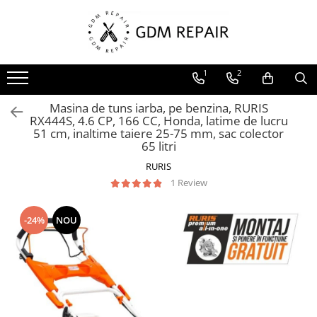
Toate Produsele
1
2
Motocoase
Accesorii masina tuns gazon
Masina de tuns iarba, pe benzina, RURIS
Masini de tuns iarba
RX444S, 4.6 CP, 166 CC, Honda, latime de lucru
51 cm, inaltime taiere 25-75 mm, sac colector
Motocoase pe benzina 2T
65 litri
Trimmere & motocoase electrice
RURIS
Motofierastraie
1 Review
Accesorii motoferastrau
-24%
NOU
Fierastraie electrice cu lant
Motofierastraie pe benzina
Pompe
Accesorii pompe
Aparat de spalat