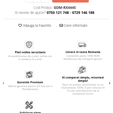
Generatoare
Cod Produs:
GDM-RX444S
Ai nevoie de ajutor?
0750 121 748
/
0729 146 188
Masini tuns animale
Mori & Batoze
Adauga la Favorite
Cere informatii
Motoburghie
Motocultoare
Suflanta frunze
Livrare in toata Romania
Plati online securizate
Troliu
Comenzile peste 1000 RON
Ai posibilitatea de a plati online cat
beneficiaza de transport gratuit
si ramburs la curier
Zdrobitori si Teascuri fructe
Piese de schimb
Piese aparat umplut carnati
Ai cumparat simplu, returnezi
simplu!
Garantie Premium
Piese atomizoare
Daca un produs achizitionat nu te
Oferim garantie pentru 24 luni cat si
multumeste 100%, îl poti returna în
PostGarantie
Piese compresor
14 zile calendaristice de la
momentul livrarii
Piese drujbe
Piese generatoare
Solicitare piese