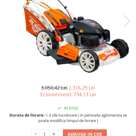
Atomizoare
Hidrofoare
Motopompe
Pompe apa menajera
Pompe de stropit
Pompe de suprafata
Pompe submersibile
Sudura
Accesorii pentru sudura
3.050,42 Lei
2.316,29 Lei
Aparat de sudura
Economisesti:
734,13
Lei
Agro & Zootehnie
Aeroterme
IN STOC
Compresoare
Durata de livrare:
1-3 zile lucratoare ( in perioada aglomerata se
poate modifica timpul de livrare )
Despicatoare lemne
Foarfeci electrice & manuale
ADAUGA IN COS