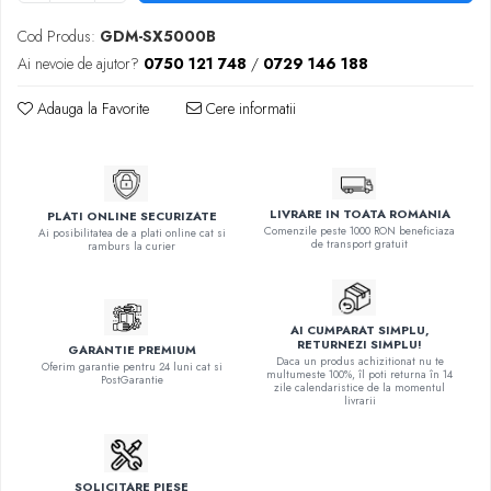
Cod Produs:
GDM-SX5000B
Ai nevoie de ajutor?
0750 121 748
/
0729 146 188
Adauga la Favorite
Cere informatii
LIVRARE IN TOATA ROMANIA
PLATI ONLINE SECURIZATE
Comenzile peste 1000 RON beneficiaza
Ai posibilitatea de a plati online cat si
de transport gratuit
ramburs la curier
AI CUMPARAT SIMPLU,
RETURNEZI SIMPLU!
GARANTIE PREMIUM
Daca un produs achizitionat nu te
Oferim garantie pentru 24 luni cat si
multumeste 100%, îl poti returna în 14
PostGarantie
zile calendaristice de la momentul
livrarii
SOLICITARE PIESE