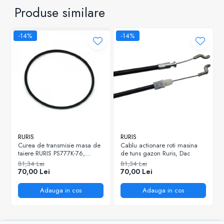
Produse similare
-14%
-14%
RURIS
RURIS
Curea de transmisie masa de
Cablu actionare roti masina
taiere RURIS PS777K-76,
de tuns gazon Ruris, Dac
pentru motocositori Ruris DAC
81,34 Lei
81,34 Lei
777K
70,00 Lei
70,00 Lei
Adauga in cos
Adauga in cos