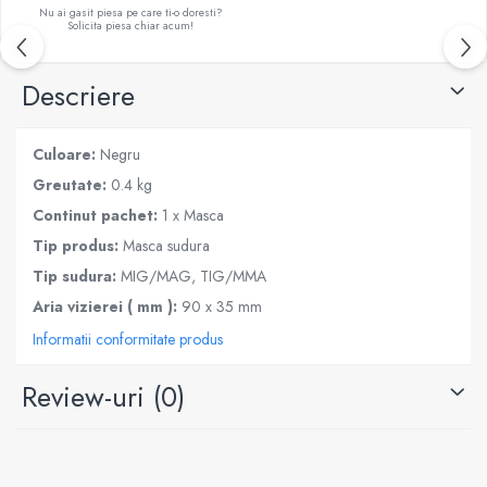
Nu ai gasit piesa pe care ti-o doresti?
Solicita piesa chiar acum!
Descriere
Culoare:
Negru
Greutate:
0.4 kg
Continut pachet:
1 x Masca
Tip produs:
Masca sudura
Tip sudura:
MIG/MAG, TIG/MMA
Aria vizierei ( mm ):
90 x 35 mm
Informatii conformitate produs
Review-uri
(0)