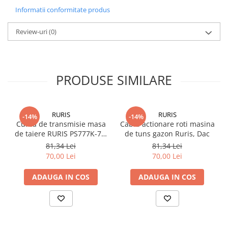
Informatii conformitate produs
Review-uri
(0)
PRODUSE SIMILARE
RURIS
RURIS
-14%
-14%
Curea de transmisie masa
Cablu actionare roti masina
de taiere RURIS PS777K-76,
de tuns gazon Ruris, Dac
pentru motocositori Ruris
81,34 Lei
81,34 Lei
DAC 777K
70,00 Lei
70,00 Lei
ADAUGA IN COS
ADAUGA IN COS