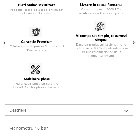
Livrare in toata Romania
Plati online securizate
Comenzile peste 1000 RON
Ai posibilitatea de a plati online cat
beneficiaza de transport gratuit
si ramburs la curier
Ai cumparat simplu, returnezi
simplu!
Garantie Premium
Daca un produs achizitionat nu te
Oferim garantie pentru 24 luni cat si
multumeste 100%, îl poti returna în
PostGarantie
14 zile calendaristice de la
momentul livrarii
Solicitare piese
Nu ai gasit piesa pe care ti-o
doresti? Solicita piesa chiar acum!
Descriere
Manometru 10 bar