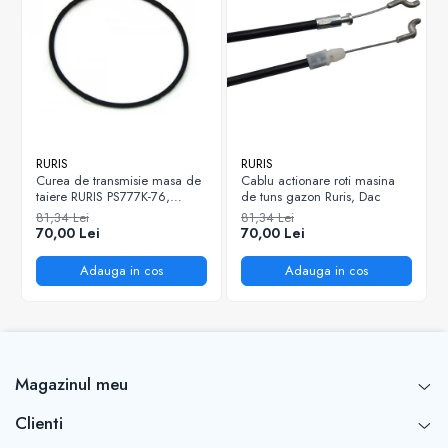
RURIS
RURIS
Curea de transmisie masa de
Cablu actionare roti masina
taiere RURIS PS777K-76,
de tuns gazon Ruris, Dac
pentru motocositori Ruris DAC
81,34 Lei
81,34 Lei
777K
70,00 Lei
70,00 Lei
Adauga in cos
Adauga in cos
Magazinul meu
Clienti