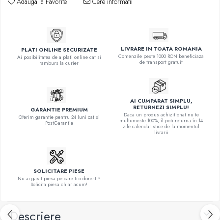
Adauga la Favorite
Cere informatii
LIVRARE IN TOATA ROMANIA
PLATI ONLINE SECURIZATE
Comenzile peste 1000 RON beneficiaza
Ai posibilitatea de a plati online cat si
de transport gratuit
ramburs la curier
AI CUMPARAT SIMPLU,
RETURNEZI SIMPLU!
GARANTIE PREMIUM
Daca un produs achizitionat nu te
Oferim garantie pentru 24 luni cat si
multumeste 100%, îl poti returna în 14
PostGarantie
zile calendaristice de la momentul
livrarii
SOLICITARE PIESE
Nu ai gasit piesa pe care ti-o doresti?
Solicita piesa chiar acum!
Descriere