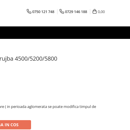
0750 121 748
0729 146 188
0,00
drujba 4500/5200/5800
oare ( in perioada aglomerata se poate modifica timpul de
A IN COS