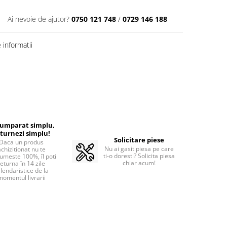
Ai nevoie de ajutor?
0750 121 748
/
0729 146 188
informatii
cumparat simplu,
turnezi simplu!
Solicitare piese
Daca un produs
Nu ai gasit piesa pe care
achizitionat nu te
ti-o doresti? Solicita piesa
umeste 100%, îl poti
chiar acum!
returna în 14 zile
lendaristice de la
momentul livrarii