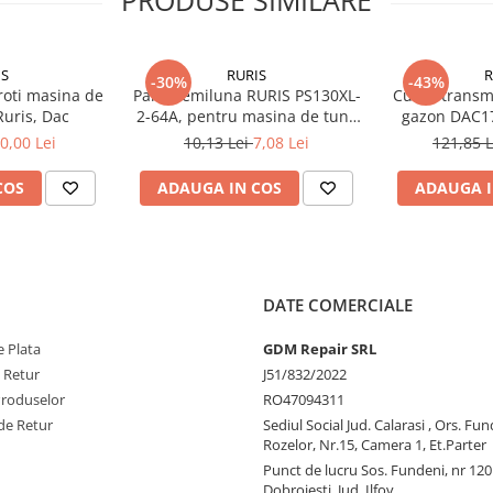
vă asigură că drujba dvs. rămâne
proiectele cu succes și fără
IS
RURIS
R
re fiabilă și eficientă a drujbei
-30%
-43%
roti masina de
Pana semiluna RURIS PS130XL-
Curea transm
Ruris, Dac
2-64A, pentru masina de tuns
gazon DAC1
iarba Ruris DAC 130XL
0,00 Lei
10,13 Lei
7,08 Lei
121,85 
COS
ADAUGA IN COS
ADAUGA I
DATE COMERCIALE
 Plata
GDM Repair SRL
e Retur
J51/832/2022
Produselor
RO47094311
de Retur
Sediul Social Jud. Calarasi , Ors. Fun
Rozelor, Nr.15, Camera 1, Et.Parter
Punct de lucru Sos. Fundeni, nr 120
Dobroiesti, Jud. Ilfov