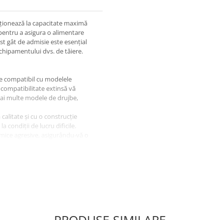
cționează la capacitate maximă
pentru a asigura o alimentare
st gât de admisie este esențial
chipamentului dvs. de tăiere.
e compatibil cu modelele
 compatibilitate extinsă vă
 mai multe modele de drujbe,
 calitate și cu o construcție
a condiții de lucru dificile.
himice agresive, asigurându-vă o
iuni precise, gâtul nostru de
estecului de aer și combustibil
erformanță optimă a drujbei dvs.
ndard, instalarea acestui gât de
 întreținerea și reparațiile
 avansată.
PRODUSE SIMILARE
 lemnului sau utilizator casnic