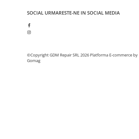
Mobilitate
SOCIAL
URMARESTE-NE IN SOCIAL MEDIA
Uz Casnic
Aparat umplut carnati
Arzatoare
Masini de tocat carne
©Copyright GDM Repair SRL 2026
Platforma E-commerce by
Gomag