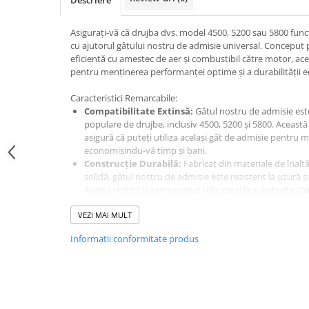
Generatoare
Asigurați-vă că drujba dvs. model 4500, 5200 sau 5800 fun
Masini tuns animale
cu ajutorul gâtului nostru de admisie universal. Conceput 
eficientă cu amestec de aer și combustibil către motor, ace
Mori & Batoze
pentru menținerea performanței optime și a durabilității e
Motoburghie
Caracteristici Remarcabile:
Motocultoare
Compatibilitate Extinsă:
Gâtul nostru de admisie est
Suflanta frunze
populare de drujbe, inclusiv 4500, 5200 și 5800. Această
asigură că puteți utiliza același gât de admisie pentru
Troliu
economisindu-vă timp și bani.
Construcție Durabilă:
Fabricat din materiale de înaltă
Zdrobitori si Teascuri fructe
solidă, gâtul nostru de admisie este rezistent la uzură și l
Piese de schimb
Acesta rezistă la temperaturi ridicate și la substanțe c
funcționare fiabilă și de lungă durată.
Piese aparat umplut carnati
VEZI MAI MULT
Performanță Optimă:
Cu un design optimizat și conex
Piese atomizoare
admisie asigură o distribuție uniformă și eficientă a am
Informatii conformitate produs
către motor, contribuind la o ardere completă și la o p
Piese compresor
Instalare Ușoară:
Cu un design simplu și conexiuni sta
admisie este rapidă și ușoară, permițându-vă să efectuați
Piese drujbe
necesare fără efort suplimentar sau experiență tehnică
Piese generatoare
Indiferent dacă sunteți profesionist în domeniul prelucrării