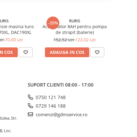
URIS
RURIS
-20%
-37%
isie masina tuns
Acumulator 8AH pentru pompa
Surub spec
70XL, DAC190XL
de stropit (baterie)
pentru m
Lei
70,00 Lei
152,52 Lei
122,02 Lei
81,3
N COS
ADAUGA IN COS
ADAUG
SUPORT CLIENTI
08:00 - 17:00
0750 121 748
0729 146 188
comenzi@gdmservice.ro
dulea, Str.
B, Loc.