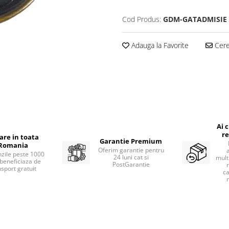
Cod Produs:
GDM-GATADMISIE
Adauga la Favorite
Cere 
Ai 
re
rare in toata
Garantie Premium
Romania
Oferim garantie pentru
zile peste 1000
24 luni cat si
mult
beneficiaza de
PostGarantie
nsport gratuit
ca