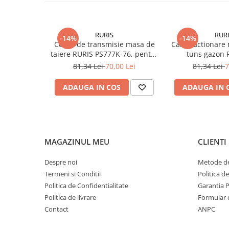
Piese masini de tuns gazon
pasionat de grădinărit, gâtul nostru de admisie universal 
Piese motocoase 2T
în stare optimă de funcționare, permițându-vă să finalizați 
probleme.
Piese motocoase 4T
RURIS
RUR
Alegeți gâtul nostru de admisie și bucurați-vă de o funcționa
-14%
-14%
Curea de transmisie masa de
Cablu actionare 
dvs. model 4500, 5200 sau 5800!
Piese motocositoare
taiere RURIS PS777K-76, pentru
tuns gazon 
motocositori Ruris DAC 777K
Piese motocultoare
81,34 Lei
70,00 Lei
81,34 Lei
7
Piese motopompa
ADAUGA IN COS
ADAUGA IN 
Piese pompe
Consumabile
Acumulator
MAGAZINUL MEU
CLIENTI
Bujii
Consumabile drujbe
Despre noi
Metode de
Termeni si Conditii
Politica d
Consumabile motocoase
Politica de Confidentialitate
Garantia 
Filtre
Politica de livrare
Formular 
Rulmenti
Contact
ANPC
Uleiuri