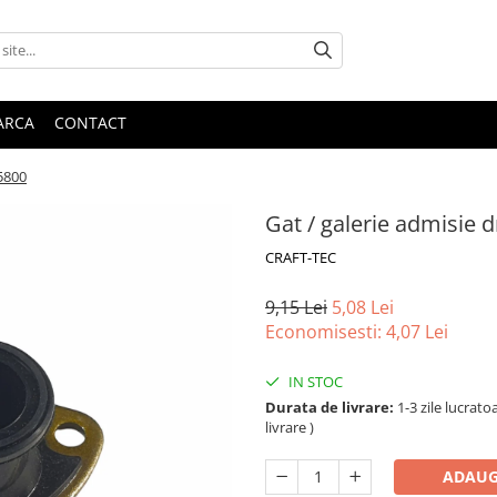
ARCA
CONTACT
5800
Gat / galerie admisie 
CRAFT-TEC
9,15 Lei
5,08 Lei
Economisesti:
4,07
Lei
IN STOC
Durata de livrare:
1-3 zile lucrat
livrare )
ADAUG