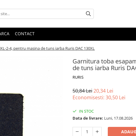
ARCA
CONTACT
L-2-4, pentru masina de tuns iarba Ruris DAC 130XL
Garnitura toba esapa
de tuns iarba Ruris D
RURIS
50,84 Lei
20,34 Lei
Economisesti:
30,50
Lei
IN STOC
Data de livrare:
Luni, 17.08.2026
ADAUG