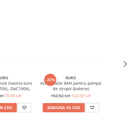
URIS
RURIS
-20%
-37%
isie masina tuns
Acumulator 8AH pentru pompa
Surub spec
70XL, DAC190XL
de stropit (baterie)
pentru m
Lei
70,00 Lei
152,52 Lei
122,02 Lei
81,3
N COS
ADAUGA IN COS
ADAUG