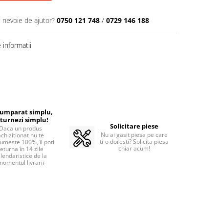
i nevoie de ajutor?
0750 121 748
/
0729 146 188
informatii
cumparat simplu,
turnezi simplu!
Solicitare piese
Daca un produs
Nu ai gasit piesa pe care
achizitionat nu te
ti-o doresti? Solicita piesa
umeste 100%, îl poti
chiar acum!
returna în 14 zile
lendaristice de la
momentul livrarii