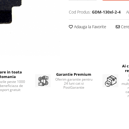
Cod Produs:
GDM-130xl-2-4
A
Adauga la Favorite
Cere 
Ai 
re
rare in toata
Garantie Premium
Romania
Oferim garantie pentru
zile peste 1000
24 luni cat si
mult
beneficiaza de
PostGarantie
nsport gratuit
ca