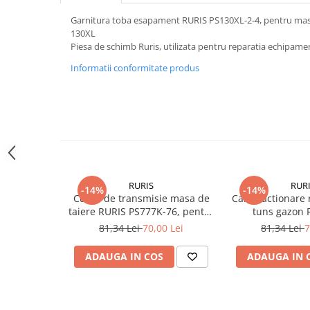
Generatoare
Garnitura toba esapament RURIS PS130XL-2-4, pentru masi
130XL
Masini tuns animale
Piesa de schimb Ruris, utilizata pentru reparatia echipame
Mori & Batoze
Informatii conformitate produs
Motoburghie
Motocultoare
Suflanta frunze
Troliu
Zdrobitori si Teascuri fructe
RURIS
RUR
Piese de schimb
-14%
-14%
Curea de transmisie masa de
Cablu actionare 
Piese aparat umplut carnati
taiere RURIS PS777K-76, pentru
tuns gazon 
motocositori Ruris DAC 777K
Piese atomizoare
81,34 Lei
70,00 Lei
81,34 Lei
7
Piese compresor
ADAUGA IN COS
ADAUGA IN 
Piese drujbe
Piese generatoare