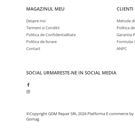
Piese masini de tuns gazon
MAGAZINUL MEU
CLIENTI
Piese motocoase 2T
Piese motocoase 4T
Despre noi
Metode de
Termeni si Conditii
Politica d
Piese motocositoare
Politica de Confidentialitate
Garantia 
Piese motocultoare
Politica de livrare
Formular 
Piese motopompa
Contact
ANPC
Piese pompe
Consumabile
SOCIAL
URMARESTE-NE IN SOCIAL MEDIA
Acumulator
Bujii
Consumabile drujbe
Consumabile motocoase
Filtre
©Copyright GDM Repair SRL 2026
Platforma E-commerce by
Gomag
Rulmenti
Uleiuri