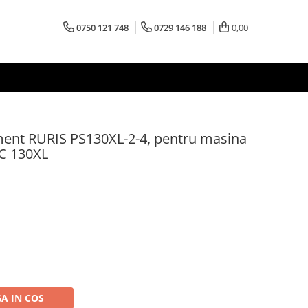
0750 121 748
0729 146 188
0,00
ment RURIS PS130XL-2-4, pentru masina
AC 130XL
A IN COS