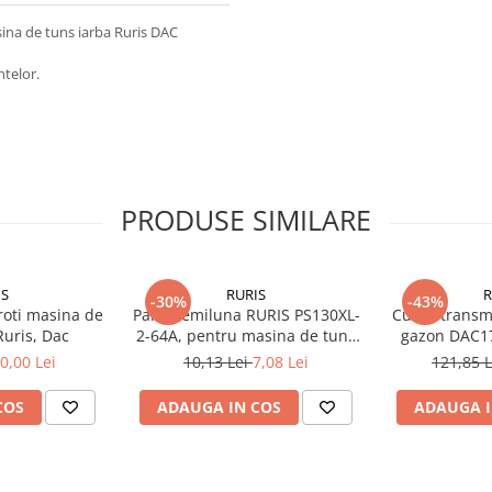
na de tuns iarba Ruris DAC
ntelor.
PRODUSE SIMILARE
IS
RURIS
R
-30%
-43%
roti masina de
Pana semiluna RURIS PS130XL-
Curea transm
Ruris, Dac
2-64A, pentru masina de tuns
gazon DAC1
iarba Ruris DAC 130XL
0,00 Lei
10,13 Lei
7,08 Lei
121,85 
COS
ADAUGA IN COS
ADAUGA I