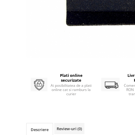
Atomizoare
Hidrofoare
Motopompe
Pompe apa menajera
Pompe de stropit
Pompe de suprafata
Pompe submersibile
Sudura
Plati online
Liv
Accesorii pentru sudura
securizate
Ai posibilitatea de a plati
Comen
Aparat de sudura
online cat si ramburs la
RON 
curier
tra
Agro & Zootehnie
Aeroterme
Compresoare
Despicatoare lemne
Review-uri
(0)
Descriere
Foarfeci electrice & manuale