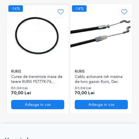
-14%
-14%
RURIS
RURIS
Curea de transmisie masa de
Cablu actionare roti masina
taiere RURIS PS777K-76,
de tuns gazon Ruris, Dac
pentru motocositori Ruris DAC
81,34 Lei
81,34 Lei
777K
70,00 Lei
70,00 Lei
Adauga in cos
Adauga in cos