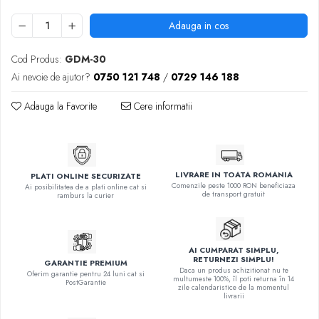
Adauga in cos
Cod Produs:
GDM-30
Ai nevoie de ajutor?
0750 121 748
/
0729 146 188
Adauga la Favorite
Cere informatii
LIVRARE IN TOATA ROMANIA
PLATI ONLINE SECURIZATE
Comenzile peste 1000 RON beneficiaza
Ai posibilitatea de a plati online cat si
de transport gratuit
ramburs la curier
AI CUMPARAT SIMPLU,
RETURNEZI SIMPLU!
GARANTIE PREMIUM
Daca un produs achizitionat nu te
Oferim garantie pentru 24 luni cat si
multumeste 100%, îl poti returna în 14
PostGarantie
zile calendaristice de la momentul
livrarii