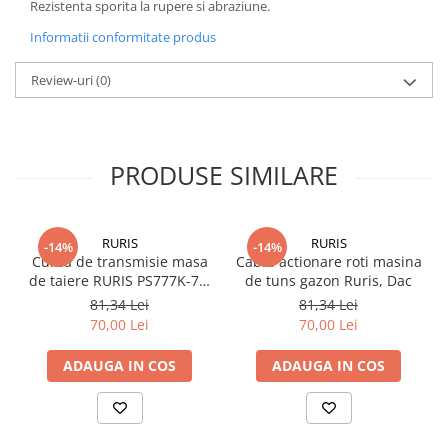
Rezistenta sporita la rupere si abraziune.
Informatii conformitate produs
Review-uri
(0)
PRODUSE SIMILARE
RURIS
RURIS
-14%
-14%
Curea de transmisie masa
Cablu actionare roti masina
de taiere RURIS PS777K-76,
de tuns gazon Ruris, Dac
pentru motocositori Ruris
81,34 Lei
81,34 Lei
DAC 777K
70,00 Lei
70,00 Lei
ADAUGA IN COS
ADAUGA IN COS