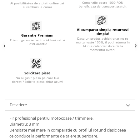
Comenzile peste 1000 RON
Ai posibilitatea de a plati online cat
beneficiaza de transport gratuit
si ramburs la curier
Ai cumparat simplu, returnezi
simplu!
Garantie Premium
Daca un produs achizitionat nu te
Oferim garantie pentru 24 luni cat si
multumeste 100%, îl poti returna în
PostGarantie
14 zile calendaristice de la
momentul livrarii
Solicitare piese
Nu ai gasit piesa pe care ti-o
doresti? Solicita piesa chiar acum!
Descriere
Fir profesional pentru motocoase / trimmere.
Diametru: 3 mm
Densitate mai mare in comparatie cu profilul rotund clasic ceea
ce conduce la performante de taiere superioare.