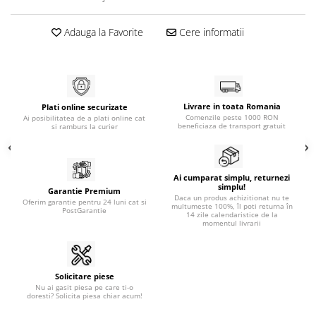
Adauga la Favorite
Cere informatii
Livrare in toata Romania
Plati online securizate
Comenzile peste 1000 RON
Ai posibilitatea de a plati online cat
beneficiaza de transport gratuit
si ramburs la curier
Ai cumparat simplu, returnezi
simplu!
Garantie Premium
Daca un produs achizitionat nu te
Oferim garantie pentru 24 luni cat si
multumeste 100%, îl poti returna în
PostGarantie
14 zile calendaristice de la
momentul livrarii
Solicitare piese
Nu ai gasit piesa pe care ti-o
doresti? Solicita piesa chiar acum!