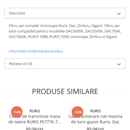
Descriere
Filtru aer complet motosapa Ruris, Dac, Zimbru, Gigant. Filtru aer
este compatibil pentru modelele DAC6000K, DAC6500K, DAC700K,
DAC7600K, RURIS 7088, RURIS 7099, motosape Zimbru si Gigant.
Informatii conformitate produs
Review-uri
(0)
PRODUSE SIMILARE
RURIS
RURIS
-14%
-14%
Curea de transmisie masa
Cablu actionare roti masina
de taiere RURIS PS777K-76,
de tuns gazon Ruris, Dac
pentru motocositori Ruris
81,34 Lei
81,34 Lei