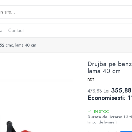
ca
Contact
, 52 cmc, lama 40 cm
Drujba pe benz
lama 40 cm
DDT
355,88
473,83 Lei
Economisesti:
1
IN STOC
Durata de livrare:
1-3 z
timpul de livrare )