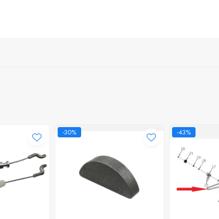
-30%
-43%