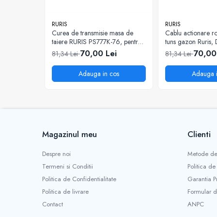
Tip Alimentare:
Benzina
Mobilitate
Culoare:
Rosu/Negru
Uz Casnic
RURIS
RURIS
Greutate:
5 kg
Curea de transmisie masa de
Cablu actionare ro
Aparat umplut carnati
taiere RURIS PS777K-76, pentru
tuns gazon Ruris,
Tip pornire:
Manuala
Arzatoare
motocositori Ruris DAC 777K
70,00 Lei
70,00
81,34 Lei
81,34 Lei
Tip motor:
Termic
Masini de tocat carne
Tip lucrare:
Semiprofesional, Profesional
Adauga in cos
Adauga i
Putere:
5 cp
Viteza maxima(rpm):
8500 rpm
Magazinul meu
Clienti
Despre noi
Metode de
Termeni si Conditii
Politica de
Politica de Confidentialitate
Garantia P
Politica de livrare
Formular d
Contact
ANPC