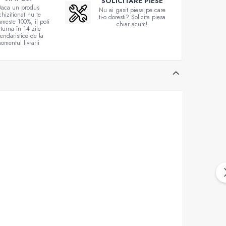
SOLICITARE PIESE
aca un produs
Nu ai gasit piesa pe care
chizitionat nu te
ti-o doresti? Solicita piesa
meste 100%, îl poti
chiar acum!
eturna în 14 zile
lendaristice de la
omentul livrarii