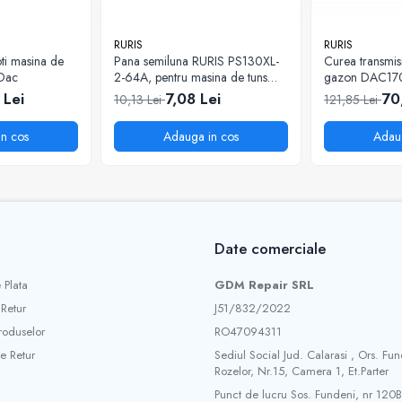
RURIS
RURIS
ti masina de
Pana semiluna RURIS PS130XL-
Curea transmis
 Dac
2-64A, pentru masina de tuns
gazon DAC17
iarba Ruris DAC 130XL
 Lei
7,08 Lei
70
10,13 Lei
121,85 Lei
n cos
Adauga in cos
Adau
Date comerciale
 Plata
GDM Repair SRL
 Retur
J51/832/2022
roduselor
RO47094311
e Retur
Sediul Social Jud. Calarasi , Ors. Fun
Rozelor, Nr.15, Camera 1, Et.Parter
Punct de lucru Sos. Fundeni, nr 120B