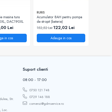
RURIS
RURIS
ie masina tuns
Acumulator 8AH pentru pompa
Surub spec
0XL, DAC190XL
de stropit (baterie)
pentru mot
777K
,00 Lei
122,02 Lei
5
152,52 Lei
81,34 Lei
ga in cos
Adauga in cos
A
Suport clienti
08:00 - 17:00
0750 121 748
0729 146 188
dulea, Str.
comenzi@gdmservice.ro
, Loc.