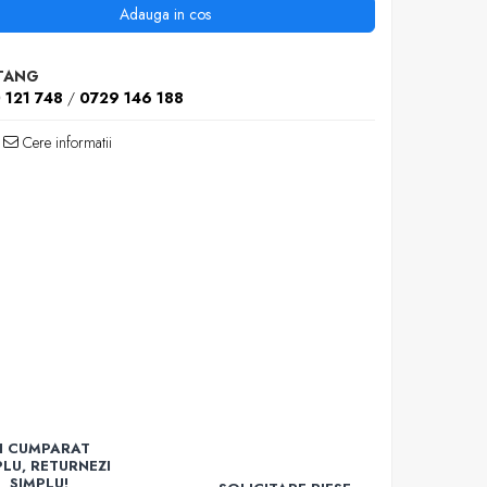
Adauga in cos
TANG
 121 748
/
0729 146 188
Cere informatii
I CUMPARAT
PLU, RETURNEZI
SIMPLU!