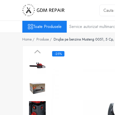
Toate Produsele
Toate Produsele
Service autorizat multimar
Motocoase
Accesorii masina tuns gazon
Home /
Produse /
Drujba pe benzina Mustang 0051, 5 Cp
Masini de tuns iarba
Motocoase pe benzina 2T
-25%
Trimmere & motocoase electrice
Motofierastraie
Accesorii motoferastrau
Fierastraie electrice cu lant
Motofierastraie pe benzina
Pompe
Accesorii pompe
Aparat de spalat