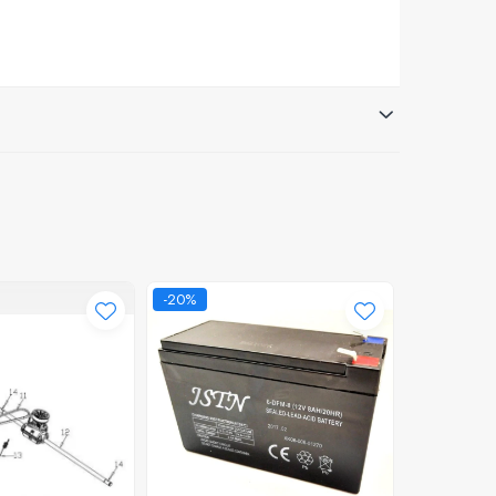
-20%
-37%