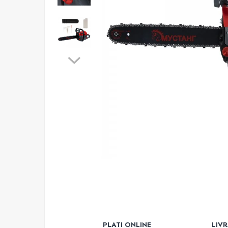
Atomizoare
Hidrofoare
Motopompe
Pompe apa menajera
Pompe de stropit
Pompe de suprafata
Pompe submersibile
Sudura
Accesorii pentru sudura
Aparat de sudura
Agro & Zootehnie
Aeroterme
Compresoare
Despicatoare lemne
Foarfeci electrice & manuale
PLATI ONLINE
LIV