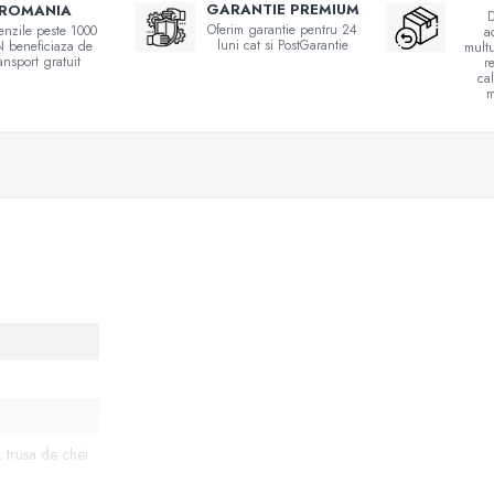
GARANTIE PREMIUM
ROMANIA
D
Oferim garantie pentru 24
nzile peste 1000
a
luni cat si PostGarantie
 beneficiaza de
multu
ransport gratuit
r
ca
m
, trusa de chei