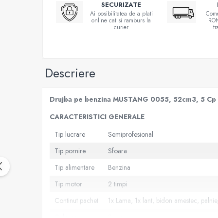
SECURIZATE
Generatoare
Ai posibilitatea de a plati
Come
online cat si ramburs la
RON
Masini tuns animale
curier
t
Mori & Batoze
Motoburghie
Descriere
Motocultoare
Suflanta frunze
Drujba pe benzina MUSTANG 0055, 52cm3, 5 Cp
Troliu
CARACTERISTICI GENERALE
Zdrobitori si Teascuri fructe
Piese de schimb
Tip lucrare
Semiprofesional
Piese aparat umplut carnati
Tip pornire
Sfoara
Piese atomizoare
Tip alimentare
Benzina
Piese compresor
Tip motor
2 timpi
Piese drujbe
Continut pachet
1x Lama, 1x lant, bidon amestec, palnie
Piese generatoare
Culoare
Rosie