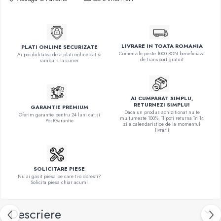
LIVRARE IN TOATA ROMANIA
PLATI ONLINE SECURIZATE
Comenzile peste 1000 RON beneficiaza
Ai posibilitatea de a plati online cat si
de transport gratuit
ramburs la curier
AI CUMPARAT SIMPLU,
RETURNEZI SIMPLU!
GARANTIE PREMIUM
Daca un produs achizitionat nu te
Oferim garantie pentru 24 luni cat si
multumeste 100%, îl poti returna în 14
PostGarantie
zile calendaristice de la momentul
livrarii
SOLICITARE PIESE
Nu ai gasit piesa pe care ti-o doresti?
Solicita piesa chiar acum!
Descriere