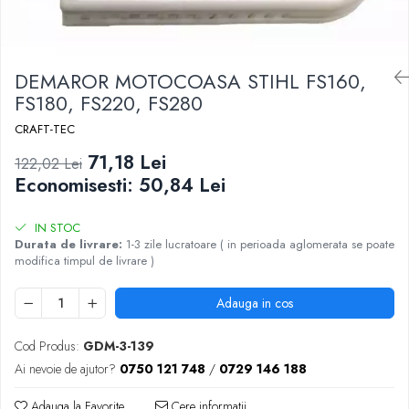
DEMAROR MOTOCOASA STIHL FS160,
FS180, FS220, FS280
CRAFT-TEC
71,18 Lei
122,02 Lei
Economisesti:
50,84
Lei
IN STOC
Durata de livrare:
1-3 zile lucratoare ( in perioada aglomerata se poate
modifica timpul de livrare )
Adauga in cos
Cod Produs:
GDM-3-139
Ai nevoie de ajutor?
0750 121 748
/
0729 146 188
Adauga la Favorite
Cere informatii