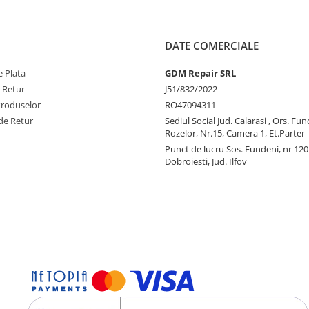
DATE COMERCIALE
 Plata
GDM Repair SRL
e Retur
J51/832/2022
Produselor
RO47094311
de Retur
Sediul Social Jud. Calarasi , Ors. Fun
Rozelor, Nr.15, Camera 1, Et.Parter
Punct de lucru Sos. Fundeni, nr 120
Dobroiesti, Jud. Ilfov