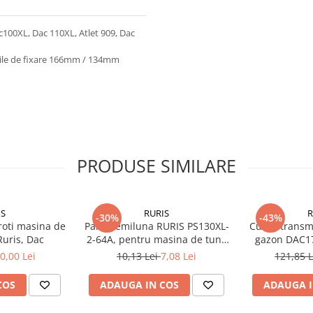
100XL, Dac 110XL, Atlet 909, Dac
rile de fixare 166mm / 134mm
PRODUSE SIMILARE
IS
RURIS
R
-30%
-43%
roti masina de
Pana semiluna RURIS PS130XL-
Curea transm
Ruris, Dac
2-64A, pentru masina de tuns
gazon DAC1
iarba Ruris DAC 130XL
0,00 Lei
10,13 Lei
7,08 Lei
121,85 
COS
ADAUGA IN COS
ADAUGA I