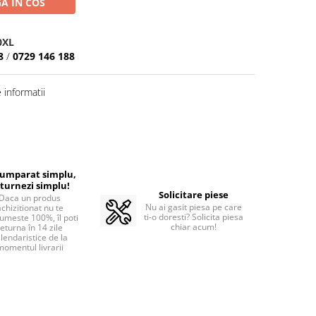
A IN COS
0XL
8
/
0729 146 188
informatii
cumparat simplu,
turnezi simplu!
Solicitare piese
Daca un produs
Nu ai gasit piesa pe care
achizitionat nu te
ti-o doresti? Solicita piesa
umeste 100%, îl poti
chiar acum!
returna în 14 zile
lendaristice de la
momentul livrarii