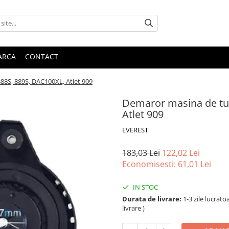
ARCA
CONTACT
88S, 889S, DAC100XL, Atlet 909
Demaror masina de tu
Atlet 909
EVEREST
183,03 Lei
122,02 Lei
Economisesti:
61,01
Lei
IN STOC
Durata de livrare:
1-3 zile lucrat
livrare )