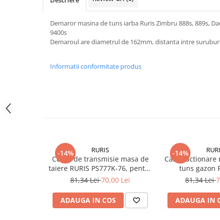
Generatoare
Demaror masina de tuns iarba Ruris Zimbru 888s, 889s, Dac
Masini tuns animale
9400s
Demaroul are diametrul de 162mm, distanta intre surubu
Mori & Batoze
Motoburghie
Informatii conformitate produs
Motocultoare
Suflanta frunze
Troliu
Zdrobitori si Teascuri fructe
Piese de schimb
Piese aparat umplut carnati
RURIS
RUR
-14%
-14%
Curea de transmisie masa de
Cablu actionare 
Piese atomizoare
taiere RURIS PS777K-76, pentru
tuns gazon 
Piese compresor
motocositori Ruris DAC 777K
81,34 Lei
70,00 Lei
81,34 Lei
7
Piese drujbe
ADAUGA IN COS
ADAUGA IN 
Piese generatoare