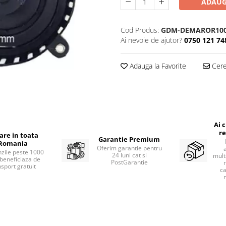
ADAUG
Cod Produs:
GDM-DEMAROR10
Ai nevoie de ajutor?
0750 121 74
Adauga la Favorite
Cere 
Ai 
re
rare in toata
Garantie Premium
Romania
Oferim garantie pentru
zile peste 1000
24 luni cat si
mult
beneficiaza de
PostGarantie
nsport gratuit
ca