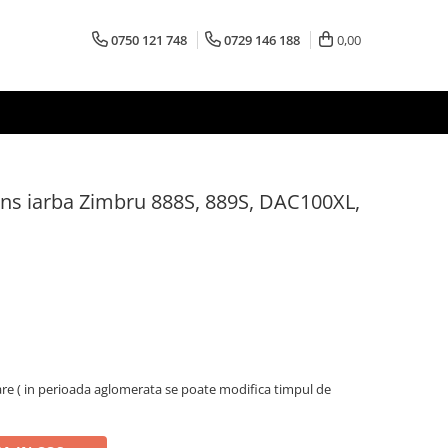
0750 121 748
0729 146 188
0,00
ns iarba Zimbru 888S, 889S, DAC100XL,
oare ( in perioada aglomerata se poate modifica timpul de