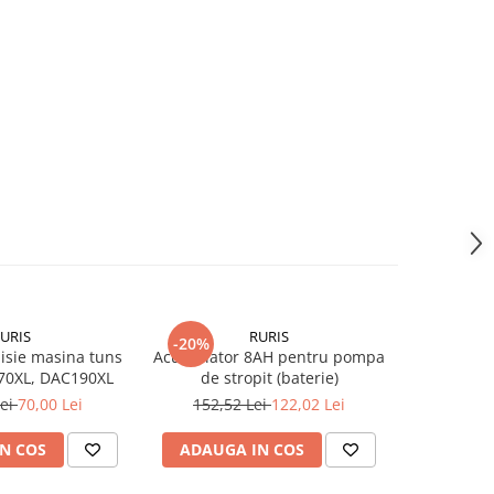
URIS
RURIS
-20%
-37%
isie masina tuns
Acumulator 8AH pentru pompa
Surub spec
70XL, DAC190XL
de stropit (baterie)
pentru m
Lei
70,00 Lei
152,52 Lei
122,02 Lei
81,3
N COS
ADAUGA IN COS
ADAUG