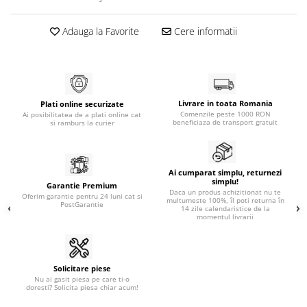
Adauga la Favorite
Cere informatii
Livrare in toata Romania
Plati online securizate
Comenzile peste 1000 RON
Ai posibilitatea de a plati online cat
beneficiaza de transport gratuit
si ramburs la curier
Ai cumparat simplu, returnezi
simplu!
Garantie Premium
Daca un produs achizitionat nu te
Oferim garantie pentru 24 luni cat si
multumeste 100%, îl poti returna în
PostGarantie
14 zile calendaristice de la
momentul livrarii
Solicitare piese
Nu ai gasit piesa pe care ti-o
doresti? Solicita piesa chiar acum!