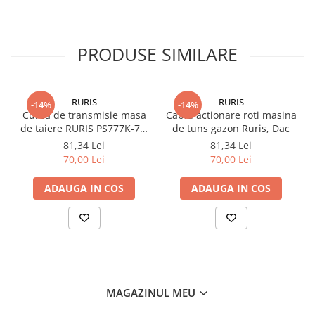
viitoare.
Detalii tehnice:
PRODUSE SIMILARE
Compatibil cu: Universal
RURIS
RURIS
-14%
-14%
Continut pachet:
Curea de transmisie masa
Cablu actionare roti masina
1 x Set filtru aer atomizor
de taiere RURIS PS777K-76,
de tuns gazon Ruris, Dac
pentru motocositori Ruris
81,34 Lei
81,34 Lei
DAC 777K
70,00 Lei
70,00 Lei
ADAUGA IN COS
ADAUGA IN COS
MAGAZINUL MEU