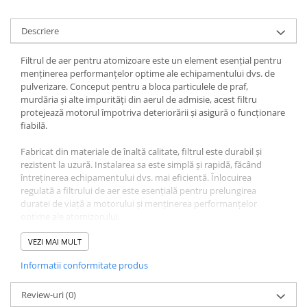
Descriere
Filtrul de aer pentru atomizoare este un element esențial pentru
menținerea performanțelor optime ale echipamentului dvs. de
pulverizare. Conceput pentru a bloca particulele de praf,
murdăria și alte impurități din aerul de admisie, acest filtru
protejează motorul împotriva deteriorării și asigură o funcționare
fiabilă.
Fabricat din materiale de înaltă calitate, filtrul este durabil și
rezistent la uzură. Instalarea sa este simplă și rapidă, făcând
întreținerea echipamentului dvs. mai eficientă. Înlocuirea
regulată a filtrului de aer este esențială pentru prelungirea
duratei de viață a motorului și menținerea performanțelor
optime ale atomizorului.
Asigurați-vă că atomizorul dvs. beneficiază de o alimentare curată
VEZI MAI MULT
cu aer pentru o pulverizare eficientă și uniformă cu acest filtru de
Informatii conformitate produs
aer de înaltă calitate. Fiind o parte esențială a întreținerii
preventive, acest filtru vă va ajuta să vă mențineți echipamentul
în stare optimă de funcționare pentru sarcinile de pulverizare
Review-uri
(0)