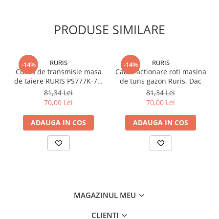
PRODUSE SIMILARE
RURIS
RURIS
-14%
-14%
Curea de transmisie masa
Cablu actionare roti masina
de taiere RURIS PS777K-76,
de tuns gazon Ruris, Dac
pentru motocositori Ruris
81,34 Lei
81,34 Lei
DAC 777K
70,00 Lei
70,00 Lei
ADAUGA IN COS
ADAUGA IN COS
MAGAZINUL MEU
CLIENTI