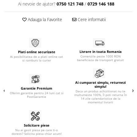
Ai nevoie de ajutor?
0750 121 748
/
0729 146 188
Adauga la Favorite
Cere informatii
Livrare in toata Romania
Plati online securizate
Comenzile peste 1000 RON
Ai posibilitatea de a plati online cat
beneficiaza de transport gratuit
si ramburs la curier
Ai cumparat simplu, returnezi
simplu!
Garantie Premium
Daca un produs achizitionat nu te
Oferim garantie pentru 24 luni cat si
multumeste 100%, îl poti returna în
PostGarantie
14 zile calendaristice de la
momentul livrarii
Solicitare piese
Nu ai gasit piesa pe care ti-o
doresti? Solicita piesa chiar acum!