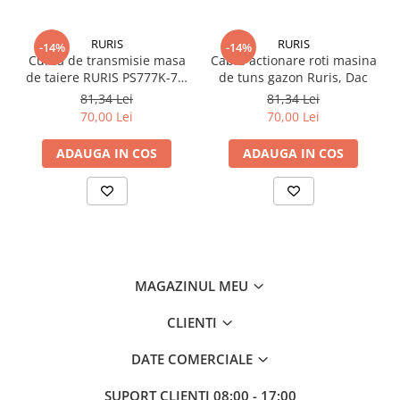
RURIS
RURIS
-14%
-14%
Curea de transmisie masa
Cablu actionare roti masina
de taiere RURIS PS777K-76,
de tuns gazon Ruris, Dac
pentru motocositori Ruris
81,34 Lei
81,34 Lei
DAC 777K
70,00 Lei
70,00 Lei
ADAUGA IN COS
ADAUGA IN COS
MAGAZINUL MEU
CLIENTI
DATE COMERCIALE
SUPORT CLIENTI
08:00 - 17:00