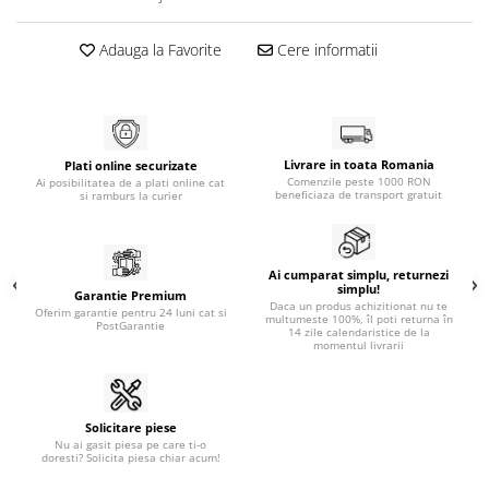
Adauga la Favorite
Cere informatii
Livrare in toata Romania
Plati online securizate
Comenzile peste 1000 RON
Ai posibilitatea de a plati online cat
beneficiaza de transport gratuit
si ramburs la curier
Ai cumparat simplu, returnezi
simplu!
Garantie Premium
Daca un produs achizitionat nu te
Oferim garantie pentru 24 luni cat si
multumeste 100%, îl poti returna în
PostGarantie
14 zile calendaristice de la
momentul livrarii
Solicitare piese
Nu ai gasit piesa pe care ti-o
doresti? Solicita piesa chiar acum!