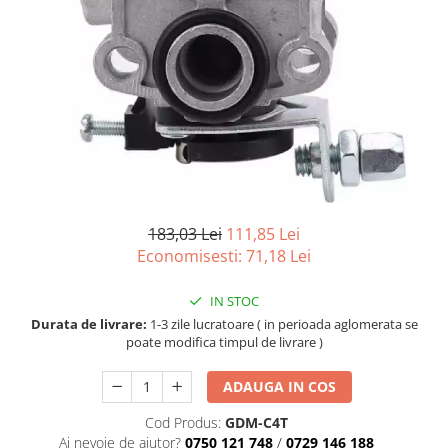
183,03 Lei
111,85 Lei
Economisesti:
71,18
Lei
IN STOC
Durata de livrare:
1-3 zile lucratoare ( in perioada aglomerata se
poate modifica timpul de livrare )
ADAUGA IN COS
Cod Produs:
GDM-C4T
Ai nevoie de ajutor?
0750 121 748
/
0729 146 188