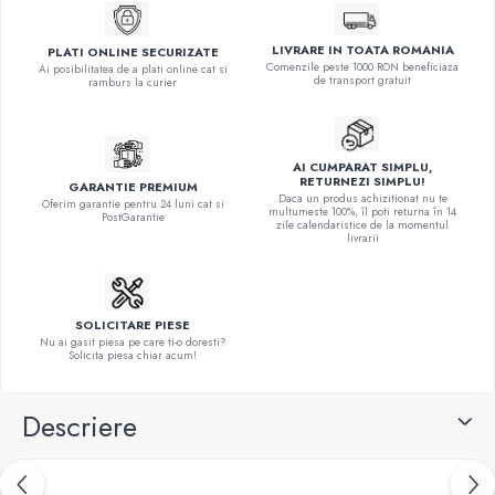
LIVRARE IN TOATA ROMANIA
PLATI ONLINE SECURIZATE
Comenzile peste 1000 RON beneficiaza
Ai posibilitatea de a plati online cat si
de transport gratuit
ramburs la curier
AI CUMPARAT SIMPLU,
RETURNEZI SIMPLU!
GARANTIE PREMIUM
Daca un produs achizitionat nu te
Oferim garantie pentru 24 luni cat si
multumeste 100%, îl poti returna în 14
PostGarantie
zile calendaristice de la momentul
livrarii
SOLICITARE PIESE
Nu ai gasit piesa pe care ti-o doresti?
Solicita piesa chiar acum!
Descriere