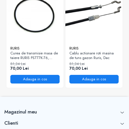
RURIS
RURIS
Curea de transmisie masa de
Cablu actionare roti masina
taiere RURIS PS777K-76,
de tuns gazon Ruris, Dac
pentru motocositori Ruris DAC
81,34 Lei
81,34 Lei
777K
70,00 Lei
70,00 Lei
Adauga in cos
Adauga in cos
Magazinul meu
Clienti