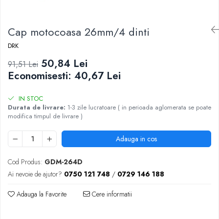
Cap motocoasa 26mm/4 dinti
DRK
50,84 Lei
91,51 Lei
Economisesti:
40,67
Lei
IN STOC
Durata de livrare:
1-3 zile lucratoare ( in perioada aglomerata se poate
modifica timpul de livrare )
Adauga in cos
Cod Produs:
GDM-264D
Ai nevoie de ajutor?
0750 121 748
/
0729 146 188
Adauga la Favorite
Cere informatii