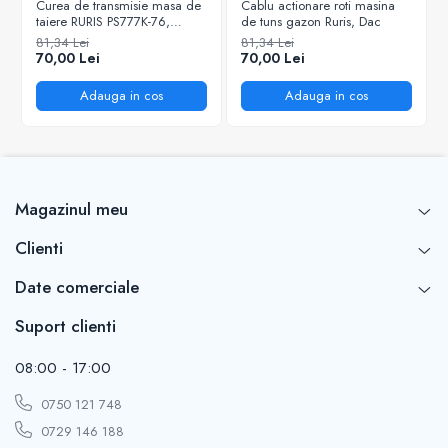
Curea de transmisie masa de
Cablu actionare roti masina
taiere RURIS PS777K-76,
de tuns gazon Ruris, Dac
pentru motocositori Ruris DAC
81,34 Lei
81,34 Lei
777K
70,00 Lei
70,00 Lei
Adauga in cos
Adauga in cos
Magazinul meu
Clienti
Date comerciale
Suport clienti
08:00 - 17:00
0750 121 748
0729 146 188