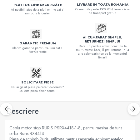
LIVRARE IN TOATA ROMANIA
PLATI ONLINE SECURIZATE
Comenzile peste 1000 RON beneficiaza
Ai posibilitatea de a plati online cat si
de transport gratuit
ramburs la curier
AI CUMPARAT SIMPLU,
RETURNEZI SIMPLU!
GARANTIE PREMIUM
Daca un produs achizitionat nu te
Oferim garantie pentru 24 luni cat si
multumeste 100%, îl poti returna în 14
PostGarantie
zile calendaristice de la momentul
livrarii
SOLICITARE PIESE
Nu ai gasit piesa pe care ti-o doresti?
Solicita piesa chiar acum!
Descriere
Cablu motor stop RURIS PSRX441S-1-8, pentru masina de tuns
iarba Ruris RX441S
Piesa de schimb Ruris, utilizata pentru reparatia echipamentelor.