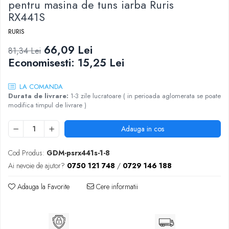
pentru masina de tuns iarba Ruris
RX441S
RURIS
66,09 Lei
81,34 Lei
Economisesti:
15,25
Lei
LA COMANDA
Durata de livrare:
1-3 zile lucratoare ( in perioada aglomerata se poate
modifica timpul de livrare )
Adauga in cos
Cod Produs:
GDM-psrx441s-1-8
Ai nevoie de ajutor?
0750 121 748
/
0729 146 188
Adauga la Favorite
Cere informatii