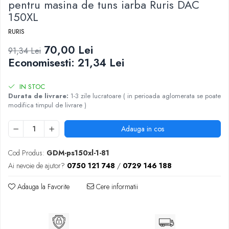
pentru masina de tuns iarba Ruris DAC
150XL
RURIS
70,00 Lei
91,34 Lei
Economisesti:
21,34
Lei
IN STOC
Durata de livrare:
1-3 zile lucratoare ( in perioada aglomerata se poate
modifica timpul de livrare )
Adauga in cos
Cod Produs:
GDM-ps150xl-1-81
Ai nevoie de ajutor?
0750 121 748
/
0729 146 188
Adauga la Favorite
Cere informatii