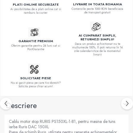
LIVRARE IN TOATA ROMANIA
PLATI ONLINE SECURIZATE
Comenzile peste 1000 RON beneficiaza
Ai posibilitatea de a plati online cat si
de transport gratuit
ramburs la curier
AI CUMPARAT SIMPLU,
RETURNEZI SIMPLU!
GARANTIE PREMIUM
Daca un produs achizitionat nu te
Oferim garantie pentru 24 luni cat si
multumeste 100%, îl poti returna în 14
PostGarantie
zile calendaristice de la momentul
livrarii
SOLICITARE PIESE
Nu ai gasit piesa pe care ti-o doresti?
Solicita piesa chiar acum!
Descriere
Cablu motor stop RURIS PS150XL-1-81, pentru masina de tuns
iarba Ruris DAC 150XL
Piesa de schimb Ruris, utilizata pentru reparatia echipamentelor.