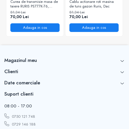
Curea de transmisie masa de
Cablu actionare roti masina
taiere RURIS PS777K-76,
de tuns gazon Ruris, Dac
pentru motocositori Ruris DAC
81,34 Lei
81,34 Lei
777K
70,00 Lei
70,00 Lei
Adauga in cos
Adauga in cos
Magazinul meu
Clienti
Date comerciale
Suport clienti
08:00 - 17:00
0750 121 748
0729 146 188