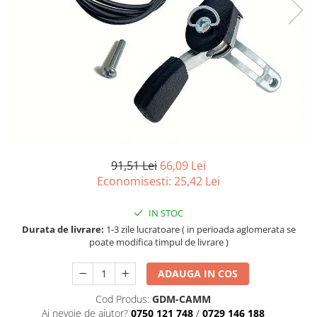
Atomizoare
Hidrofoare
Motopompe
Pompe apa menajera
Pompe de stropit
Pompe de suprafata
Pompe submersibile
91,51 Lei
66,09 Lei
Sudura
Economisesti:
25,42
Lei
Accesorii pentru sudura
Aparat de sudura
IN STOC
Agro & Zootehnie
Durata de livrare:
1-3 zile lucratoare ( in perioada aglomerata se
poate modifica timpul de livrare )
Aeroterme
Compresoare
ADAUGA IN COS
Despicatoare lemne
Cod Produs:
GDM-CAMM
Foarfeci electrice & manuale
Ai nevoie de ajutor?
0750 121 748
/
0729 146 188