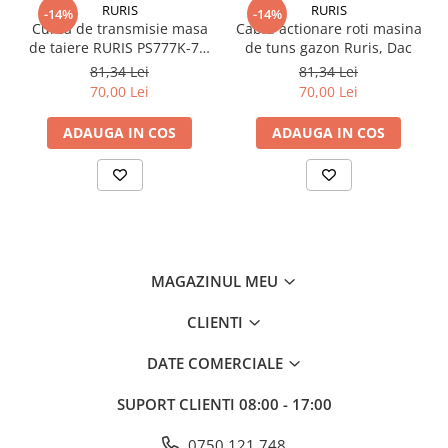
RURIS
RURIS
-14%
-14%
Mobilitate
Curea de transmisie masa
Cablu actionare roti masina
Uz Casnic
de taiere RURIS PS777K-76,
de tuns gazon Ruris, Dac
pentru motocositori Ruris
Aparat umplut carnati
81,34 Lei
81,34 Lei
DAC 777K
70,00 Lei
70,00 Lei
Arzatoare
Masini de tocat carne
ADAUGA IN COS
ADAUGA IN COS
MAGAZINUL MEU
CLIENTI
DATE COMERCIALE
SUPORT CLIENTI
08:00 - 17:00
0750 121 748