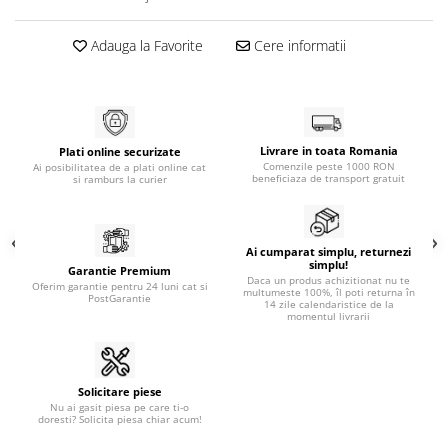
Generatoare
Adauga la Favorite
Cere informatii
Masini tuns animale
Mori & Batoze
Motoburghie
Motocultoare
Livrare in toata Romania
Plati online securizate
Comenzile peste 1000 RON
Ai posibilitatea de a plati online cat
Suflanta frunze
beneficiaza de transport gratuit
si ramburs la curier
Troliu
Zdrobitori si Teascuri fructe
Ai cumparat simplu, returnezi
simplu!
Piese de schimb
Garantie Premium
Daca un produs achizitionat nu te
Oferim garantie pentru 24 luni cat si
multumeste 100%, îl poti returna în
Piese aparat umplut carnati
PostGarantie
14 zile calendaristice de la
momentul livrarii
Piese atomizoare
Piese compresor
Piese drujbe
Solicitare piese
Nu ai gasit piesa pe care ti-o
doresti? Solicita piesa chiar acum!
Piese generatoare