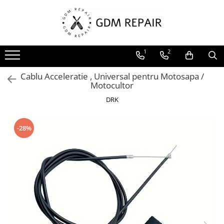
Toate Produsele
1
2
Motocoase
Accesorii masina tuns gazon
Cablu Acceleratie , Universal pentru Motosapa /
Masini de tuns iarba
Motocultor
Motocoase pe benzina 2T
DRK
Trimmere & motocoase electrice
-28%
Motofierastraie
Accesorii motoferastrau
Fierastraie electrice cu lant
Motofierastraie pe benzina
Pompe
Accesorii pompe
Aparat de spalat