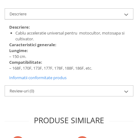
Piese masini de tuns gazon
Piese motocoase 2T
Descriere
Piese motocoase 4T
Descriere:
Piese motocositoare
Cablu acceleratie universal pentru motocultor, motosapa si
cultivator.
Piese motocultoare
Caracteristici generale:
Piese motopompa
Lungime:
– 150 cm.
Piese pompe
Compatibilitate:
– 168F, 170F, 173F, 177F, 178F, 188F, 186F, etc.
Consumabile
Acumulator
Informatii conformitate produs
Bujii
Review-uri
(0)
Consumabile drujbe
Consumabile motocoase
Filtre
PRODUSE SIMILARE
Rulmenti
Uleiuri