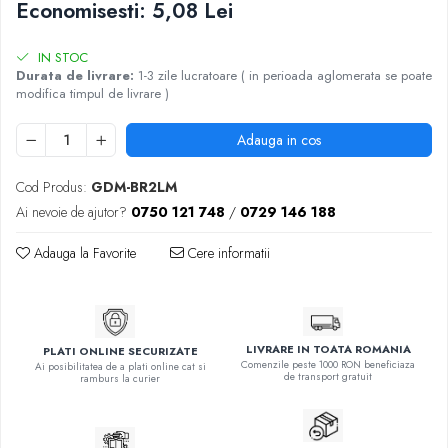
Economisesti:
5,08
Lei
IN STOC
Durata de livrare:
1-3 zile lucratoare ( in perioada aglomerata se poate
modifica timpul de livrare )
Adauga in cos
Cod Produs:
GDM-BR2LM
Ai nevoie de ajutor?
0750 121 748
/
0729 146 188
Adauga la Favorite
Cere informatii
LIVRARE IN TOATA ROMANIA
PLATI ONLINE SECURIZATE
Comenzile peste 1000 RON beneficiaza
Ai posibilitatea de a plati online cat si
de transport gratuit
ramburs la curier