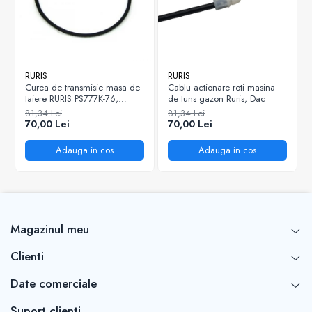
RURIS
RURIS
Curea de transmisie masa de
Cablu actionare roti masina
taiere RURIS PS777K-76,
de tuns gazon Ruris, Dac
pentru motocositori Ruris DAC
81,34 Lei
81,34 Lei
777K
70,00 Lei
70,00 Lei
Adauga in cos
Adauga in cos
Magazinul meu
Clienti
Date comerciale
Suport clienti