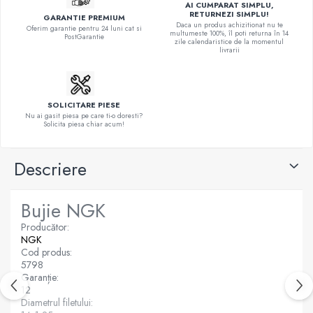
AI CUMPARAT SIMPLU,
RETURNEZI SIMPLU!
GARANTIE PREMIUM
Daca un produs achizitionat nu te
Oferim garantie pentru 24 luni cat si
multumeste 100%, îl poti returna în 14
PostGarantie
zile calendaristice de la momentul
livrarii
SOLICITARE PIESE
Nu ai gasit piesa pe care ti-o doresti?
Solicita piesa chiar acum!
Descriere
Bujie NGK
Producător:
NGK
Cod produs:
5798
Garanție:
12
Diametrul filetului: