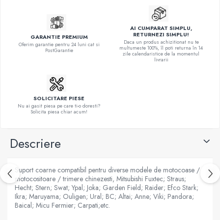
AI CUMPARAT SIMPLU,
RETURNEZI SIMPLU!
GARANTIE PREMIUM
Daca un produs achizitionat nu te
Oferim garantie pentru 24 luni cat si
multumeste 100%, îl poti returna în 14
PostGarantie
zile calendaristice de la momentul
livrarii
SOLICITARE PIESE
Nu ai gasit piesa pe care ti-o doresti?
Solicita piesa chiar acum!
Descriere
Suport coarne compatibil pentru diverse modele de motocoase /
motocositoare / trimere chinezesti, Mitsubishi Fuxtec; Straus;
Hecht; Stern; Swat; Ypal; Joka; Garden Field; Raider; Efco Stark;
Ikra; Maruyama; Ouligen; Ural; BC; Altai; Anne; Viki; Pandora;
Baical; Micu Fermier; Carpati;etc.