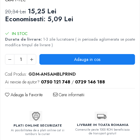
15,25 Lei
20,34 Lei
Economisesti:
5,09
Lei
IN STOC
Durata de livrare:
1-3 zile lucratoare ( in perioada aglomerata se poate
modifica timpul de livrare )
Adauga in cos
Cod Produs:
GDM-ANSAMBLPRIND
Ai nevoie de ajutor?
0750 121 748
/
0729 146 188
Adauga la Favorite
Cere informatii
LIVRARE IN TOATA ROMANIA
PLATI ONLINE SECURIZATE
Comenzile peste 1000 RON beneficiaza
Ai posibilitatea de a plati online cat si
de transport gratuit
ramburs la curier