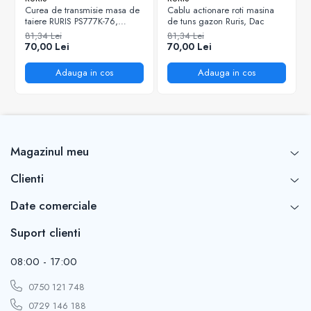
Curea de transmisie masa de
Cablu actionare roti masina
taiere RURIS PS777K-76,
de tuns gazon Ruris, Dac
pentru motocositori Ruris DAC
81,34 Lei
81,34 Lei
777K
70,00 Lei
70,00 Lei
Adauga in cos
Adauga in cos
Magazinul meu
Clienti
Date comerciale
Suport clienti
08:00 - 17:00
0750 121 748
0729 146 188